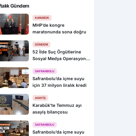
ftalık Gündem
KARABÜK
MHP’de kongre
maratonunda sona doğru
GÜNDEM
52 İlde Suç Örgütlerine
Sosyal Medya Operasyonu:
216 Gözaltı
SAFRANBOLU
Safranbolu’da içme suyu
için 37 milyon liralık kredi
ASAYIŞ
Karabük’te Temmuz ayı
asayiş bilançosu
SAFRANBOLU
Safranbolu’da içme suyu