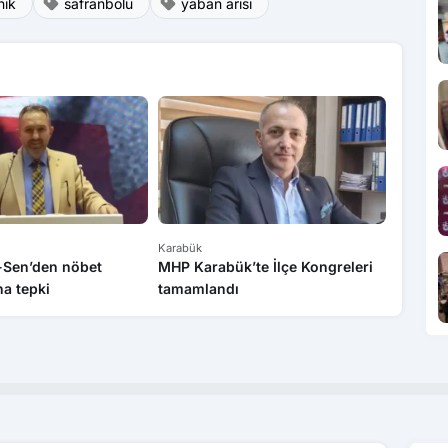
nik
safranbolu
yaban arısı
Karabük
Karabük
k-Sen’den nöbet
MHP Karabük’te İlçe Kongreleri
Sanayi 
a tepki
tamamlandı
bilgile