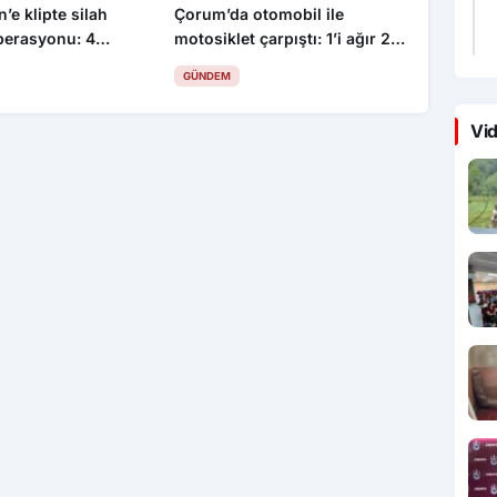
’e klipte silah
Çorum’da otomobil ile
perasyonu: 4
motosiklet çarpıştı: 1’i ağır 2
yaralı
GÜNDEM
Vid