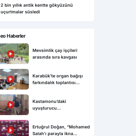
2 bin yıllık antik kentte gökyüzünü
uçurtmalar süsledi
eo Haberler
Mevsimlik çay işçileri
arasında sıra kavgası
Karabük’te organ bağışı
farkındalık toplantısı
düzenlendi
Kastamonu’daki
uyuşturucu
operasyonunda 5 şüpheli
tutuklandı
Ertuğrul Doğan, “Mohamed
Salah’ı parayla ikna