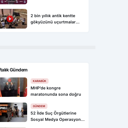
edemezsiniz”
2 bin yıllık antik kentte
gökyüzünü uçurtmalar
süsledi
ftalık Gündem
KARABÜK
MHP’de kongre
maratonunda sona doğru
GÜNDEM
52 İlde Suç Örgütlerine
Sosyal Medya Operasyonu:
216 Gözaltı