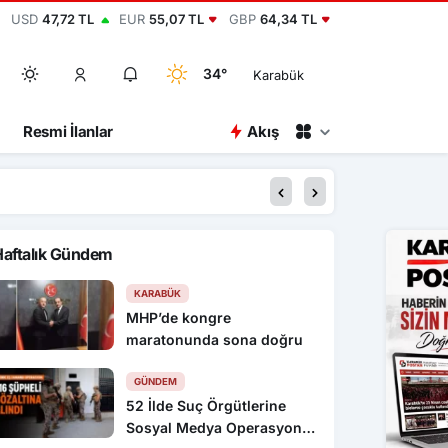
USD
47,72 TL
EUR
55,07 TL
GBP
64,34 TL
34°
Karabük
Resmi İlanlar
Akış
00:15
2 bin yıllık antik ke
Haftalık Gündem
KARABÜK
MHP’de kongre
maratonunda sona doğru
GÜNDEM
52 İlde Suç Örgütlerine
Sosyal Medya Operasyonu: