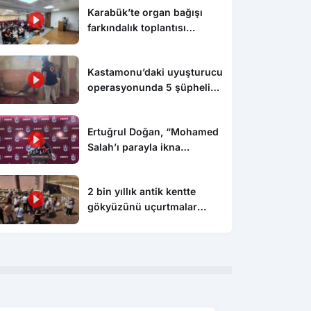
Karabük’te organ bağışı
farkındalık toplantısı
düzenlendi
Kastamonu’daki uyuşturucu
operasyonunda 5 şüpheli
tutuklandı
Ertuğrul Doğan, “Mohamed
Salah’ı parayla ikna
edemezsiniz”
Karabük
Kar
sitesinde denetim ve
MSB’den ‘Terörsüz Türkiye’
Eme
2 bin yıllık antik kentte
ndirme çalışması
açıklaması!
Maa
gökyüzünü uçurtmalar
Yat
süsledi