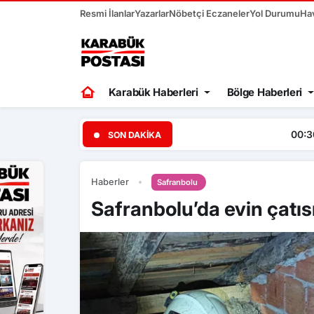
Resmi İlanlar
Yazarlar
Nöbetçi Eczaneler
Yol Durumu
Ha
Karabük Haberleri
Bölge Haberleri
00:30
Ertuğrul Doğan, “Mo
SON DAKIKA
Haberler
Safranbolu
Safranbolu’da evin çatıs