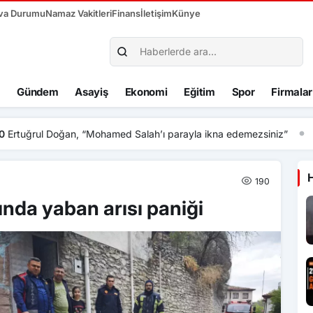
va Durumu
Namaz Vakitleri
Finans
İletişim
Künye
Gündem
Asayiş
Ekonomi
Eğitim
Spor
Firmalar
hamed Salah’ı parayla ikna edemezsiniz”
190
ında yaban arısı paniği