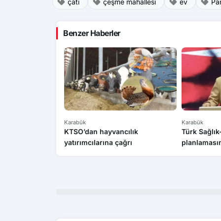
çatı
çeşme mahallesi
ev
Pa
Benzer Haberler
Karabük
Karabük
KTSO’dan hayvancılık
Türk Sağlı
yatırımcılarına çağrı
planlamasın