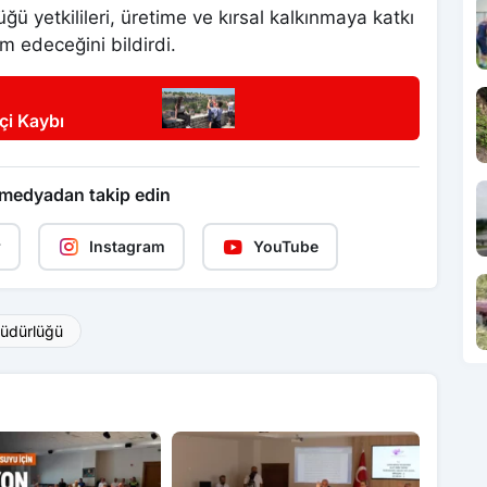
 yetkilileri, üretime ve kırsal kalkınmaya katkı
 edeceğini bildirdi.
çi Kaybı
 medyadan takip edin
r
Instagram
YouTube
müdürlüğü