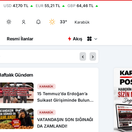
USD
47,70 TL
EUR
55,21 TL
GBP
64,46 TL
33°
Karabük
Resmi İlanlar
Akış
16:22
Otomobil boş kulübeye
Haftalık Gündem
KARABÜK
15 Temmuz’da Erdoğan’a
Suikast Girişiminde Bulunan
FETÖ’cü 10 Yıl Sonra
Yakalandı!
KARABÜK
VATANDAŞIN SON SIĞINAĞI
DA ZAMLANDI!