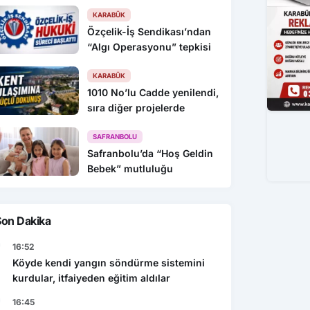
KARABÜK
Özçelik-İş Sendikası’ndan
“Algı Operasyonu” tepkisi
KARABÜK
1010 No’lu Cadde yenilendi,
sıra diğer projelerde
SAFRANBOLU
Safranbolu’da “Hoş Geldin
Bebek” mutluluğu
Son Dakika
16:52
Köyde kendi yangın söndürme sistemini
kurdular, itfaiyeden eğitim aldılar
16:45