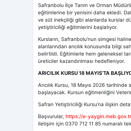
Safranbolu İlçe Tarım ve Orman Müdürlü
eğitimlerine bir yenisini daha ekledi. Dah
ve süt inekçiliği gibi alanlarda kurslar 
yetiştiriciliği eğitimlerini başlatıyor.
Kursların, Safranbolu’nun simgesi haline
alanlarından arıcılık konusunda bilgi sah
belirtildi. Eğitimlerle hem geleneksel ta
üreticiler kazandırılması hedefleniyor.
ARICILIK KURSU 18 MAYIS’TA BAŞLIY
Arıcılık Kursu, 18 Mayıs 2026 tarihinde
başlayacak. Kursun eğitmenliğini Veter
Safran Yetiştiriciliği Kursu’na ilişkin det
Başvurular,
https://e-yaygin.meb.gov.tr
iletişim için 0370 712 11 85 numaralı te