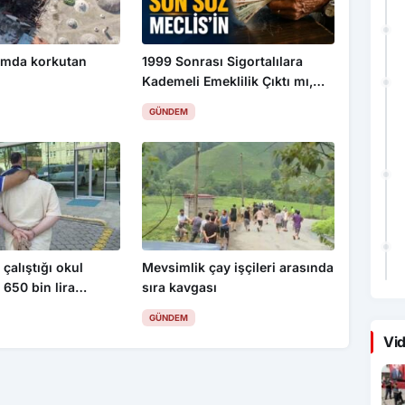
amda korkutan
1999 Sonrası Sigortalılara
Kademeli Emeklilik Çıktı mı,
Kim Kaç Yaşında Emekli
GÜNDEM
Olacak?
 çalıştığı okul
Mevsimlik çay işçileri arasında
 650 bin lira
sıra kavgası
ablo çaldı
GÜNDEM
Vid