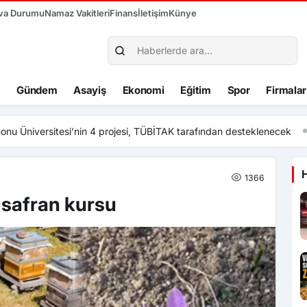
va Durumu
Namaz Vakitleri
Finans
İletişim
Künye
Gündem
Asayiş
Ekonomi
Eğitim
Spor
Firmalar
si’nin 4 projesi, TÜBİTAK tarafından desteklenecek
1366
e safran kursu