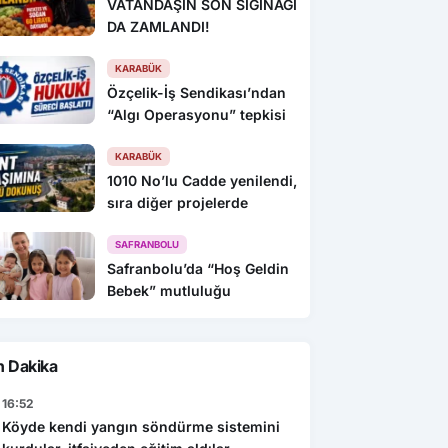
VATANDAŞIN SON SIĞINAĞI
DA ZAMLANDI!
KARABÜK
Özçelik-İş Sendikası’ndan
“Algı Operasyonu” tepkisi
KARABÜK
1010 No’lu Cadde yenilendi,
sıra diğer projelerde
SAFRANBOLU
Safranbolu’da “Hoş Geldin
Bebek” mutluluğu
n Dakika
16:52
Köyde kendi yangın söndürme sistemini