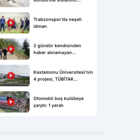
kurdular, itfaiyeden eğitim
aldılar
Trabzonspor’da neşeli
idman
2 gündür kendisinden
haber alınamayan
vatandaşın kazada hayatını
kaybettiği ortaya çıktı
Kastamonu Üniversitesi’nin
4 projesi, TÜBİTAK
tarafından desteklenecek
Otomobil boş kulübeye
çarptı: 1 yaralı