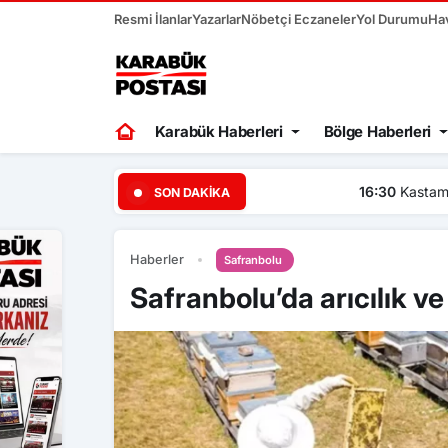
Resmi İlanlar
Yazarlar
Nöbetçi Eczaneler
Yol Durumu
Ha
Karabük Haberleri
Bölge Haberleri
ı
16:30
Kastamonu Üniversite
SON DAKIKA
Haberler
Safranbolu
Safranbolu’da arıcılık v