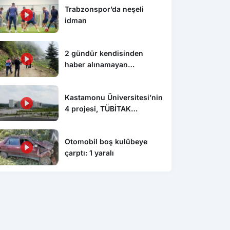
Trabzonspor’da neşeli
idman
2 gündür kendisinden
haber alınamayan
vatandaşın kazada hayatını
kaybettiği ortaya çıktı
Kastamonu Üniversitesi’nin
4 projesi, TÜBİTAK
tarafından desteklenecek
Otomobil boş kulübeye
çarptı: 1 yaralı