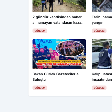
2 gündür kendisinden haber
Tarihi ham
alınamayan vatandaşın kazada
yangın
hayatını kaybettiği ortaya çıktı
GÜNDEM
GÜNDEM
Bakan Gürlek Gazetecilerle
Kalıp ustası
Buluştu
inşaatından
değerinde k
GÜNDEM
GÜNDEM