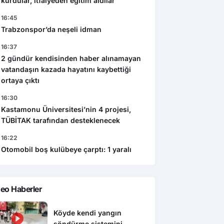
kurdular, itfaiyeden eğitim aldılar
16:45
Trabzonspor’da neşeli idman
16:37
2 gündür kendisinden haber alınamayan
vatandaşın kazada hayatını kaybettiği
ortaya çıktı
16:30
Kastamonu Üniversitesi’nin 4 projesi,
TÜBİTAK tarafından desteklenecek
16:22
Otomobil boş kulübeye çarptı: 1 yaralı
eo Haberler
Köyde kendi yangın
söndürme sistemini