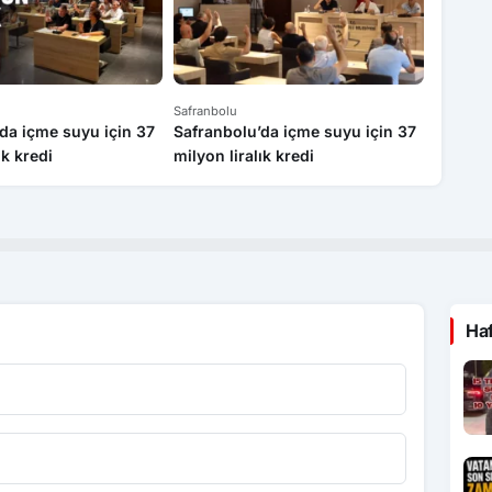
Safranbolu
Safranbo
da içme suyu için 37
Safranbolu’da içme suyu için 37
Safran
ık kredi
milyon liralık kredi
üretim 
yapıldı
Ha