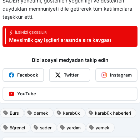
SADER yönetimi, gösterilen yoğun ilgi ve destekten
duydukları memnuniyeti dile getirerek tüm katılımcılara
teşekkür etti.
İLGINIZI ÇEKEBILIR
Mevsimlik çay işçileri arasında sıra kavgası
Bizi sosyal medyadan takip edin
Facebook
Twitter
Instagram
YouTube
Burs
dernek
karabük
karabük haberleri
öğrenci
sader
yardım
yemek