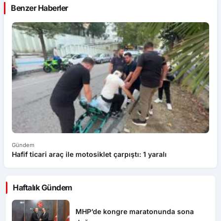
Benzer Haberler
Gündem
G
Hafif ticari araç ile motosiklet çarpıştı: 1 yaralı
D
Haftalık Gündem
MHP’de kongre maratonunda sona