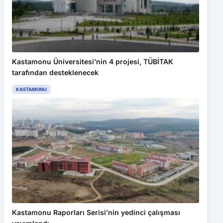
Kastamonu Üniversitesi’nin 4 projesi, TÜBİTAK
tarafından desteklenecek
KASTAMONU
Bu web sitesinde en iyi deneyimi yaşamanızı sağlamak için
Kastamonu Raporları Serisi’nin yedinci çalışması
çerezler kullanılmaktadır. Detaylar için
Gizlilik Politikamız
ı