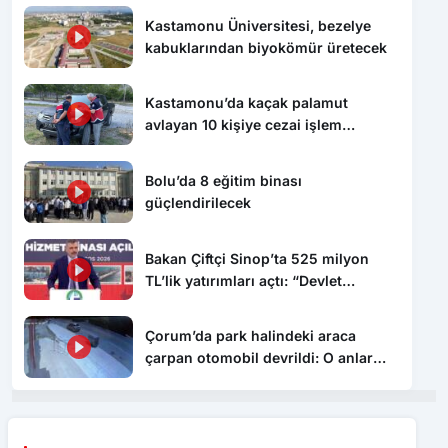
Kastamonu Üniversitesi, bezelye
kabuklarından biyokömür üretecek
Kastamonu’da kaçak palamut
avlayan 10 kişiye cezai işlem
uygulandı
Bolu’da 8 eğitim binası
güçlendirilecek
Bakan Çiftçi Sinop’ta 525 milyon
TL’lik yatırımları açtı: “Devlet
vatandaşına daha hızlı ulaşacak”
Çorum’da park halindeki araca
çarpan otomobil devrildi: O anlar
kamerada