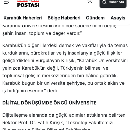
kadar kök saldığının bir göstergesidir. Yüzlerce gönüllü
öğrencimizle, STK’lar ile iftarlar, kültürel programlar,
toplumsal dayanışma organizasyonları gerçekleştirdik.
Karabük Üniversitesinin kalbinde sadece bilim değil;
şehir, insan, toplum ve değer vardır.”
Karabük’ün diğer illerdeki dernek ve vakıflarıyla da temas
kurduklarını, bürokratlar ve iş insanlarıyla güçlü ilişkiler
geliştirdiklerini vurgulayan Kırışık, “Karabük Üniversitesini
yalnızca Karabük’ün değil, Türkiye’nin bilimsel ve
toplumsal gelişim merkezlerinden biri hâline getirdik.
Karabük bugün bir üniversite şehriyse, bu ortak aklın ve
iş birliğinin eseridir.” dedi.
DİJİTAL DÖNÜŞÜMDE ÖNCÜ ÜNİVERSİTE
Dijitalleşme alanında da güçlü adımlar attıklarını belirten
Rektör Prof. Dr. Fatih Kırışık, “Teknoloji Fakültemizi,
Bilgisayar ve Bilişim Bilimleri Fakültesine