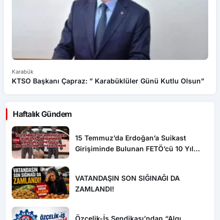
Karabük
Ka
KTSO Başkanı Çapraz: ” Karabüklüler Günü Kutlu Olsun”
Oğ
Haftalık Gündem
15 Temmuz’da Erdoğan’a Suikast
Girişiminde Bulunan FETÖ’cü 10 Yıl
Sonra Yakalandı!
VATANDAŞIN SON SIĞINAĞI DA
ZAMLANDI!
Özçelik-İş Sendikası’ndan “Algı