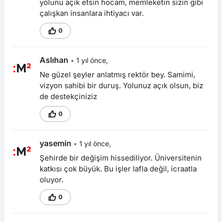
yolunu açık etsin hocam, memleketin sizin gibi
çalışkan insanlara ihtiyacı var.
0
Aslıhan
•
1 yıl önce,
Ne güzel şeyler anlatmış rektör bey. Samimi,
vizyon sahibi bir duruş. Yolunuz açık olsun, biz
de destekçiniziz
0
yasemin
•
1 yıl önce,
Şehirde bir değişim hissediliyor. Üniversitenin
katkısı çok büyük. Bu işler lafla değil, icraatla
oluyor.
0