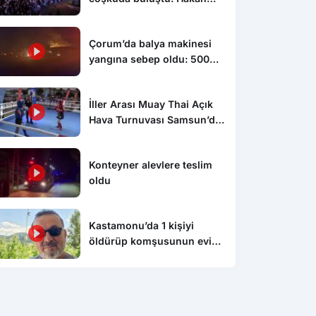
Peker ve Sefo sahneyi
salladı
Çorum’da balya makinesi
yangına sebep oldu: 500
dönüm anız küle döndü
İller Arası Muay Thai Açık
Hava Turnuvası Samsun’da
başladı
Konteyner alevlere teslim
oldu
Kastamonu’da 1 kişiyi
öldürüp komşusunun evini
ateşe veren şahıs tutuklandı
Politika
Poli
ayrıldılar, parti
Sayan Kaya, Konuralp’e hayran
Çin
nı çöpe attılar
kaldı
Xue
ara