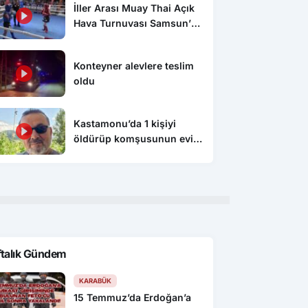
İller Arası Muay Thai Açık
Hava Turnuvası Samsun’da
başladı
Konteyner alevlere teslim
oldu
Kastamonu’da 1 kişiyi
öldürüp komşusunun evini
ateşe veren şahıs
tutuklandı
ftalık Gündem
KARABÜK
15 Temmuz’da Erdoğan’a