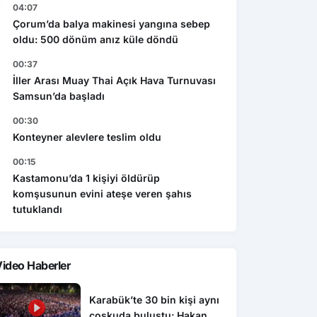
04:07
Çorum’da balya makinesi yangına sebep
oldu: 500 dönüm anız küle döndü
00:37
İller Arası Muay Thai Açık Hava Turnuvası
Samsun’da başladı
00:30
Konteyner alevlere teslim oldu
00:15
Kastamonu’da 1 kişiyi öldürüp
komşusunun evini ateşe veren şahıs
tutuklandı
ideo Haberler
Karabük’te 30 bin kişi aynı
coşkuda buluştu: Hakan