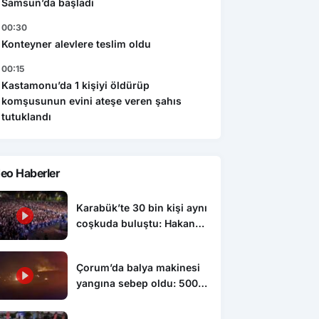
Samsun’da başladı
00:30
Konteyner alevlere teslim oldu
00:15
Kastamonu’da 1 kişiyi öldürüp
komşusunun evini ateşe veren şahıs
tutuklandı
eo Haberler
Karabük’te 30 bin kişi aynı
coşkuda buluştu: Hakan
Peker ve Sefo sahneyi
salladı
Çorum’da balya makinesi
yangına sebep oldu: 500
dönüm anız küle döndü