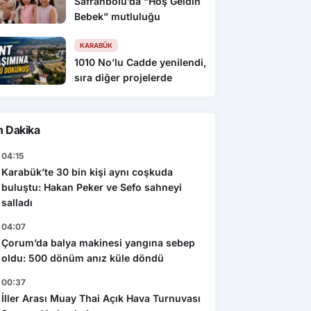
Safranbolu’da “Hoş Geldin
Bebek” mutluluğu
KARABÜK
1010 No’lu Cadde yenilendi,
sıra diğer projelerde
n Dakika
04:15
Karabük’te 30 bin kişi aynı coşkuda
buluştu: Hakan Peker ve Sefo sahneyi
salladı
04:07
Çorum’da balya makinesi yangına sebep
oldu: 500 dönüm anız küle döndü
00:37
İller Arası Muay Thai Açık Hava Turnuvası