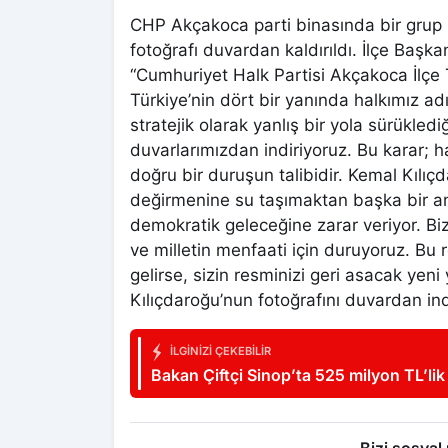
CHP Akçakoca parti binasında bir grup p
fotoğrafı duvardan kaldırıldı. İlçe Başk
“Cumhuriyet Halk Partisi Akçakoca İlçe 
Türkiye’nin dört bir yanında halkımız ad
stratejik olarak yanlış bir yola sürükled
duvarlarımızdan indiriyoruz. Bu karar; h
doğru bir duruşun talibidir. Kemal Kılıçd
değirmenine su taşımaktan başka bir anl
demokratik geleceğine zarar veriyor. Bizle
ve milletin menfaati için duruyoruz. Bu 
gelirse, sizin resminizi geri asacak yen
Kılıçdaroğu’nun fotoğrafını duvardan ind
İLGINIZI ÇEKEBILIR
Bakan Çiftçi Sinop’ta 525 milyon TL’lik 
vatandaşına daha hızlı ulaşacak”