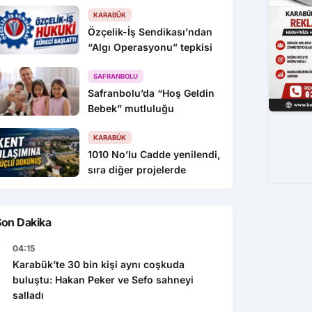
KARABÜK
Özçelik-İş Sendikası’ndan
“Algı Operasyonu” tepkisi
SAFRANBOLU
Safranbolu’da “Hoş Geldin
Bebek” mutluluğu
KARABÜK
1010 No’lu Cadde yenilendi,
sıra diğer projelerde
Son Dakika
04:15
Karabük’te 30 bin kişi aynı coşkuda
buluştu: Hakan Peker ve Sefo sahneyi
salladı