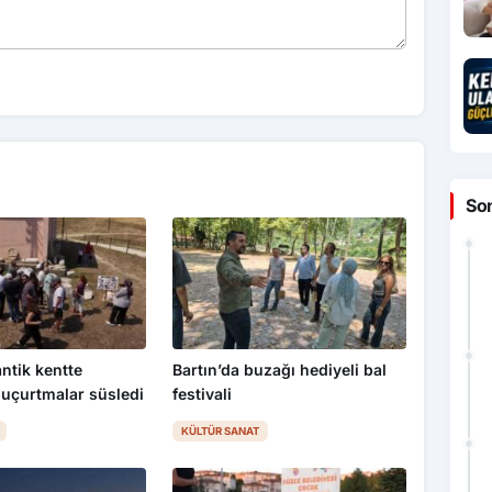
So
 antik kentte
Bartın’da buzağı hediyeli bal
uçurtmalar süsledi
festivali
KÜLTÜR SANAT