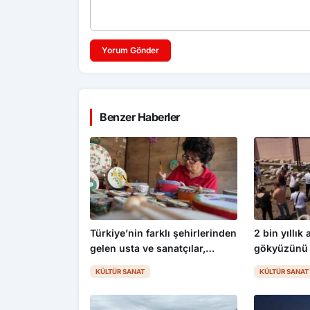
Yorum Gönder
Benzer Haberler
Türkiye’nin farklı şehirlerinden
2 bin yıllık
gelen usta ve sanatçılar,
gökyüzünü 
Kastamonu’da el emeği
KÜLTÜR SANAT
KÜLTÜR SANAT
ürünlerini tanıttı