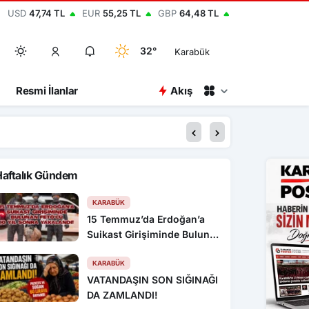
USD
47,74 TL
EUR
55,25 TL
GBP
64,48 TL
32°
Karabük
Resmi İlanlar
Akış
00:15
Kastamonu’da 1 kişiyi
Haftalık Gündem
KARABÜK
15 Temmuz’da Erdoğan’a
Suikast Girişiminde Bulunan
FETÖ’cü 10 Yıl Sonra
Yakalandı!
KARABÜK
VATANDAŞIN SON SIĞINAĞI
DA ZAMLANDI!