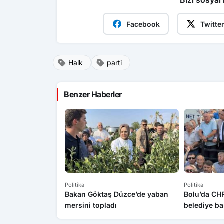
Bizi sosyal
Facebook
Twitte
Halk
parti
Benzer Haberler
Politika
Politika
Bakan Göktaş Düzce’de yaban
Bolu’da CHP
mersini topladı
belediye ba
katıldı