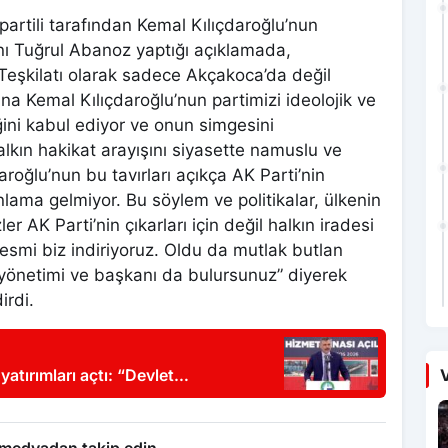
artili tarafından Kemal Kılıçdaroğlu’nun
anı Tuğrul Abanoz yaptığı açıklamada,
Teşkilatı olarak sadece Akçakoca’da değil
ına Kemal Kılıçdaroğlu’nun partimizi ideolojik ve
iğini kabul ediyor ve onun simgesini
alkın hakikat arayışını siyasette namuslu ve
aroğlu’nun bu tavırları açıkça AK Parti’nin
ama gelmiyor. Bu söylem ve politikalar, ülkenin
r AK Parti’nin çıkarları için değil halkın iradesi
resmi biz indiriyoruz. Oldu da mutlak butlan
i yönetimi ve başkanı da bulursunuz” diyerek
irdi.
V
yatırımları açtı: “Devlet