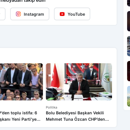
 medyadan takip edin
r
Instagram
YouTube
Politika
Politika
’den toplu istifa: 6
Bolu Belediyesi Başkan Vekili
CHP’den 
şkanı Yeni Parti’ye
Mehmet Tuna Özcan CHP’den
tabelası
istifa etti