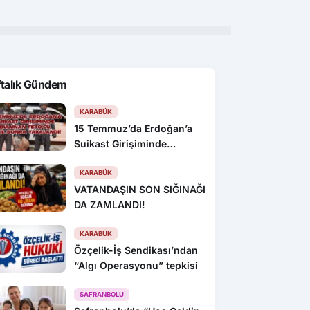
gün
ftalık Gündem
KARABÜK
15 Temmuz’da Erdoğan’a
Suikast Girişiminde
Bulunan FETÖ’cü 10 Yıl
Sonra Yakalandı!
KARABÜK
VATANDAŞIN SON SIĞINAĞI
DA ZAMLANDI!
KARABÜK
Özçelik-İş Sendikası’ndan
“Algı Operasyonu” tepkisi
SAFRANBOLU