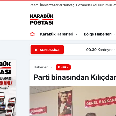
Resmi İlanlar
Yazarlar
Nöbetçi Eczaneler
Yol Durumu
Ha
Karabük Haberleri
Bölge Haberleri
00:30
Konteyner alevlere te
SON DAKIKA
Haberler
Politika
Parti binasından Kılıçdar