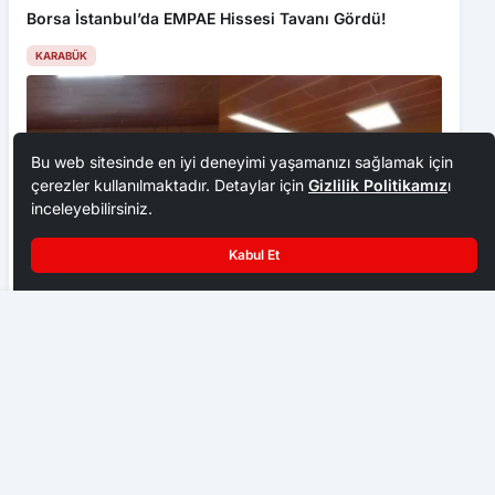
Borsa İstanbul’da EMPAE Hissesi Tavanı Gördü!
KARABÜK
Bu web sitesinde en iyi deneyimi yaşamanızı sağlamak için
çerezler kullanılmaktadır. Detaylar için
Gizlilik Politikamız
ı
inceleyebilirsiniz.
Kabul Et
Park halindeki otomobilde çıkan yangın söndürüldü
Yenice Belediye Meclisi toplantısı yapıldı
KARABÜK