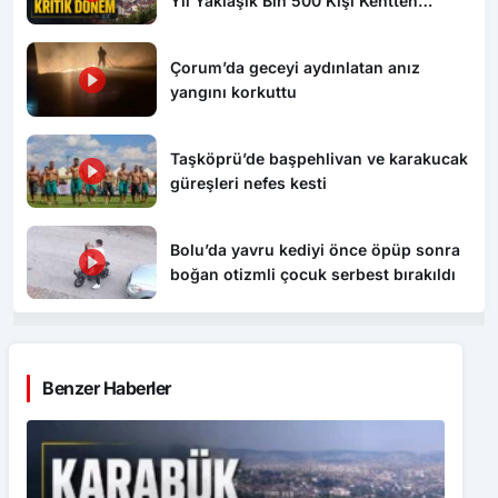
Yıl Yaklaşık Bin 500 Kişi Kentten
Ayrılıyor
Çorum’da geceyi aydınlatan anız
yangını korkuttu
Taşköprü’de başpehlivan ve karakucak
güreşleri nefes kesti
Bolu’da yavru kediyi önce öpüp sonra
boğan otizmli çocuk serbest bırakıldı
Benzer Haberler