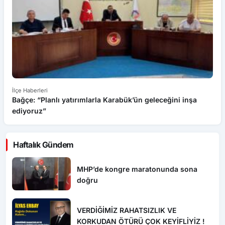
İlçe Haberleri
“Sahte bordro” iddialarına Özçelik-İş’ten sert tepki
Haftalık Gündem
MHP’de kongre maratonunda sona
doğru
VERDİĞİMİZ RAHATSIZLIK VE
KORKUDAN ÖTÜRÜ ÇOK KEYİFLİYİZ !