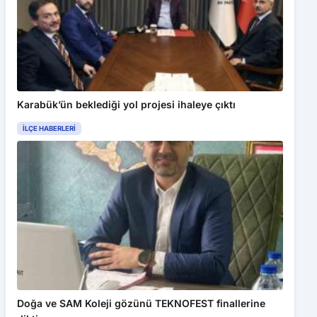
Karabük’ün beklediği yol projesi ihaleye çıktı
İLÇE HABERLERI
Bu web sitesinde en iyi deneyimi yaşamanızı sağlamak için
çerezler kullanılmaktadır. Detaylar için
Gizlilik Politikamız
ı
inceleyebilirsiniz.
Kabul Et
Ovacık Belediyesi’nden üreticiye 5 bin 600 fide desteği
Doğa ve SAM Koleji gözünü TEKNOFEST finallerine