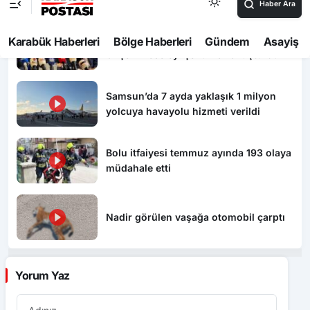
Milletvekili Şahin: “AK Parti, Karabük’te
birçok meseleyi çözüme kavuşturdu”
Samsun’da 7 ayda yaklaşık 1 milyon
yolcuya havayolu hizmeti verildi
Bolu itfaiyesi temmuz ayında 193 olaya
müdahale etti
Nadir görülen vaşağa otomobil çarptı
Yorum Yaz