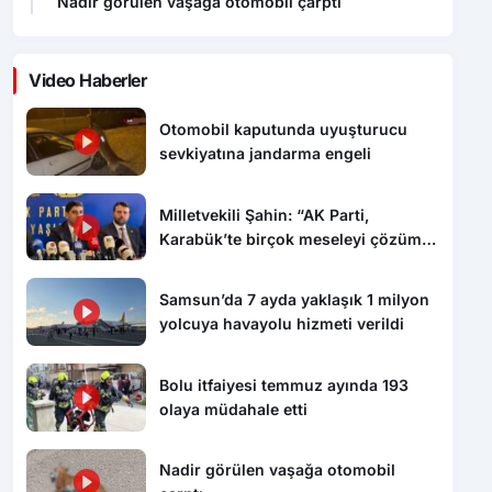
Nadir görülen vaşağa otomobil çarptı
Video Haberler
Otomobil kaputunda uyuşturucu
sevkiyatına jandarma engeli
Milletvekili Şahin: “AK Parti,
Karabük’te birçok meseleyi çözüme
kavuşturdu”
Samsun’da 7 ayda yaklaşık 1 milyon
yolcuya havayolu hizmeti verildi
Bolu itfaiyesi temmuz ayında 193
olaya müdahale etti
Nadir görülen vaşağa otomobil