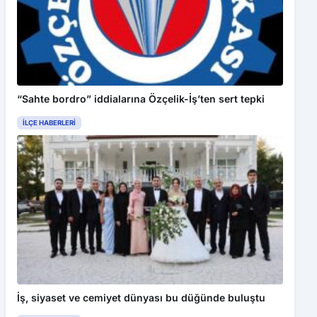
“Sahte bordro” iddialarına Özçelik-İş’ten sert tepki
İLÇE HABERLERI
İş, siyaset ve cemiyet dünyası bu düğünde buluştu