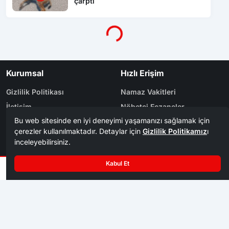
çarptı
Yükleniyor...
Kurumsal
Hızlı Erişim
Gizlilik Politikası
Namaz Vakitleri
İletişim
Nöbetçi Eczaneler
Künye
Yol Durumu
Yazarlar
Arşiv
Reklam
Bölge Haberleri
Kategoriler
Karabük
Dünya
Safranbolu
Eğitim
Kastamonu
Ekonomi