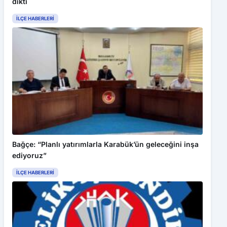
dikti
İLÇE HABERLERI
Bağçe: “Planlı yatırımlarla Karabük’ün geleceğini inşa
ediyoruz”
İLÇE HABERLERI