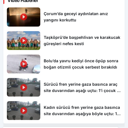
Video Haberler
Çorum’da geceyi aydınlatan anız
yangını korkuttu
Taşköprü’de başpehlivan ve karakucak
güreşleri nefes kesti
Bolu’da yavru kediyi önce öpüp sonra
boğan otizmli çocuk serbest bırakıldı
Sürücü fren yerine gaza basınca araç
site duvarından aşağı uçtu: 1’i çocuk 3
yaralı
Kadın sürücü fren yerine gaza basınca
site duvarından aşağıya böyle uçtu: 1’i
çocuk 3 yaralı