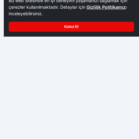
Bu web sitesinde en iyi deneyimi yaşamanızı sağlamak için
çerezler kullanılmaktadır. Detaylar için
Gizlilik Politikamız
ı
inceleyebilirsiniz.
Kabul Et
Ot biçerken dere yatağına düşen muhtar hayatını kaybetti
Dünya şampiyonu olan genç güreşçi Özdenur’a
yaşadığı ilçede coşkulu karşılama
SPOR