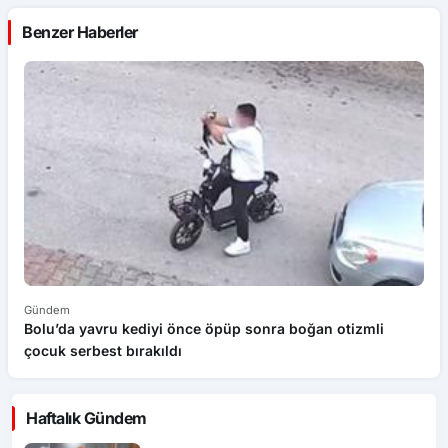
Benzer Haberler
Gündem
G
Bolu’da yavru kediyi önce öpüp sonra boğan otizmli
S
çocuk serbest bırakıldı
aş
Haftalık Gündem