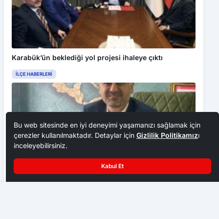
Karabük’ün beklediği yol projesi ihaleye çıktı
İLÇE HABERLERI
Bu web sitesinde en iyi deneyimi yaşamanızı sağlamak için
çerezler kullanılmaktadır. Detaylar için
Gizlilik Politikamız
ı
inceleyebilirsiniz.
Kabul Et
OMÜ’lü akademisyenlerden arıcılığa yenilikçi katkı: Ana Arı
Doğa ve SAM Koleji gözünü TEKNOFEST finallerine
Üretim Aparatı
dikti