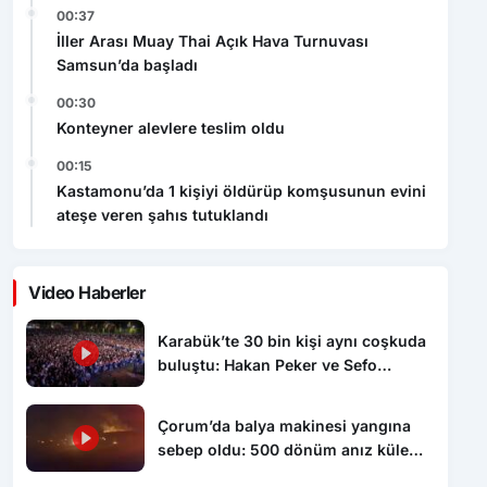
00:37
İller Arası Muay Thai Açık Hava Turnuvası
Samsun’da başladı
00:30
Konteyner alevlere teslim oldu
00:15
Kastamonu’da 1 kişiyi öldürüp komşusunun evini
ateşe veren şahıs tutuklandı
Video Haberler
Karabük’te 30 bin kişi aynı coşkuda
buluştu: Hakan Peker ve Sefo
sahneyi salladı
Çorum’da balya makinesi yangına
sebep oldu: 500 dönüm anız küle
döndü