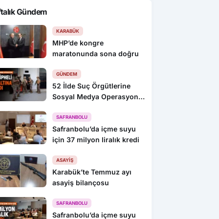
ftalık Gündem
KARABÜK
MHP’de kongre
maratonunda sona doğru
GÜNDEM
52 İlde Suç Örgütlerine
Sosyal Medya Operasyonu:
216 Gözaltı
SAFRANBOLU
Safranbolu’da içme suyu
için 37 milyon liralık kredi
ASAYIŞ
Karabük’te Temmuz ayı
asayiş bilançosu
SAFRANBOLU
Safranbolu’da içme suyu