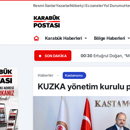
Resmi İlanlar
Yazarlar
Nöbetçi Eczaneler
Yol Durumu
Ha
Karabük Haberleri
Bölge Haberleri
00:30
Ertuğrul Doğan, “Mo
SON DAKIKA
Haberler
Kastamonu
KUZKA yönetim kurulu pr