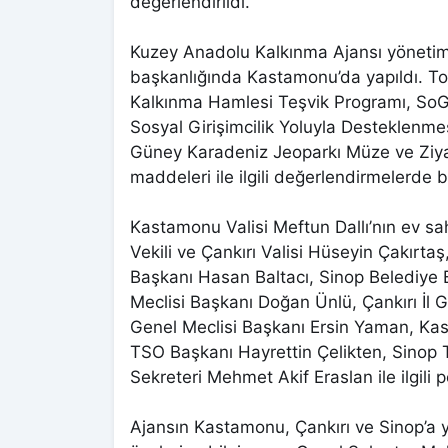
değerlendirildi.
Kuzey Anadolu Kalkınma Ajansı yönetim 
başkanlığında Kastamonu’da yapıldı. Top
Kalkınma Hamlesi Teşvik Programı, SoG
Sosyal Girişimcilik Yoluyla Desteklenme
Güney Karadeniz Jeoparkı Müze ve Ziyar
maddeleri ile ilgili değerlendirmelerde 
Kastamonu Valisi Meftun Dallı’nın ev sah
Vekili ve Çankırı Valisi Hüseyin Çakırt
Başkanı Hasan Baltacı, Sinop Belediye
Meclisi Başkanı Doğan Ünlü, Çankırı İl 
Genel Meclisi Başkanı Ersin Yaman, Ka
TSO Başkanı Hayrettin Çelikten, Sino
Sekreteri Mehmet Akif Eraslan ile ilgili p
Ajansın Kastamonu, Çankırı ve Sinop’a y