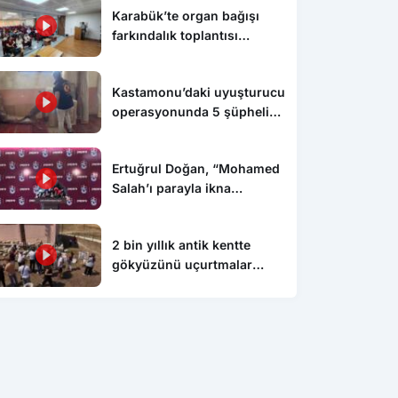
Karabük’te organ bağışı
farkındalık toplantısı
düzenlendi
Kastamonu’daki uyuşturucu
operasyonunda 5 şüpheli
tutuklandı
Ertuğrul Doğan, “Mohamed
Salah’ı parayla ikna
edemezsiniz”
2 bin yıllık antik kentte
gökyüzünü uçurtmalar
süsledi