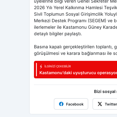
üyelerine bilgi veren Genel Sekreter M
2026 Yılı Yerel Kalkınma Hamlesi Teşvi
Sivil Toplumun Sosyal Girişimcilik Yol
Merkezi Destek Programı (SEGEM) ve be
ilerlemeler ile Kastamonu Güney Karadeni
detaylı bilgiler paylaştı.
Basına kapalı gerçekleştirilen toplantı
görüşülmesi ve karara bağlanması ile so
İLGINIZI ÇEKEBILIR
Kastamonu’daki uyuşturucu operasyon
Bizi sosyal
Facebook
Twitte