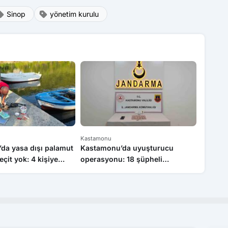
Sinop
yönetim kurulu
Kastamonu
Kastamo
da yasa dışı palamut
Kastamonu’da uyuşturucu
Kastam
eçit yok: 4 kişiye
operasyonu: 18 şüpheli
hayvanc
 uygulandı
gözaltına alındı, 1 kişi tutuklandı
destek