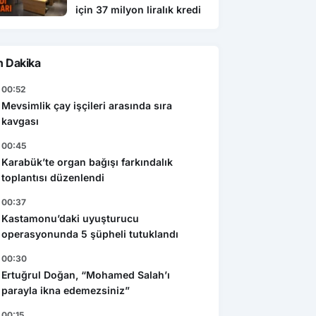
için 37 milyon liralık kredi
n Dakika
00:52
Mevsimlik çay işçileri arasında sıra
kavgası
00:45
Karabük’te organ bağışı farkındalık
toplantısı düzenlendi
00:37
Kastamonu’daki uyuşturucu
operasyonunda 5 şüpheli tutuklandı
00:30
Ertuğrul Doğan, “Mohamed Salah’ı
parayla ikna edemezsiniz”
00:15