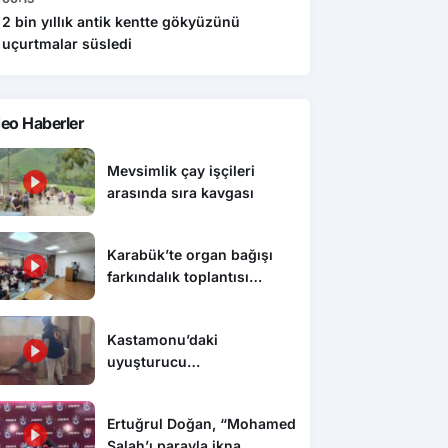
2 bin yıllık antik kentte gökyüzünü
uçurtmalar süsledi
eo Haberler
Mevsimlik çay işçileri
arasında sıra kavgası
Karabük’te organ bağışı
farkındalık toplantısı
düzenlendi
Kastamonu’daki
uyuşturucu
operasyonunda 5 şüpheli
tutuklandı
Ertuğrul Doğan, “Mohamed
Salah’ı parayla ikna