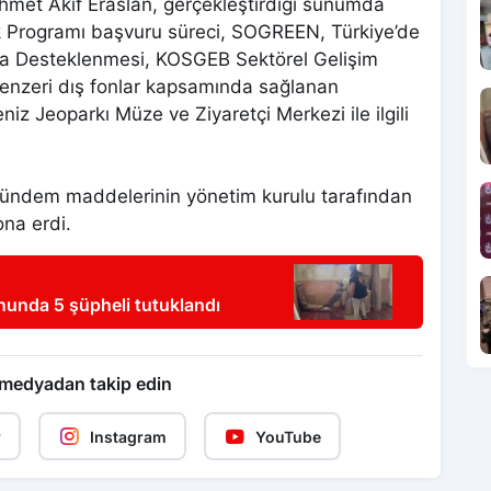
ehmet Akif Eraslan, gerçekleştirdiği sunumda
k Programı başvuru süreci, SOGREEN, Türkiye’de
uyla Desteklenmesi, KOSGEB Sektörel Gelişim
nzeri dış fonlar kapsamında sağlanan
z Jeoparkı Müze ve Ziyaretçi Merkezi ile ilgili
, gündem maddelerinin yönetim kurulu tarafından
na erdi.
unda 5 şüpheli tutuklandı
 medyadan takip edin
r
Instagram
YouTube