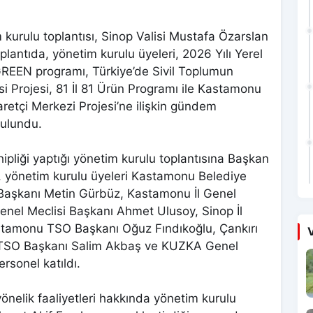
kurulu toplantısı, Sinop Valisi Mustafa Özarslan
lantıda, yönetim kurulu üyeleri, 2026 Yılı Yerel
REEN programı, Türkiye’de Sivil Toplumun
si Projesi, 81 İl 81 Ürün Programı ile Kastamonu
etçi Merkezi Projesi’ne ilişkin gündem
bulundu.
ipliği yaptığı yönetim kurulu toplantısına Başkan
aş, yönetim kurulu üyeleri Kastamonu Belediye
 Başkanı Metin Gürbüz, Kastamonu İl Genel
Genel Meclisi Başkanı Ahmet Ulusoy, Sinop İl
stamonu TSO Başkanı Oğuz Fındıkoğlu, Çankırı
V
p TSO Başkanı Salim Akbaş ve KUZKA Genel
ersonel katıldı.
önelik faaliyetleri hakkında yönetim kurulu