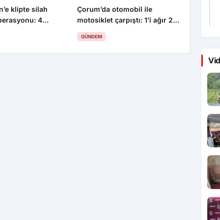
’e klipte silah
Çorum’da otomobil ile
perasyonu: 4
motosiklet çarpıştı: 1’i ağır 2
yaralı
GÜNDEM
Vid