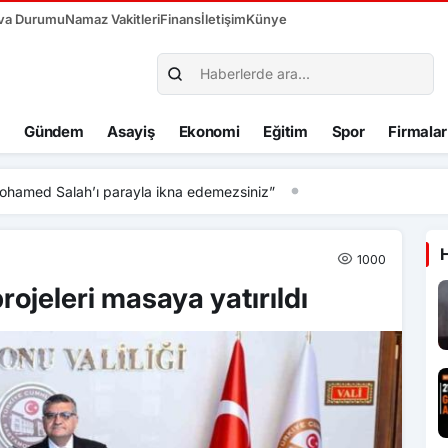
va Durumu
Namaz Vakitleri
Finans
İletişim
Künye
Gündem
Asayiş
Ekonomi
Eğitim
Spor
Firmalar
hamed Salah’ı parayla ikna edemezsiniz”
1000
ojeleri masaya yatırıldı