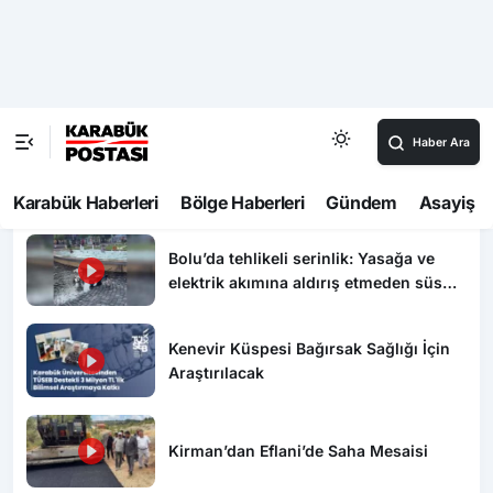
Eskipazar’da Aile Vurgusu: “Güçlü Aile, Güçlü
Gelecek”
Video Haberler
Zonguldak’ta denizde dalgaların
arasında zor anlar yaşayan 5 kişi
kurtarıldı
Bolu’da tehlikeli serinlik: Yasağa ve
elektrik akımına aldırış etmeden süs
havuzunda yüzdüler
Kenevir Küspesi Bağırsak Sağlığı İçin
Araştırılacak
Kirman’dan Eflani’de Saha Mesaisi