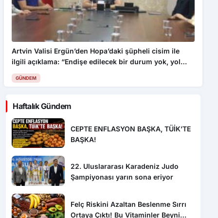
Artvin Valisi Ergün’den Hopa’daki şüpheli cisim ile
ilgili açıklama: “Endişe edilecek bir durum yok, yol
yeniden trafiğe açıldı”
GÜNDEM
Haftalık Gündem
CEPTE ENFLASYON BAŞKA, TÜİK’TE
BAŞKA!
22. Uluslararası Karadeniz Judo
Şampiyonası yarın sona eriyor
Felç Riskini Azaltan Beslenme Sırrı
Ortaya Çıktı! Bu Vitaminler Beyni