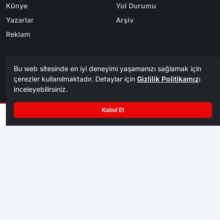
Künye
Yol Durumu
Yazarlar
Arşiv
Reklam
Bölge Haberleri
Kategoriler
Karabük
Dünya
Safranbolu
Eğitim
Kastamonu
Ekonomi
Bolu
Gündem
Zonguldak
Spor
Tasarım & Yazılım
Tema
Kerem
ER
Mevzu² [v1.3.9]
Copyright
Karabük Postası 1956 - 2026. Tüm Hakları Saklıdır.
©