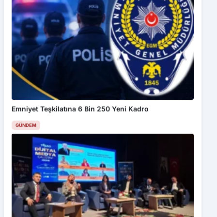
Bu web sitesinde en iyi deneyimi yaşamanızı sağlamak için
çerezler kullanılmaktadır. Detaylar için
Gizlilik Politikamız
ı
inceleyebilirsiniz.
Kabul Et
Köylülerden baraj projesine tepki
Emniyet Teşkilatına 6 Bin 250 Yeni Kadro
GÜNDEM