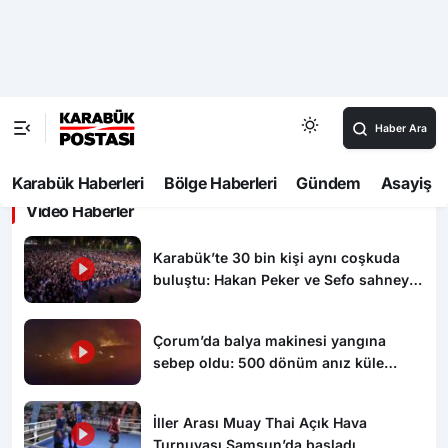
başladı
00:30
Konteyner alevlere teslim oldu
00:15
Kastamonu’da 1 kişiyi öldürüp komşusunun evini
ateşe veren şahıs tutuklandı
Video Haberler
Karabük’te 30 bin kişi aynı coşkuda
buluştu: Hakan Peker ve Sefo sahneyi
salladı
Çorum’da balya makinesi yangına
sebep oldu: 500 dönüm anız küle
döndü
İller Arası Muay Thai Açık Hava
Turnuvası Samsun’da başladı