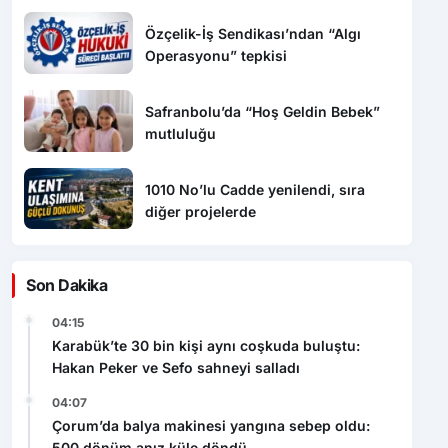
Özçelik-İş Sendikası’ndan “Algı
Operasyonu” tepkisi
Safranbolu’da “Hoş Geldin Bebek”
mutluluğu
1010 No’lu Cadde yenilendi, sıra
diğer projelerde
Son Dakika
04:15
Karabük’te 30 bin kişi aynı coşkuda buluştu:
Hakan Peker ve Sefo sahneyi salladı
04:07
Çorum’da balya makinesi yangına sebep oldu:
500 dönüm anız küle döndü