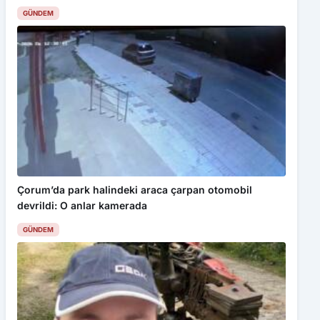
GÜNDEM
Bu web sitesinde en iyi deneyimi yaşamanızı sağlamak için
çerezler kullanılmaktadır. Detaylar için
Gizlilik Politikamız
ı
inceleyebilirsiniz.
Kabul Et
Kıbrıs Gazisi Hasan Özdemir Son Yolculuğuna Uğurlandı
Çorum’da park halindeki araca çarpan otomobil
devrildi: O anlar kamerada
GÜNDEM