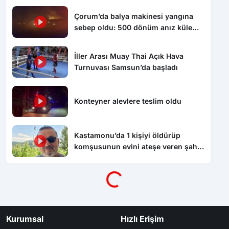
Çorum’da balya makinesi yangına
sebep oldu: 500 dönüm anız küle
döndü
İller Arası Muay Thai Açık Hava
Turnuvası Samsun’da başladı
Konteyner alevlere teslim oldu
Kastamonu’da 1 kişiyi öldürüp
komşusunun evini ateşe veren şahıs
tutuklandı
Yükleniyor...
Kurumsal
Hızlı Erişim