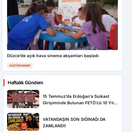
Düzce’de açık hava sinema akşamları başladı
KÜLTÜR SANAT
Haftalık Gündem
15 Temmuz’da Erdoğan’a Suikast
Girişiminde Bulunan FETÖ’cü 10 Yıl
Sonra Yakalandı!
VATANDAŞIN SON SIĞINAĞI DA
ZAMLANDI!