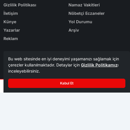
Gizlilik Politikası
Namaz Vakitleri
İletişim
Nöbetçi Eczaneler
Künye
Yol Durumu
Yazarlar
Arşiv
Reklam
Bölge Haberleri
Kategoriler
Karabük
Dünya
Safranbolu
Eğitim
Kastamonu
Ekonomi
Bolu
Gündem
Zonguldak
Spor
Tasarım & Yazılım
Tema
Kerem
ER
Mevzu² [v1.3.9]