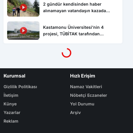
2 gündür kendisinden haber
alınamayan vatandaşın kazada
hayatını kaybettiği ortaya çıktı
Kastamonu Üniversitesi’nin 4
Yükleniyor...
projesi, TÜBİTAK tarafından
desteklenecek
Kurumsal
Hızlı Erişim
Gizlilik Politikası
Namaz Vakitleri
İletişim
Nöbetçi Eczaneler
Künye
Yol Durumu
Yazarlar
Arşiv
Reklam