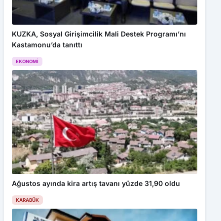
KUZKA, Sosyal Girişimcilik Mali Destek Programı’nı
Kastamonu’da tanıttı
EKONOMI
Ağustos ayında kira artış tavanı yüzde 31,90 oldu
KARABÜK