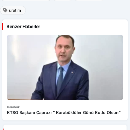
üretim
Benzer Haberler
Karabük
Ka
KTSO Başkanı Çapraz: ” Karabüklüler Günü Kutlu Olsun”
Oğ