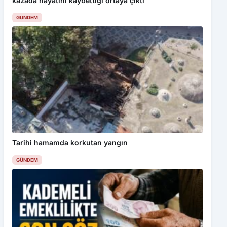
kazada hayatını kaybettiği ortaya çıktı
GÜNDEM
Tarihi hamamda korkutan yangın
GÜNDEM
Bu web sitesinde en iyi deneyimi yaşamanızı sağlamak için