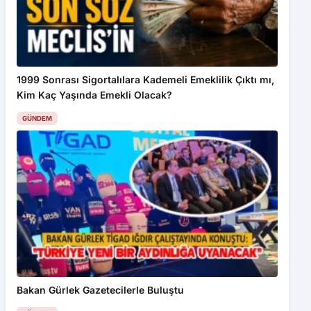
çerezler kullanılmaktadır. Detaylar için
Gizlilik Politikamız
ı
inceleyebilirsiniz.
Kabul Et
1999 Sonrası Sigortalılara Kademeli Emeklilik Çıktı mı,
Kim Kaç Yaşında Emekli Olacak?
KBÜ’lü AkademisyendenTürkiye’de ilk, Dünyada ikinci PCB
teknolojisi
GÜNDEM
Bakan Gürlek Gazetecilerle Buluştu