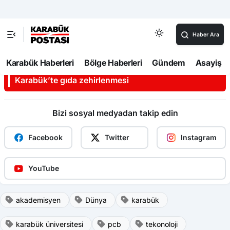
Karabük Üniversitesi, Teknokent çatısı altında yürütülen
bu tür projelerle akademik bilgi birikimini teknolojiye
dönüştürerek Türkiye’nin yerli ve milli üretim kapasitesine
katkı sunmaya devam ediyor.
İLGINIZI ÇEKEBILIR
Karabük’te gıda zehirlenmesi
Bizi sosyal medyadan takip edin
Facebook
Twitter
Instagram
YouTube
akademisyen
Dünya
karabük
karabük üniversitesi
pcb
tekonoloji