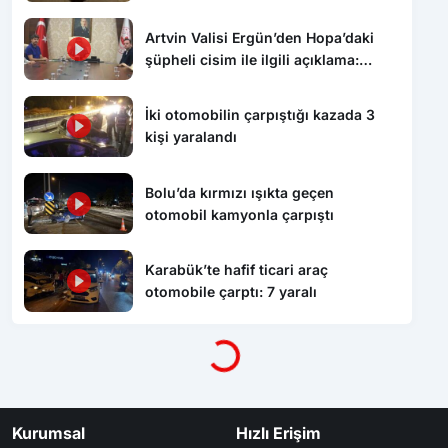
Artvin Valisi Ergün’den Hopa’daki
şüpheli cisim ile ilgili açıklama:
“Endişe edilecek bir durum yok, yol
yeniden trafiğe açıldı”
İki otomobilin çarpıştığı kazada 3
kişi yaralandı
Bolu’da kırmızı ışıkta geçen
otomobil kamyonla çarpıştı
Karabük’te hafif ticari araç
otomobile çarptı: 7 yaralı
Yükleniyor...
Kurumsal
Hızlı Erişim