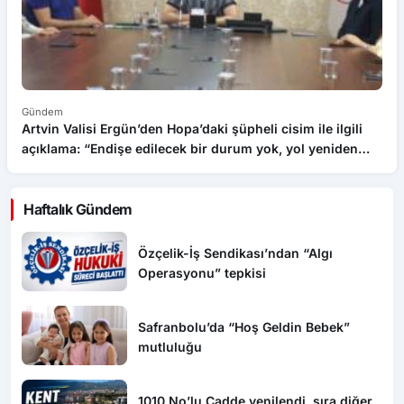
Gündem
G
Artvin Valisi Ergün’den Hopa’daki şüpheli cisim ile ilgili
İk
açıklama: “Endişe edilecek bir durum yok, yol yeniden
trafiğe açıldı”
Haftalık Gündem
Özçelik-İş Sendikası’ndan “Algı
Operasyonu” tepkisi
Safranbolu’da “Hoş Geldin Bebek”
mutluluğu
1010 No’lu Cadde yenilendi, sıra diğer