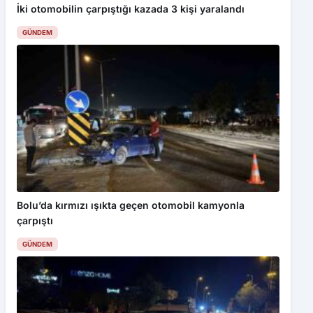
İki otomobilin çarpıştığı kazada 3 kişi yaralandı
GÜNDEM
Bu web sitesinde en iyi deneyimi yaşamanızı sağlamak için
çerezler kullanılmaktadır. Detaylar için
Gizlilik Politikamız
ı
inceleyebilirsiniz.
Kabul Et
Bolu’da kırmızı ışıkta geçen otomobil kamyonla
çarpıştı
KBÜ’de uluslararası sürdürülebilirlik buluşması
GÜNDEM