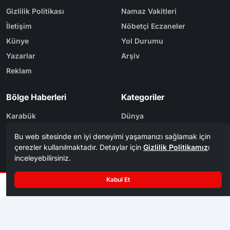
Gizlilik Politikası
Namaz Vakitleri
İletişim
Nöbetçi Eczaneler
Künye
Yol Durumu
Yazarlar
Arşiv
Reklam
Bölge Haberleri
Kategoriler
Karabük
Dünya
Safranbolu
Eğitim
Kastamonu
Ekonomi
Bolu
Gündem
Zonguldak
Spor
Tasarım & Yazılım
Tema
Kerem
ER
Mevzu² [v1.3.9]