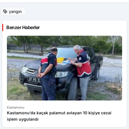
yangın
Benzer Haberler
Kastamonu
Ka
Kastamonu’da kaçak palamut avlayan 10 kişiye cezai
K
işlem uygulandı
d