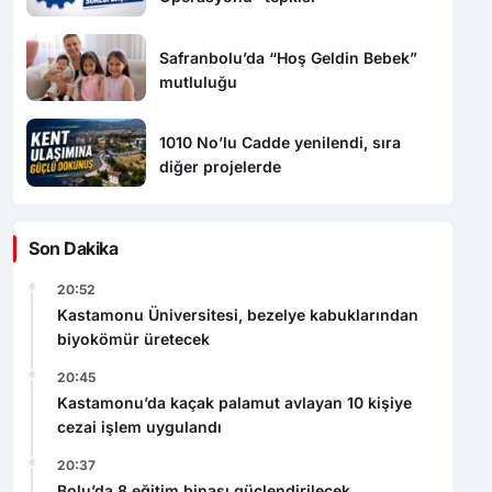
Safranbolu’da “Hoş Geldin Bebek”
mutluluğu
1010 No’lu Cadde yenilendi, sıra
diğer projelerde
Son Dakika
20:52
Kastamonu Üniversitesi, bezelye kabuklarından
biyokömür üretecek
20:45
Kastamonu’da kaçak palamut avlayan 10 kişiye
cezai işlem uygulandı
20:37
Bolu’da 8 eğitim binası güçlendirilecek