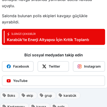
uçuştu.
Salonda bulunan polis ekipleri kavgayı güçlükle
ayırabildi.
İLGINIZI ÇEKEBILIR
Karabük’te Enerji Altyapısı İçin Kritik Toplantı
Bizi sosyal medyadan takip edin
Facebook
Twitter
Instagram
YouTube
Boks
ekip
grup
karabük
Kastamonu
kavga
polis