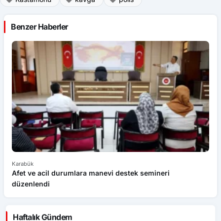
Benzer Haberler
Karabük
Ka
Afet ve acil durumlara manevi destek semineri
K
düzenlendi
Haftalık Gündem