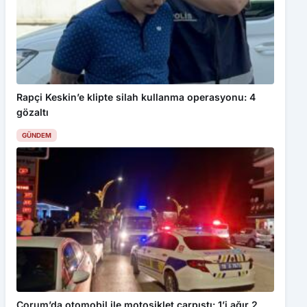
Rapçi Keskin’e klipte silah kullanma operasyonu: 4
gözaltı
GÜNDEM
Çorum’da otomobil ile motosiklet çarpıştı: 1’i ağır 2