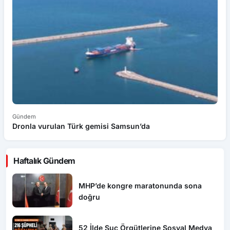
Gündem
G
Dronla vurulan Türk gemisi Samsun’da
Sa
Haftalık Gündem
MHP’de kongre maratonunda sona
doğru
52 İlde Suç Örgütlerine Sosyal Medya