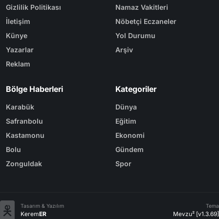
Gizlilik Politikası
Namaz Vakitleri
İletişim
Nöbetçi Eczaneler
Künye
Yol Durumu
Yazarlar
Arşiv
Reklam
Bölge Haberleri
Kategoriler
Karabük
Dünya
Safranbolu
Eğitim
Kastamonu
Ekonomi
Bolu
Gündem
Zonguldak
Spor
Tasarım & Yazılım
Tema
Kerem
ER
Mevzu² [v1.3.69]