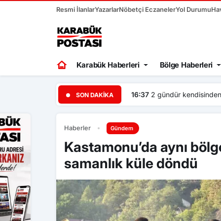
Resmi İlanlar
Yazarlar
Nöbetçi Eczaneler
Yol Durumu
Ha
Karabük Haberleri
Bölge Haberleri
ı
16:30
Kastamonu Üniversite
SON DAKIKA
Haberler
Gündem
Kastamonu’da aynı bölge
samanlık küle döndü