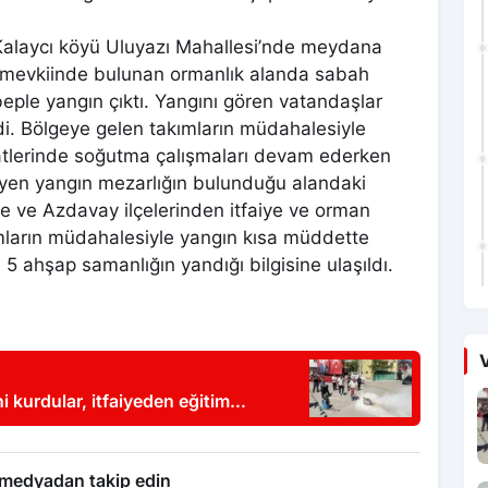
Kalaycı köyü Uluyazı Mahallesi’nde meydana
le mevkiinde bulunan ormanlık alanda sabah
eple yangın çıktı. Yangını gören vatandaşlar
di. Bölgeye gelen takımların müdahalesiyle
atlerinde soğutma çalışmaları devam ederken
üyen yangın mezarlığın bulunduğu alandaki
e ve Azdavay ilçelerinden itfaiye ve orman
ımların müdahalesiyle yangın kısa müddette
 5 ahşap samanlığın yandığı bilgisine ulaşıldı.
V
kurdular, itfaiyeden eğitim
 medyadan takip edin