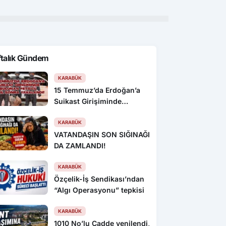
ftalık Gündem
KARABÜK
15 Temmuz’da Erdoğan’a
Suikast Girişiminde
Bulunan FETÖ’cü 10 Yıl
Sonra Yakalandı!
KARABÜK
VATANDAŞIN SON SIĞINAĞI
DA ZAMLANDI!
KARABÜK
Özçelik-İş Sendikası’ndan
“Algı Operasyonu” tepkisi
KARABÜK
1010 No’lu Cadde yenilendi,