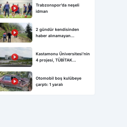
Trabzonspor’da neşeli
idman
2 gündür kendisinden
haber alınamayan
vatandaşın kazada hayatını
kaybettiği ortaya çıktı
Kastamonu Üniversitesi’nin
4 projesi, TÜBİTAK
tarafından desteklenecek
Otomobil boş kulübeye
çarptı: 1 yaralı
Gündem
Gün
ürlek Gazetecilerle
Kalıp ustası çalıştığı okul
Mev
u
inşaatından 650 bin lira
sır
değerinde kablo çaldı