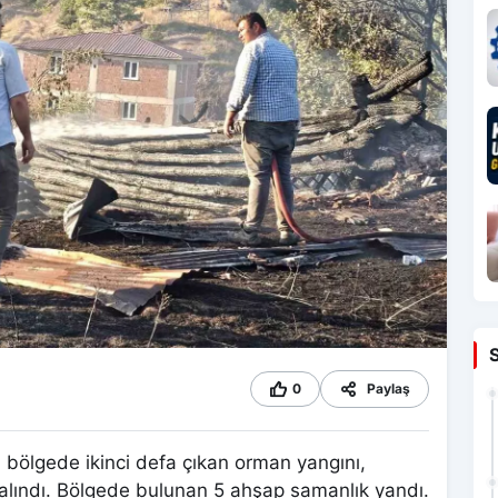
0
Paylaş
 bölgede ikinci defa çıkan orman yangını,
 alındı. Bölgede bulunan 5 ahşap samanlık yandı.