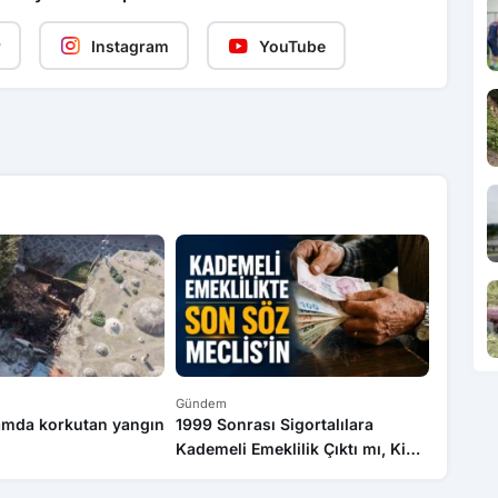
r
Instagram
YouTube
Gündem
Gündem
amda korkutan yangın
1999 Sonrası Sigortalılara
Bakan G
Kademeli Emeklilik Çıktı mı, Kim
Buluşt
Kaç Yaşında Emekli Olacak?