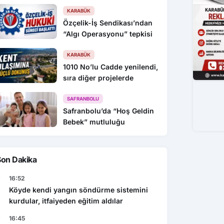
KARABÜK
Özçelik-İş Sendikası’ndan
“Algı Operasyonu” tepkisi
KARABÜK
1010 No’lu Cadde yenilendi,
sıra diğer projelerde
SAFRANBOLU
Safranbolu’da “Hoş Geldin
Bebek” mutluluğu
Son Dakika
16:52
Köyde kendi yangın söndürme sistemini
kurdular, itfaiyeden eğitim aldılar
16:45