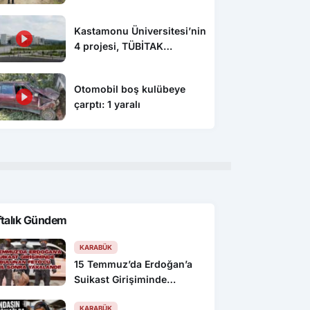
vatandaşın kazada hayatını
kaybettiği ortaya çıktı
Kastamonu Üniversitesi’nin
4 projesi, TÜBİTAK
tarafından desteklenecek
Otomobil boş kulübeye
çarptı: 1 yaralı
ftalık Gündem
KARABÜK
15 Temmuz’da Erdoğan’a
Suikast Girişiminde
Bulunan FETÖ’cü 10 Yıl
Sonra Yakalandı!
KARABÜK