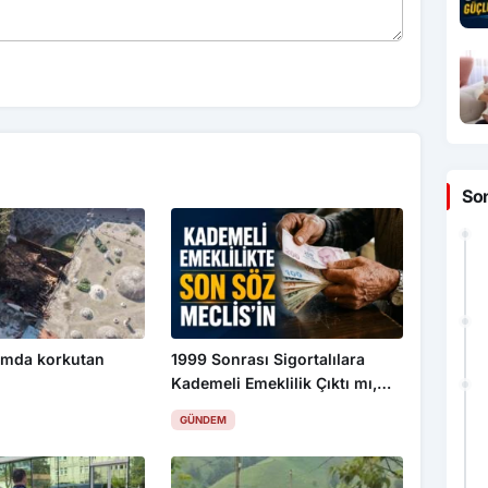
So
amda korkutan
1999 Sonrası Sigortalılara
Kademeli Emeklilik Çıktı mı,
Kim Kaç Yaşında Emekli
GÜNDEM
Olacak?