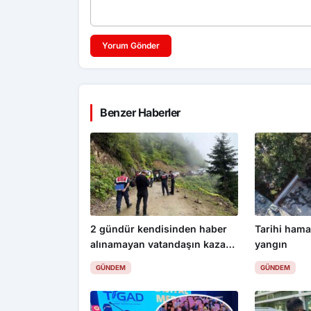
Yorum Gönder
Benzer Haberler
2 gündür kendisinden haber
Tarihi ham
alınamayan vatandaşın kazada
yangın
hayatını kaybettiği ortaya çıktı
GÜNDEM
GÜNDEM