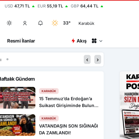
USD
47,71 TL
EUR
55,19 TL
GBP
64,44 TL
33°
Karabük
Resmi İlanlar
Akış
16:22
Otomobil boş kulübeye
Haftalık Gündem
KARABÜK
15 Temmuz’da Erdoğan’a
Suikast Girişiminde Bulunan
FETÖ’cü 10 Yıl Sonra
Yakalandı!
KARABÜK
VATANDAŞIN SON SIĞINAĞI
DA ZAMLANDI!