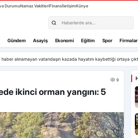
va Durumu
Namaz Vakitleri
Finans
İletişim
Künye
Gündem
Asayiş
Ekonomi
Eğitim
Spor
Firmalar
si’nin 4 projesi, TÜBİTAK tarafından desteklenecek
9
de ikinci orman yangını: 5