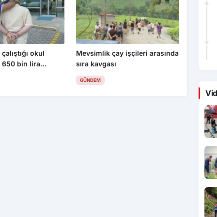
 çalıştığı okul
Mevsimlik çay işçileri arasında
 650 bin lira
sıra kavgası
ablo çaldı
GÜNDEM
Vid