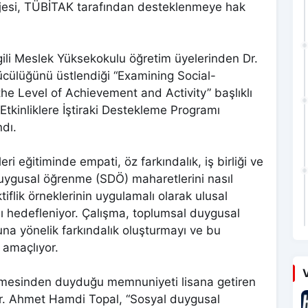
jesi, TÜBİTAK tarafından desteklenmeye hak
ili Meslek Yüksekokulu öğretim üyelerinden Dr.
cülüğünü üstlendiği “Examining Social-
the Level of Achievement and Activity” başlıklı
Etkinliklere İştiraki Destekleme Programı
dı.
ri eğitiminde empati, öz farkındalık, iş birliği ve
uygusal öğrenme (SDÖ) maharetlerini nasıl
ktiflik örneklerinin uygulamalı olarak ulusal
sı hedefleniyor. Çalışma, toplumsal duygusal
na yönelik farkındalık oluşturmayı ve bu
 amaçlıyor.
V
nmesinden duyduğu memnuniyeti lisana getiren
Dr. Ahmet Hamdi Topal, “Sosyal duygusal