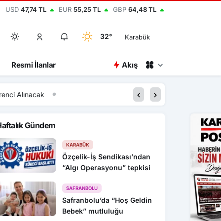
USD
47,74 TL
EUR
55,25 TL
GBP
64,48 TL
32°
Karabük
Resmi İlanlar
Akış
k
13:12
Karabük’te 30 bin kiş
Haftalık Gündem
KARABÜK
Özçelik-İş Sendikası’ndan
“Algı Operasyonu” tepkisi
SAFRANBOLU
Safranbolu’da “Hoş Geldin
Bebek” mutluluğu