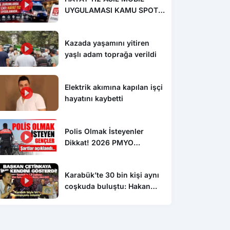
UYGULAMASI KAMU SPOTU
YAYINDA
Kazada yaşamını yitiren
yaşlı adam toprağa verildi
Elektrik akımına kapılan işçi
hayatını kaybetti
Polis Olmak İsteyenler
Dikkat! 2026 PMYO
Başvuruları Başladı: 3 Bin
250 Öğrenci Alınacak
Karabük’te 30 bin kişi aynı
coşkuda buluştu: Hakan
Peker ve Sefo sahneyi
salladı