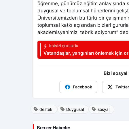
öğrenme, günümüz eğitim anlayışında sır
duygusal ve toplumsal hünerlerini geliş
Üniversitemizden bu türlü bir çalışma
toplumsal katkı açısından bizleri gurur
akademisyenimizi tebrik ediyorum” dedi
İLGINIZI ÇEKEBILIR
Vatandaşlar, yangınları önlemek için o
Bizi sosyal
Facebook
Twitte
destek
Duygusal
sosyal
Benzer Haberler