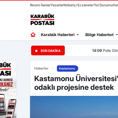
Resmi İlanlar
Yazarlar
Nöbetçi Eczaneler
Yol Durumu
Ha
Karabük Haberleri
Bölge Haberleri
14:09
Polis Olmak İsteyenl
SON DAKIKA
Haberler
Kastamonu
Kastamonu Üniversitesi
odaklı projesine destek