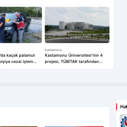
Kastamonu
Kastamo
da kaçak palamut
Kastamonu Üniversitesi’nin 4
Kastamo
kişiye cezai işlem
projesi, TÜBİTAK tarafından
yedinci
desteklenecek
Ha