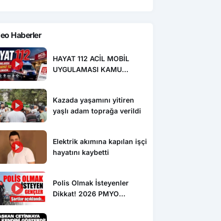
eo Haberler
HAYAT 112 ACİL MOBİL
UYGULAMASI KAMU
SPOTU YAYINDA
Kazada yaşamını yitiren
yaşlı adam toprağa verildi
Elektrik akımına kapılan işçi
hayatını kaybetti
Polis Olmak İsteyenler
Dikkat! 2026 PMYO
Başvuruları Başladı: 3 Bin
250 Öğrenci Alınacak