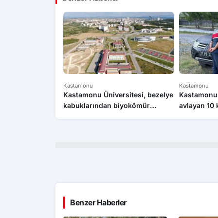
Kastamonu
Kastamonu
Kastamonu Üniversitesi, bezelye
Kastamonu’
kabuklarından biyokömür
avlayan 10 
üretecek
uygulandı
Benzer Haberler