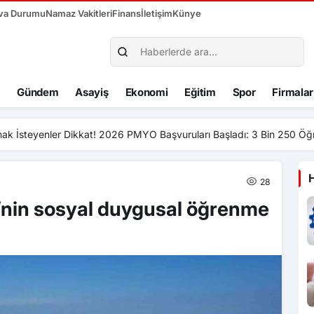
va Durumu
Namaz Vakitleri
Finans
İletişim
Künye
Gündem
Asayiş
Ekonomi
Eğitim
Spor
Firmalar
er Dikkat! 2026 PMYO Başvuruları Başladı: 3 Bin 250 Öğrenci Alınaca
28
’nin sosyal duygusal öğrenme