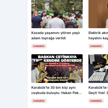
Kazada yaşamını yitiren yaşlı
Elektrik akı
adam toprağa verildi
hayatını kay
KARABÜK
KARABÜK
Karabük’te 30 bin kişi aynı
Karabük’te
coşkuda buluştu: Hakan Peker
Geçit Yok! 
ve Sefo sahneyi salladı
Operasyon:
KARABÜK
KARABÜK
Firari Yakal