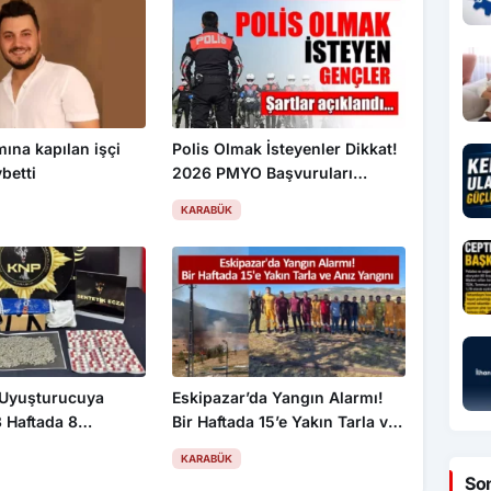
mına kapılan işçi
Polis Olmak İsteyenler Dikkat!
betti
2026 PMYO Başvuruları
Başladı: 3 Bin 250 Öğrenci
KARABÜK
Alınacak
 Uyuşturucuya
Eskipazar’da Yangın Alarmı!
3 Haftada 8
Bir Haftada 15’e Yakın Tarla ve
 2 Tutuklama, 4
Anız Yangını
KARABÜK
andı
So