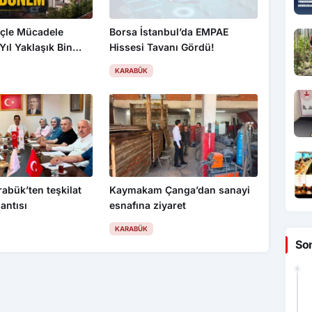
çle Mücadele
Borsa İstanbul’da EMPAE
Yıl Yaklaşık Bin
Hissesi Tavanı Gördü!
ntten Ayrılıyor
KARABÜK
rabük’ten teşkilat
Kaymakam Çanga’dan sanayi
lantısı
esnafına ziyaret
KARABÜK
So