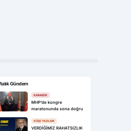
nu
Kastamonu
Kas
’nin dört bir yanından
Balataları tutuşan tırı yanmaktan
Kas
otosiklet tutkunları
itfaiye kurtardı
yan
onu’da buluştu
sö
ftalık Gündem
KARABÜK
MHP’de kongre
maratonunda sona doğru
KÖŞE YAZILARI
VERDİĞİMİZ RAHATSIZLIK