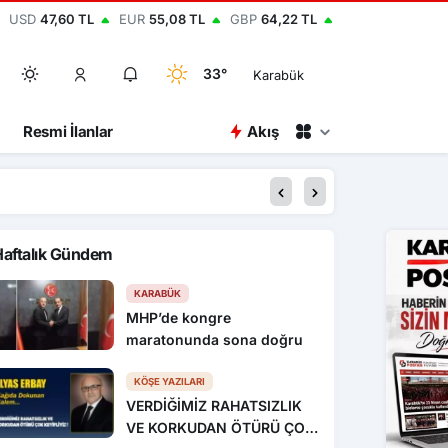
USD
47,60 TL
EUR
55,08 TL
GBP
64,22 TL
33°
Karabük
Resmi İlanlar
Akış
20:45
Bolu’da yavru kediyi
Haftalık Gündem
KARABÜK
MHP’de kongre
maratonunda sona doğru
KÖŞE YAZILARI
VERDİĞİMİZ RAHATSIZLIK
VE KORKUDAN ÖTÜRÜ ÇOK