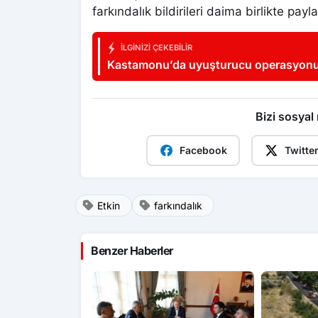
farkındalık bildirileri daima birlikte payla
İLGINIZI ÇEKEBILIR
Kastamonu’da uyuşturucu operasyonu: 18
tutuklandı
Bizi sosyal
Facebook
Twitte
Etkin
farkındalık
Benzer Haberler