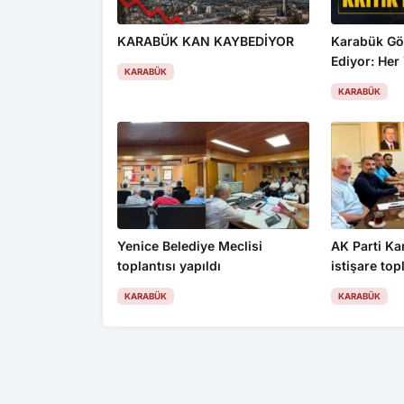
KARABÜK KAN KAYBEDİYOR
Karabük Gö
Ediyor: Her 
KARABÜK
500 Kişi Ke
KARABÜK
Yenice Belediye Meclisi
AK Parti Ka
toplantısı yapıldı
istişare top
KARABÜK
KARABÜK