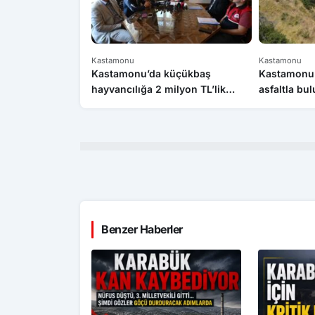
Kastamonu
Kastamonu
Kastamonu’da küçükbaş
Kastamonu’d
hayvancılığa 2 milyon TL’lik
asfaltla bu
destek
Benzer Haberler