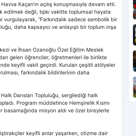
r. Havva Kaçan’ın açılış konuşmasıyla devam etti.
ark edilmek değil, tıpkı vakitte toplumsal hayata
ini vurgulayarak, “Farkındalık sadece sembolik bir
luğu, daha kapsayıcı ve anlayışlı bir toplum inşa
rkezi ve İhsan Ozanoğlu Özel Eğitim Meslek
an gelen öğrenciler, öğretmenleri ile birlikte
e keyifli vakit geçirdi. Kurulan çeşitli atölyeler
rulması, farkındalık bildirilerinin daha
alk Dansları Topluluğu, sergilediği halk
topladı. Program müddetince Hemşirelik Kısmı
 her basamağında misyon aldı ve özel bireylerle
tirakçiler keyifli anlar yaşarken, otizme dair