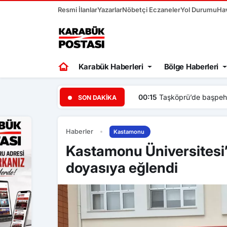
Resmi İlanlar
Yazarlar
Nöbetçi Eczaneler
Yol Durumu
Ha
Karabük Haberleri
Bölge Haberleri
00:15
Taşköprü’de başpehli
SON DAKIKA
Haberler
Kastamonu
Kastamonu Üniversitesi’
doyasıya eğlendi