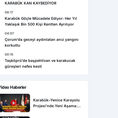
KARABÜK KAN KAYBEDİYOR
08:17
Karabük Göçle Mücadele Ediyor: Her Yıl
Yaklaşık Bin 500 Kişi Kentten Ayrılıyor
04:07
Çorum’da geceyi aydınlatan anız yangını
korkuttu
00:15
Taşköprü’de başpehlivan ve karakucak
güreşleri nefes kesti
ideo Haberler
Karabük–Yenice Karayolu
Projesi’nde Yeni Aşama:
Etüt ve Proje İhalesi
Yayımlandı