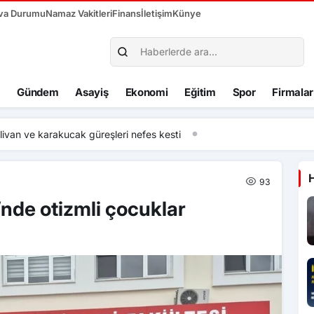
va Durumu
Namaz Vakitleri
Finans
İletişim
Künye
Gündem
Asayiş
Ekonomi
Eğitim
Spor
Firmalar
van ve karakucak güreşleri nefes kesti
93
nde otizmli çocuklar