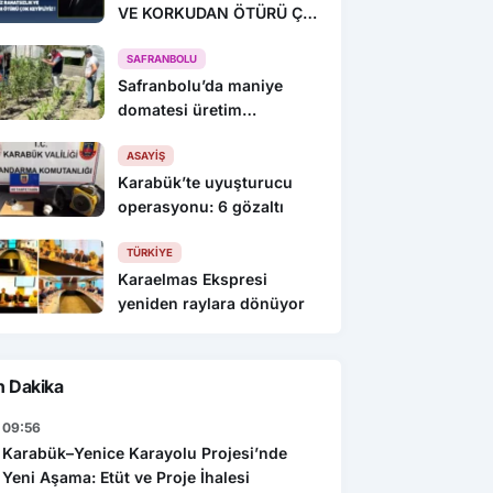
VE KORKUDAN ÖTÜRÜ ÇOK
KEYİFLİYİZ !
SAFRANBOLU
Safranbolu’da maniye
domatesi üretim
alanlarında denetim yapıldı
ASAYIŞ
Karabük’te uyuşturucu
operasyonu: 6 gözaltı
TÜRKIYE
Karaelmas Ekspresi
yeniden raylara dönüyor
n Dakika
09:56
Karabük–Yenice Karayolu Projesi’nde
Yeni Aşama: Etüt ve Proje İhalesi