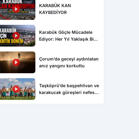
KARABÜK KAN
KAYBEDİYOR
Karabük Göçle Mücadele
Ediyor: Her Yıl Yaklaşık Bin
500 Kişi Kentten Ayrılıyor
Çorum’da geceyi aydınlatan
anız yangını korkuttu
Taşköprü’de başpehlivan ve
karakucak güreşleri nefes
kesti