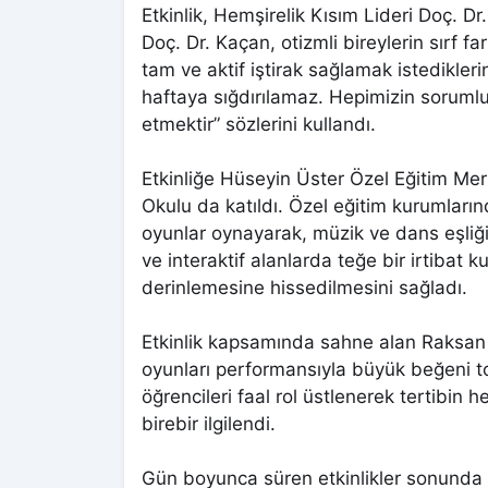
Etkinlik, Hemşirelik Kısım Lideri Doç. D
Doç. Dr. Kaçan, otizmli bireylerin sırf f
tam ve aktif iştirak sağlamak istedikler
haftaya sığdırılamaz. Hepimizin sorumlu
etmektir” sözlerini kullandı.
Etkinliğe Hüseyin Üster Özel Eğitim Me
Okulu da katıldı. Özel eğitim kurumlarınd
oyunlar oynayarak, müzik ve dans eşliğind
ve interaktif alanlarda teğe bir irtibat ku
derinlemesine hissedilmesini sağladı.
Etkinlik kapsamında sahne alan Raksan H
oyunları performansıyla büyük beğeni 
öğrencileri faal rol üstlenerek tertibin
birebir ilgilendi.
Gün boyunca süren etkinlikler sonunda iş