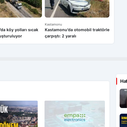
Kastamonu
Kastamo
a köy yolları sıcak
Kastamonu’da otomobil traktörle
Türkiye
luşturuluyor
çarpıştı: 2 yaralı
gelen m
Kastam
Ha