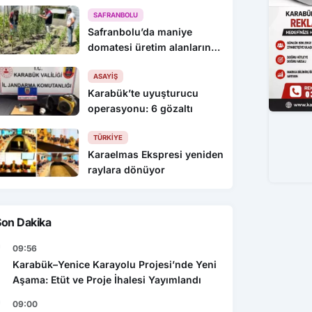
KEYİFLİYİZ !
SAFRANBOLU
Safranbolu’da maniye
domatesi üretim alanlarında
denetim yapıldı
ASAYIŞ
Karabük’te uyuşturucu
operasyonu: 6 gözaltı
TÜRKIYE
Karaelmas Ekspresi yeniden
raylara dönüyor
Son Dakika
09:56
Karabük–Yenice Karayolu Projesi’nde Yeni
Aşama: Etüt ve Proje İhalesi Yayımlandı
09:00