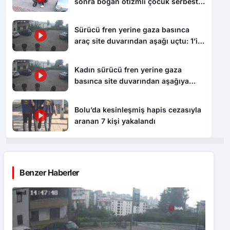
sonra boğan otizmli çocuk serbest
bırakıldı
Sürücü fren yerine gaza basınca
araç site duvarından aşağı uçtu: 1’i
çocuk 3 yaralı
Kadın sürücü fren yerine gaza
basınca site duvarından aşağıya
böyle uçtu: 1’i çocuk 3 yaralı
Bolu’da kesinleşmiş hapis cezasıyla
aranan 7 kişi yakalandı
Benzer Haberler