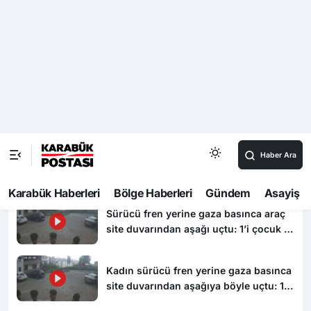
Bolu’da kesinleşmiş hapis cezasıyla aranan 7 kişi
yakalandı
Video Haberler
Taşköprü’de başpehlivan ve karakucak
güreşleri nefes kesti
Bolu’da yavru kediyi önce öpüp sonra
boğan otizmli çocuk serbest bırakıldı
Sürücü fren yerine gaza basınca araç
site duvarından aşağı uçtu: 1’i çocuk 3
yaralı
Kadın sürücü fren yerine gaza basınca
site duvarından aşağıya böyle uçtu: 1’i
çocuk 3 yaralı