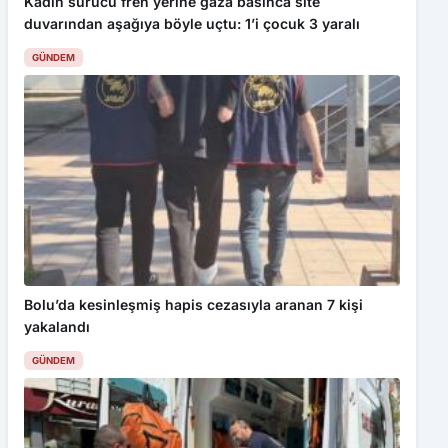
Kadın sürücü fren yerine gaza basınca site
duvarından aşağıya böyle uçtu: 1’i çocuk 3 yaralı
GÜNDEM
Bu web sitesinde en iyi deneyimi yaşamanızı sağlamak için
çerezler kullanılmaktadır. Detaylar için
Gizlilik Politikamız
ı
inceleyebilirsiniz.
Kabul Et
Kastamonu Üniversitesi’nde öğrencilere aşure ikramı
Bolu’da kesinleşmiş hapis cezasıyla aranan 7 kişi
yakalandı
GÜNDEM