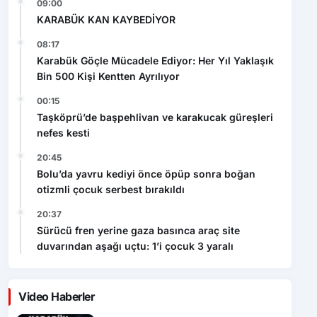
09:00
KARABÜK KAN KAYBEDİYOR
08:17
Karabük Göçle Mücadele Ediyor: Her Yıl Yaklaşık
Bin 500 Kişi Kentten Ayrılıyor
00:15
Taşköprü’de başpehlivan ve karakucak güreşleri
nefes kesti
20:45
Bolu’da yavru kediyi önce öpüp sonra boğan
otizmli çocuk serbest bırakıldı
20:37
Sürücü fren yerine gaza basınca araç site
duvarından aşağı uçtu: 1’i çocuk 3 yaralı
Video Haberler