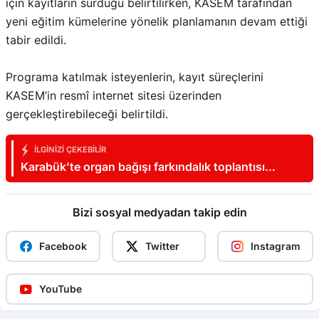
Samsun’da 1 ton 160 litre kaçak etil alkol ele geçirildi
GÜNDEM