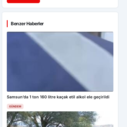
Dron saldırısında Türk mürettebatın
yaralandığı gemi Samsun’a getirildi
Samsun’da 1 ton 160 litre kaçak etil
alkol ele geçirildi
Buğday yüklü traktör devrildi,
sürücü yaralandı
HAYAT 112 ACİL MOBİL UYGULAMASI
KAMU SPOTU YAYINDA
Kazada yaşamını yitiren yaşlı adam
toprağa verildi