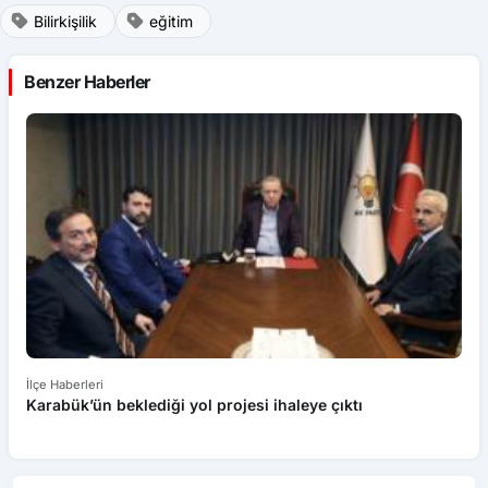
Buğday yüklü traktör devrildi, sürücü yaralandı
GÜNDEM
Trabzon’da dağ kızağına turist akını: Metrelerce
kuyruk oluşuyor
GÜNDEM