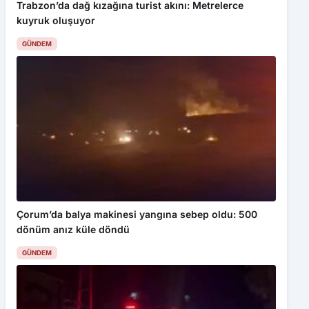
Buğday yüklü traktör devrildi, sürücü yaralandı
GÜNDEM