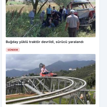
Benzer Haberler
Dron saldırısında Türk mürettebatın yaralandığı gemi
Samsun’a getirildi
GÜNDEM
Türkiye’de 7 Yılda 168 Bin Hektardan Fazla Alan
Ağaçlandırıldı
GÜNDEM