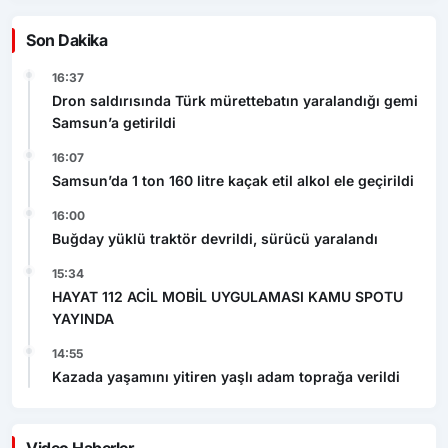
Konteyner alevlere teslim oldu
GÜNDEM
Kastamonu’da 1 kişiyi öldürüp komşusunun evini
ateşe veren şahıs tutuklandı
GÜNDEM
Haftalık Gündem