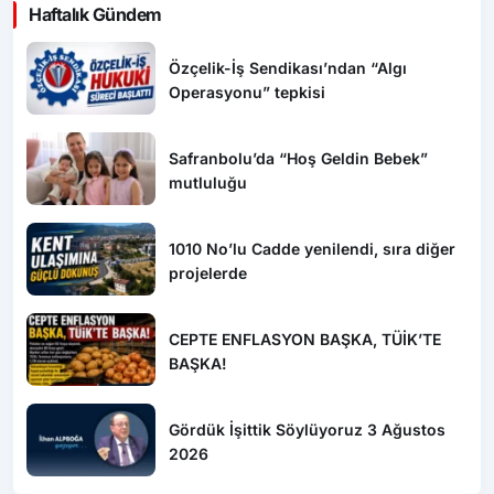
Çorum’da balya makinesi yangına sebep oldu: 500
dönüm anız küle döndü
GÜNDEM