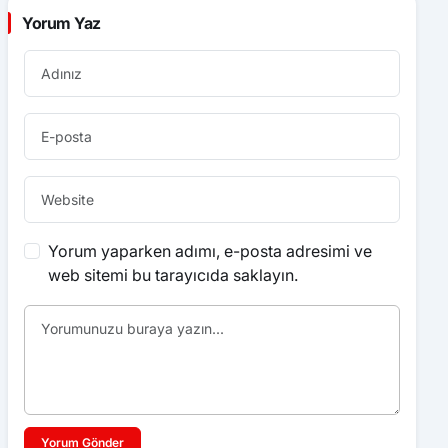
16:37
Dron saldırısında Türk mürettebatın yaralandığı
gemi Samsun’a getirildi
16:07
Samsun’da 1 ton 160 litre kaçak etil alkol ele
geçirildi
16:00
Buğday yüklü traktör devrildi, sürücü yaralandı
15:34
HAYAT 112 ACİL MOBİL UYGULAMASI KAMU
SPOTU YAYINDA
14:55
Kazada yaşamını yitiren yaşlı adam toprağa
verildi
Video Haberler