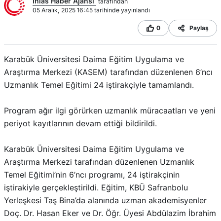
Samsun’da 1 ton 160 litre kaçak etil
alkol ele geçirildi
Buğday yüklü traktör devrildi, sürücü
yaralandı
HAYAT 112 ACİL MOBİL UYGULAMASI
KAMU SPOTU YAYINDA
Kazada yaşamını yitiren yaşlı adam
toprağa verildi
Yorum Yaz