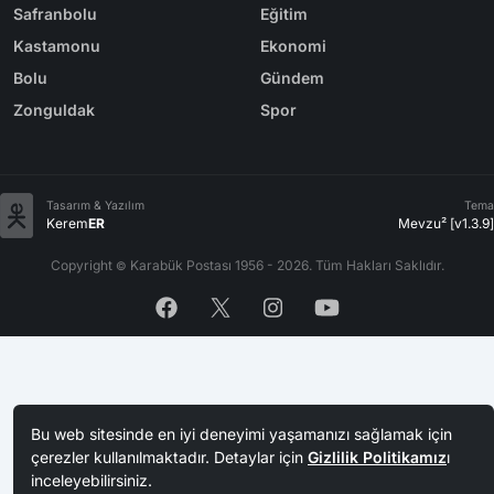
İletişim
Nöbetçi Eczaneler
Künye
Yol Durumu
Yazarlar
Arşiv
Reklam
Bölge Haberleri
Kategoriler
Karabük
Dünya
Safranbolu
Eğitim
Kastamonu
Ekonomi
Bolu
Gündem
Zonguldak
Spor
Bu web sitesinde en iyi deneyimi yaşamanızı sağlamak için
Tasarım & Yazılım
Tema
Kerem
ER
Mevzu² [v1.3.9]
çerezler kullanılmaktadır. Detaylar için
Gizlilik Politikamız
ı
inceleyebilirsiniz.
Copyright
Karabük Postası 1956 - 2026. Tüm Hakları Saklıdır.
©