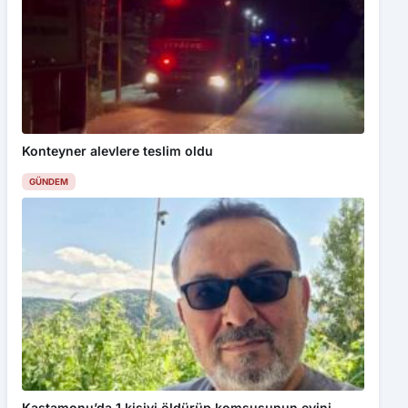
Trabzon’da dağ kızağına turist akını: Metrelerce
kuyruk oluşuyor
GÜNDEM
Çorum’da balya makinesi yangına sebep oldu: 500
dönüm anız küle döndü
GÜNDEM