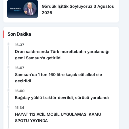
mutluluğu
1010 No’lu Cadde yenilendi, sıra
diğer projelerde
CEPTE ENFLASYON BAŞKA, TÜİK’TE
BAŞKA!
Gördük İşittik Söylüyoruz 3 Ağustos
2026
Son Dakika
16:37
Dron saldırısında Türk mürettebatın yaralandığı
gemi Samsun’a getirildi
16:15