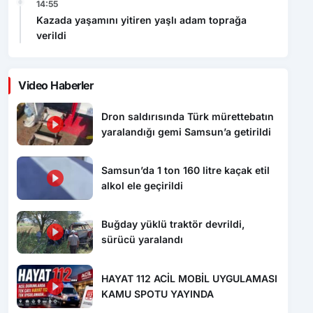
Türkiye’de 7 Yılda 168 Bin Hektardan Fazla Alan
Ağaçlandırıldı
16:07
Samsun’da 1 ton 160 litre kaçak etil alkol ele
geçirildi
16:00
Buğday yüklü traktör devrildi, sürücü yaralandı
15:34
HAYAT 112 ACİL MOBİL UYGULAMASI KAMU
SPOTU YAYINDA
Video Haberler
Dron saldırısında Türk mürettebatın
yaralandığı gemi Samsun’a getirildi