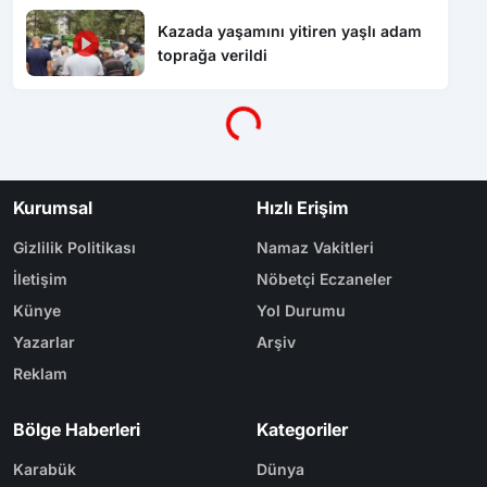
Samsun’da 1 ton 160 litre kaçak etil
alkol ele geçirildi
Buğday yüklü traktör devrildi,
sürücü yaralandı
HAYAT 112 ACİL MOBİL UYGULAMASI
KAMU SPOTU YAYINDA
Kazada yaşamını yitiren yaşlı adam
toprağa verildi
Yükleniyor...
Kurumsal
Hızlı Erişim
Gizlilik Politikası
Namaz Vakitleri