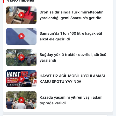
Özçelik-İş Sendikası’ndan “Algı
Operasyonu” tepkisi
Safranbolu’da “Hoş Geldin Bebek”
mutluluğu
1010 No’lu Cadde yenilendi, sıra
diğer projelerde
CEPTE ENFLASYON BAŞKA, TÜİK’TE
BAŞKA!
Gördük İşittik Söylüyoruz 3 Ağustos
2026
Son Dakika