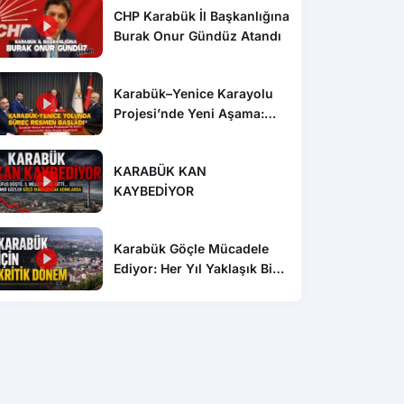
CHP Karabük İl Başkanlığına
Burak Onur Gündüz Atandı
Karabük–Yenice Karayolu
Projesi’nde Yeni Aşama:
Etüt ve Proje İhalesi
Yayımlandı
KARABÜK KAN
KAYBEDİYOR
Karabük Göçle Mücadele
Ediyor: Her Yıl Yaklaşık Bin
500 Kişi Kentten Ayrılıyor