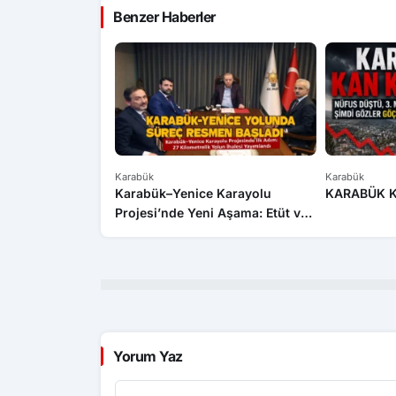
Benzer Haberler
Karabük
Karabük
Karabük–Yenice Karayolu
KARABÜK 
Projesi’nde Yeni Aşama: Etüt ve
Proje İhalesi Yayımlandı
Yorum Yaz