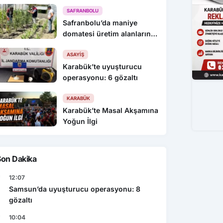
KEYİFLİYİZ !
SAFRANBOLU
Safranbolu’da maniye
domatesi üretim alanlarında
denetim yapıldı
ASAYIŞ
Karabük’te uyuşturucu
operasyonu: 6 gözaltı
KARABÜK
Karabük’te Masal Akşamına
Yoğun İlgi
Son Dakika
12:07
Samsun’da uyuşturucu operasyonu: 8
gözaltı
10:04