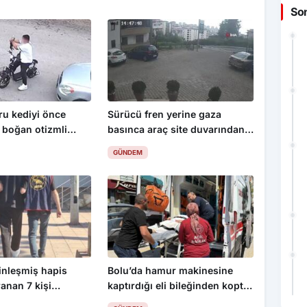
So
ru kediyi önce
Sürücü fren yerine gaza
 boğan otizmli
basınca araç site duvarından
st bırakıldı
aşağı uçtu: 1’i çocuk 3 yaralı
GÜNDEM
inleşmiş hapis
Bolu’da hamur makinesine
ranan 7 kişi
kaptırdığı eli bileğinden koptu:
İşçiler fenalık geçirdi