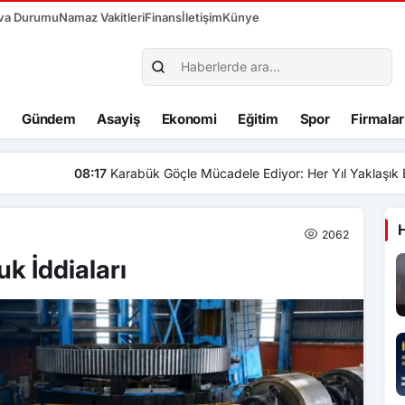
va Durumu
Namaz Vakitleri
Finans
İletişim
Künye
Gündem
Asayiş
Ekonomi
Eğitim
Spor
Firmalar
e Ediyor: Her Yıl Yaklaşık Bin 500 Kişi Kentten Ayrılıyor
2062
 İddiaları