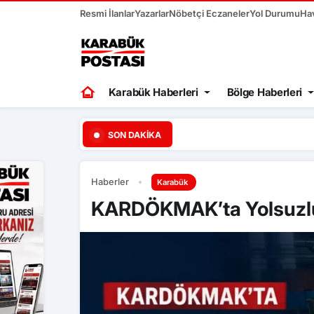
Resmi İlanlar
Yazarlar
Nöbetçi Eczaneler
Yol Durumu
Ha
Karabük Haberleri
Bölge Haberleri
08:17
Karabük Göçle Mücadel
SON DAKIKA
Haberler
Karabük
KARDÖKMAK’ta Yolsuzluk