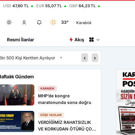
USD
47,60 TL
EUR
55,07 TL
GBP
64,23 TL
33°
Karabük
Resmi İlanlar
Akış
04:07
Çorum’da geceyi aydı
Haftalık Gündem
KARABÜK
MHP’de kongre
maratonunda sona doğru
KÖŞE YAZILARI
VERDİĞİMİZ RAHATSIZLIK
VE KORKUDAN ÖTÜRÜ ÇOK