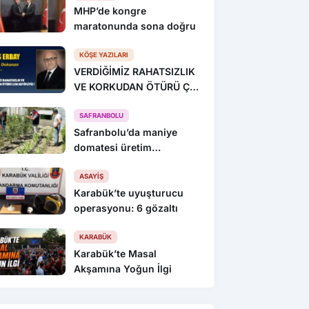
MHP’de kongre
maratonunda sona doğru
KÖŞE YAZILARI
VERDİĞİMİZ RAHATSIZLIK
VE KORKUDAN ÖTÜRÜ ÇOK
KEYİFLİYİZ !
SAFRANBOLU
Safranbolu’da maniye
domatesi üretim
alanlarında denetim yapıldı
ASAYIŞ
Karabük’te uyuşturucu
operasyonu: 6 gözaltı
KARABÜK
Karabük’te Masal
Akşamına Yoğun İlgi