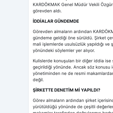
KARDÖKMAK Genel Müdür Vekili Özgür A
görevden aldı.
İDDİALAR GÜNDEMDE
Görevden almaların ardından KARDÖKMAK’
gündeme geldiği öne sürüldü. Şirket çe
mali işlemlerde usulsüzlük yapıldığı ve ş
yönündeki söylemler yer alıyor.
Kulislerde konuşulan bir diğer iddia ise
geçirildiği yönünde. Ancak söz konusu idd
yönetiminden ne de resmi makamlardan 
değil.
ŞİRKETTE DENETİM Mİ YAPILDI?
Görev almaların ardından şirket içerisi
yürütüldüğü yönünde de çeşitli değerle
makamlar tarafından doğrulanmış herhan