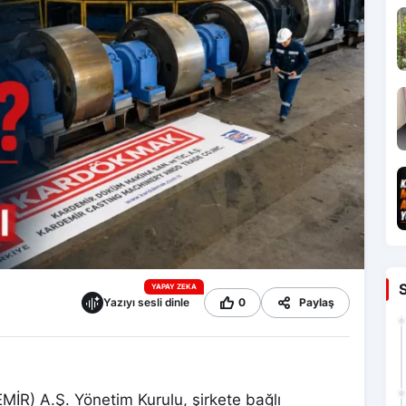
YAPAY ZEKA
Yazıyı sesli dinle
0
Paylaş
MİR) A.Ş. Yönetim Kurulu, şirkete bağlı