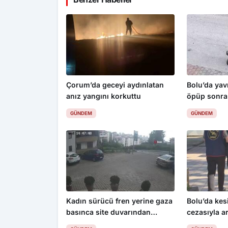
Çorum’da geceyi aydınlatan
Bolu’da yav
anız yangını korkuttu
öpüp sonra
çocuk serbe
GÜNDEM
GÜNDEM
Kadın sürücü fren yerine gaza
Bolu’da kes
basınca site duvarından
cezasıyla a
aşağıya böyle uçtu: 1’i çocuk 3
yakalandı