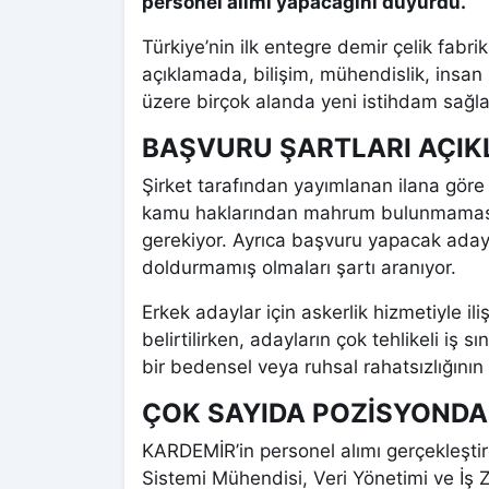
personel alımı yapacağını duyurdu.
Türkiye’nin ilk entegre demir çelik fabr
açıklamada, bilişim, mühendislik, insan 
üzere birçok alanda yeni istihdam sağlan
BAŞVURU ŞARTLARI AÇIK
Şirket tarafından yayımlanan ilana göre
kamu haklarından mahrum bulunmaması 
gerekiyor. Ayrıca başvuru yapacak adayla
doldurmamış olmaları şartı aranıyor.
Erkek adaylar için askerlik hizmetiyle i
belirtilirken, adayların çok tehlikeli iş
bir bedensel veya ruhsal rahatsızlığının
ÇOK SAYIDA POZİSYONDA
KARDEMİR’in personel alımı gerçekleşti
Sistemi Mühendisi, Veri Yönetimi ve İş 