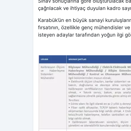
Sınav sonuçlarına göre oluşturulacak b
çağrılacak ve ihtiyaç duyulan kadro say
Karabük’ün en büyük sanayi kuruluşların
fırsatının, özellikle genç mühendisler v
isteyen adaylar tarafından yoğun ilgi gö