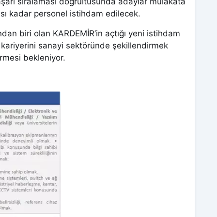
aşarı sıralaması doğrultusunda adaylar mülakata
ısı kadar personel istihdam edilecek.
dan biri olan KARDEMİR’in açtığı yeni istihdam
e kariyerini sanayi sektöründe şekillendirmek
rmesi bekleniyor.