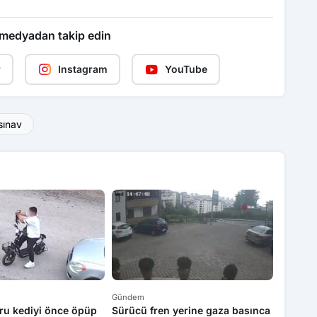
 medyadan takip edin
r
Instagram
YouTube
sınav
Gündem
Gündem
ru kediyi önce öpüp
Sürücü fren yerine gaza basınca
Kadın s