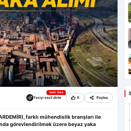
YAPAY ZEKA
Yazıyı sesli dinle
0
Paylaş
ARDEMİR), farklı mühendislik branşları ile
nda görevlendirilmek üzere beyaz yaka