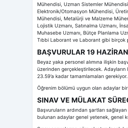
Mühendisi, Uzman Sistemler Mühendisi,
Elektronik/Otomasyon Mühendisi, Üret
Mühendisi, Metalürji ve Malzeme Mühen
Lojistik Uzmanı, Satınalma Uzmanı, İn
Muhasebe Uzmanı, Bütçe Planlama Uzma
Tıbbi Laborant ve Laborant gibi birçok
BAŞVURULAR 19 HAZİRAN
Beyaz yaka personel alımına ilişkin başv
üzerinden gerçekleştirilecek. Adayları
23.59’a kadar tamamlamaları gerekiyor.
Öğrenim bölümü uygun olan adaylar bir
SINAV VE MÜLAKAT SÜR
Başvuruların ardından şartları sağlayan
bulunan adaylar genel yetenek, genel kül