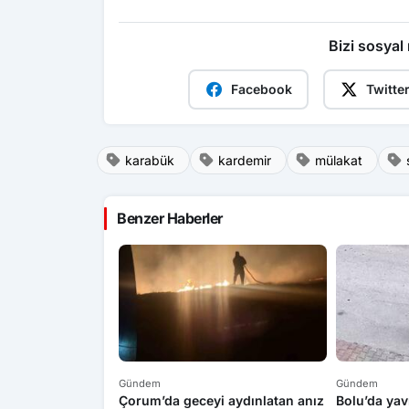
Bizi sosyal
Facebook
Twitte
karabük
kardemir
mülakat
Benzer Haberler
Gündem
Gündem
Mücadele Ediyor:
Çorum’da geceyi aydınlatan anız
Bolu’da yav