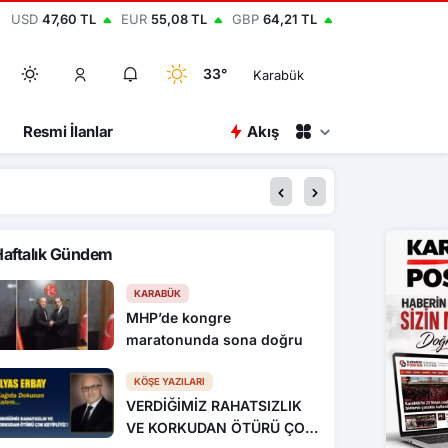
USD
47,60 TL
EUR
55,08 TL
GBP
64,21 TL
33°
Karabük
Resmi İlanlar
Akış
20:37
Sürücü fren yerine ga
Haftalık Gündem
KARABÜK
MHP’de kongre
maratonunda sona doğru
KÖŞE YAZILARI
VERDİĞİMİZ RAHATSIZLIK
VE KORKUDAN ÖTÜRÜ ÇOK