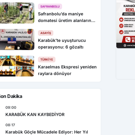
KEYİFLİYİZ !
SAFRANBOLU
Safranbolu’da maniye
domatesi üretim alanlarında
denetim yapıldı
ASAYIŞ
Karabük’te uyuşturucu
operasyonu: 6 gözaltı
TÜRKIYE
Karaelmas Ekspresi yeniden
raylara dönüyor
Son Dakika
09:00
KARABÜK KAN KAYBEDİYOR
08:17
Karabük Göçle Mücadele Ediyor: Her Yıl