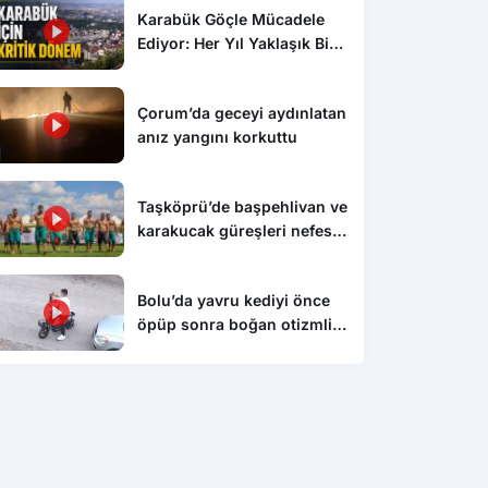
Karabük Göçle Mücadele
Ediyor: Her Yıl Yaklaşık Bin
500 Kişi Kentten Ayrılıyor
Çorum’da geceyi aydınlatan
anız yangını korkuttu
Taşköprü’de başpehlivan ve
karakucak güreşleri nefes
kesti
Bolu’da yavru kediyi önce
öpüp sonra boğan otizmli
çocuk serbest bırakıldı