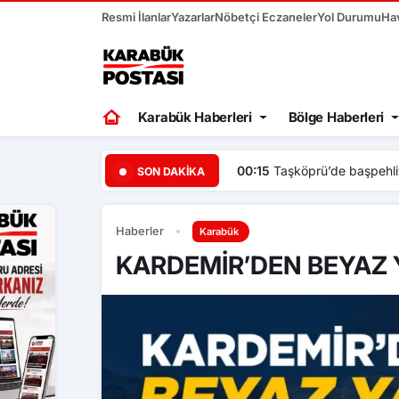
Resmi İlanlar
Yazarlar
Nöbetçi Eczaneler
Yol Durumu
Ha
Karabük Haberleri
Bölge Haberleri
20:45
Bolu’da yavru kediyi
SON DAKIKA
Haberler
Karabük
KARDEMİR’DEN BEYAZ 