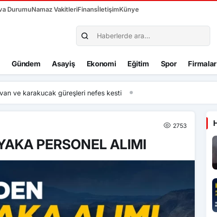
va Durumu
Namaz Vakitleri
Finans
İletişim
Künye
Gündem
Asayiş
Ekonomi
Eğitim
Spor
Firmalar
 önce öpüp sonra boğan otizmli çocuk serbest bırakıldı
2753
YAKA PERSONEL ALIMI