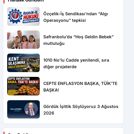
Safranbolu’da “Hoş Geldin Bebek”
mutluluğu
1010 No’lu Cadde yenilendi, sıra
diğer projelerde
CEPTE ENFLASYON BAŞKA, TÜİK’TE
BAŞKA!
Gördük İşittik Söylüyoruz 3 Ağustos
2026
Son Dakika
20:00
Dron saldırısına uğrayan geminin içi
görüntülendi: Hasarın boyutu ortaya çıktı