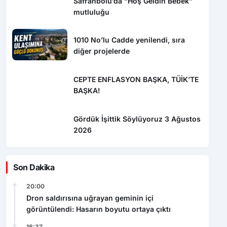
diğer projelerde
CEPTE ENFLASYON BAŞKA, TÜİK’TE
BAŞKA!
Gördük İşittik Söylüyoruz 3 Ağustos
2026
Son Dakika
20:00
Dron saldırısına uğrayan geminin içi
görüntülendi: Hasarın boyutu ortaya çıktı
16:37
Dron saldırısında Türk mürettebatın yaralandığı
gemi Samsun’a getirildi
16:15