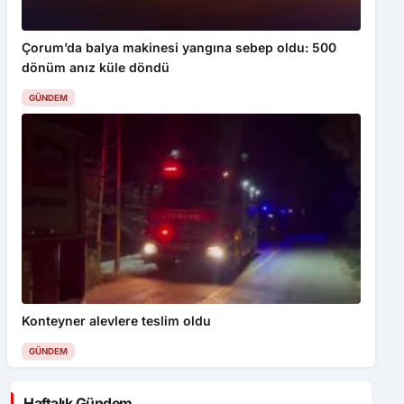
GÜNDEM
Konteyner alevlere teslim oldu
GÜNDEM
Haftalık Gündem
Özçelik-İş Sendikası’ndan “Algı
Operasyonu” tepkisi