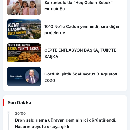
projelerde
CEPTE ENFLASYON BAŞKA, TÜİK’TE
BAŞKA!
Gördük İşittik Söylüyoruz 3 Ağustos
2026
Son Dakika
20:00
Dron saldırısına uğrayan geminin içi görüntülendi:
Hasarın boyutu ortaya çıktı
16:37
Dron saldırısında Türk mürettebatın yaralandığı gemi
Samsun’a getirildi