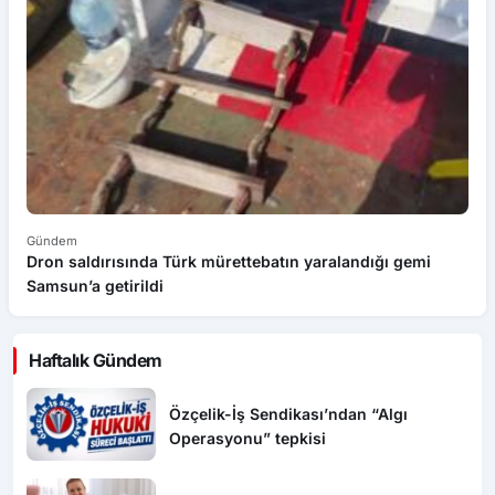
Gündem
G
Dron saldırısında Türk mürettebatın yaralandığı gemi
Sa
Samsun’a getirildi
Haftalık Gündem
Özçelik-İş Sendikası’ndan “Algı
Operasyonu” tepkisi
Safranbolu’da “Hoş Geldin Bebek”
mutluluğu
1010 No’lu Cadde yenilendi, sıra diğer