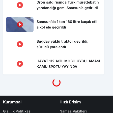
alkol ele geçirildi
Buğday yüklü traktör devrildi,
sürücü yaralandı
HAYAT 112 ACİL MOBİL UYGULAMASI
Yükleniyor...
KAMU SPOTU YAYINDA
Kurumsal
Hızlı Erişim
Gizlilik Politikası
Namaz Vakitleri
İletişim
Nöbetçi Eczaneler
Künye
Yol Durumu
Yazarlar
Arşiv