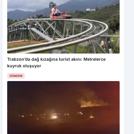
Trabzon’da dağ kızağına turist akını: Metrelerce
kuyruk oluşuyor
GÜNDEM
Çorum’da balya makinesi yangına sebep oldu: 500
dönüm anız küle döndü