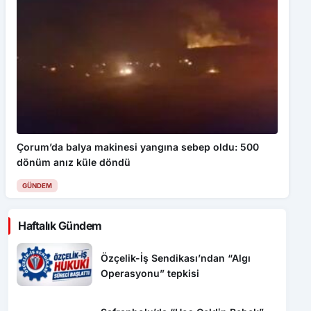
Çorum’da balya makinesi yangına sebep oldu: 500
dönüm anız küle döndü
GÜNDEM
Haftalık Gündem
Özçelik-İş Sendikası’ndan “Algı
Operasyonu” tepkisi
Safranbolu’da “Hoş Geldin Bebek”
mutluluğu
1010 No’lu Cadde yenilendi, sıra