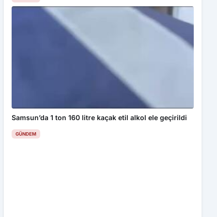
Samsun’da 1 ton 160 litre kaçak etil alkol ele geçirildi
GÜNDEM
Bu web sitesinde en iyi deneyimi yaşamanızı sağlamak için
çerezler kullanılmaktadır. Detaylar için
Gizlilik Politikamız
ı
inceleyebilirsiniz.
Kabul Et
KARABÜK’ÜN YILLARDIR BEKLEYEN TALEPLERİ GÜNDEMDE
Buğday yüklü traktör devrildi, sürücü yaralandı