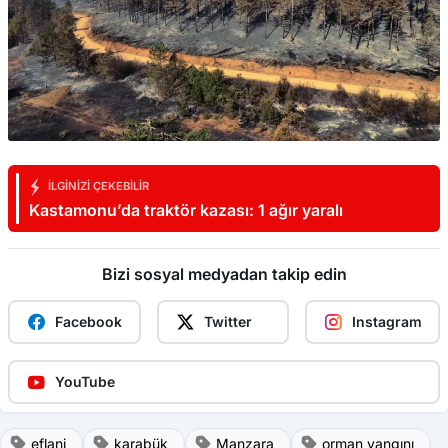
İLGINIZI ÇEKEBILIR
Kastamonu’da traktör kazası: 1 ağır yaralı
Bizi sosyal medyadan takip edin
Facebook
Twitter
Instagram
YouTube
eflani
karabük
Manzara
orman yangını