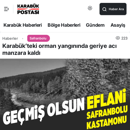
Haber Ara
Karabük Haberleri
Bölge Haberleri
Gündem
Asayiş
223
Haberler
Safranbolu
Karabük’teki orman yangınında geriye acı
manzara kaldı