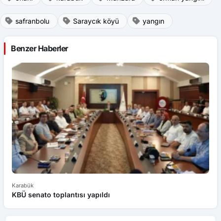
safranbolu
Saraycık köyü
yangın
Benzer Haberler
Karabük
Ka
KBÜ senato toplantısı yapıldı
KT