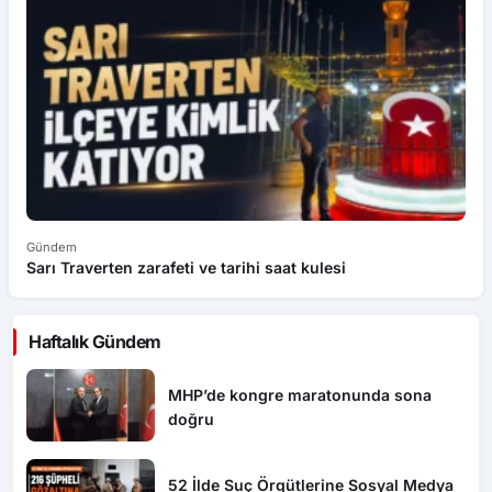
Gündem
G
Sarı Traverten zarafeti ve tarihi saat kulesi
K
Haftalık Gündem
MHP’de kongre maratonunda sona
doğru
52 İlde Suç Örgütlerine Sosyal Medya