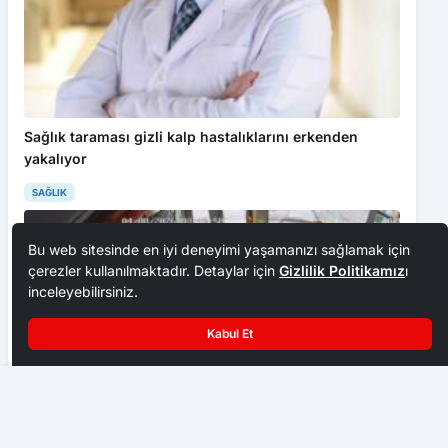
Sağlık taraması gizli kalp hastalıklarını erkenden
yakalıyor
SAĞLIK
Bu web sitesinde en iyi deneyimi yaşamanızı sağlamak için
çerezler kullanılmaktadır. Detaylar için
Gizlilik Politikamız
ı
inceleyebilirsiniz.
Kabul Et
Karabük’te uyuşturucu operasyonu
Belediye otobüsünde fenalaşan yolcuyu müdahale