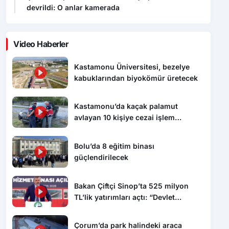
devrildi: O anlar kamerada
Video Haberler
Kastamonu Üniversitesi, bezelye
kabuklarından biyokömür üretecek
Kastamonu’da kaçak palamut
avlayan 10 kişiye cezai işlem
uygulandı
Bolu’da 8 eğitim binası
güçlendirilecek
Bakan Çiftçi Sinop’ta 525 milyon
TL’lik yatırımları açtı: “Devlet
vatandaşına daha hızlı ulaşacak”
Çorum’da park halindeki araca