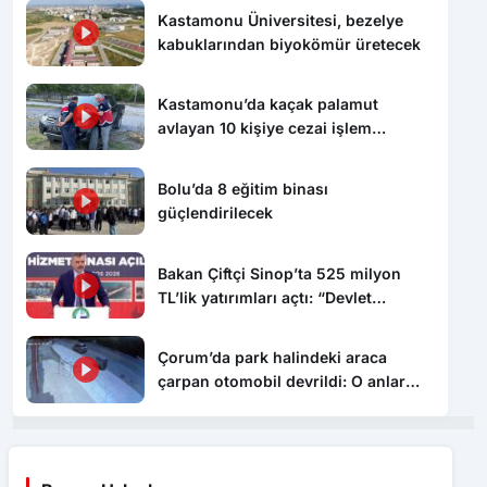
Kastamonu Üniversitesi, bezelye
kabuklarından biyokömür üretecek
Kastamonu’da kaçak palamut
avlayan 10 kişiye cezai işlem
uygulandı
Bolu’da 8 eğitim binası
güçlendirilecek
Bakan Çiftçi Sinop’ta 525 milyon
TL’lik yatırımları açtı: “Devlet
vatandaşına daha hızlı ulaşacak”
Çorum’da park halindeki araca
çarpan otomobil devrildi: O anlar
kamerada