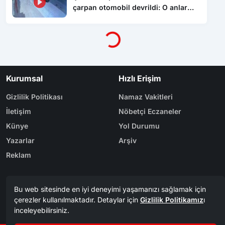
çarpan otomobil devrildi: O anlar
kamerada
Yükleniyor...
Kurumsal
Hızlı Erişim
Gizlilik Politikası
Namaz Vakitleri
İletişim
Nöbetçi Eczaneler
Künye
Yol Durumu
Yazarlar
Arşiv
Reklam
Bölge Haberleri
Kategoriler
Karabük
Dünya
Safranbolu
Eğitim