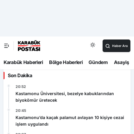
Operasyonu” tepkisi
Safranbolu’da “Hoş Geldin Bebek”
mutluluğu
1010 No’lu Cadde yenilendi, sıra diğer
projelerde
Son Dakika
20:52
Kastamonu Üniversitesi, bezelye kabuklarından
biyokömür üretecek
20:45
Kastamonu’da kaçak palamut avlayan 10 kişiye cezai
işlem uygulandı