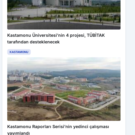
Kastamonu Üniversitesi’nin 4 projesi, TÜBİTAK
tarafından desteklenecek
KASTAMONU
Bu web sitesinde en iyi deneyimi yaşamanızı sağlamak için
çerezler kullanılmaktadır. Detaylar için
Gizlilik Politikamız
ı
inceleyebilirsiniz.
Kabul Et
Karabük’te ormancılık yatırımları ve çalışmaları incelendi
Kastamonu Raporları Serisi’nin yedinci çalışması
yayımlandı