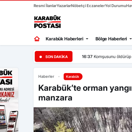
Resmi İlanlar
Yazarlar
Nöbetçi Eczaneler
Yol Durumu
Ha
Karabük Haberleri
Bölge Haberleri
16:37
Komşusunu öldürüp evi
SON DAKIKA
Haberler
Karabük
Karabük’te orman yangı
manzara