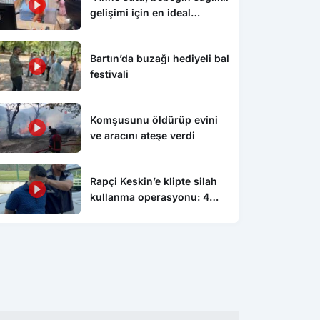
gelişimi için en ideal
besindir”
Bartın’da buzağı hediyeli bal
festivali
Komşusunu öldürüp evini
ve aracını ateşe verdi
Rapçi Keskin’e klipte silah
kullanma operasyonu: 4
gözaltı
Karabük
Kar
sitesinde denetim ve
İUP personeline mesleki gelişim
MSB
ndirme çalışması
eğitimi
açı