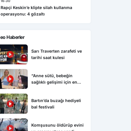
16:30
Rapçi Keskin’e klipte silah kullanma
operasyonu: 4 gözaltı
eo Haberler
Sarı Traverten zarafeti ve
tarihi saat kulesi
“Anne sütü, bebeğin
sağlıklı gelişimi için en
ideal besindir”
Bartın’da buzağı hediyeli
bal festivali
Komşusunu öldürüp evini