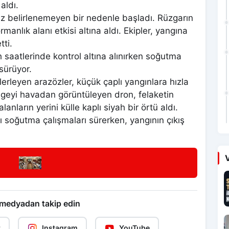
aldı.
üz belirlenemeyen bir nedenle başladı. Rüzgarın
ormanlık alanı etkisi altına aldı. Ekipler, yangına
ti.
aatlerinde kontrol altına alınırken soğutma
sürüyor.
ilerleyen arazözler, küçük çaplı yangınlara hızla
geyi havadan görüntüleyen dron, felaketin
nların yerini külle kaplı siyah bir örtü aldı.
 soğutma çalışmaları sürerken, yangının çıkış
V
 medyadan takip edin
r
Instagram
YouTube