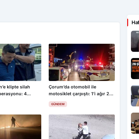
Ha
’e klipte silah
Çorum’da otomobil ile
perasyonu: 4
motosiklet çarpıştı: 1’i ağır 2
yaralı
GÜNDEM