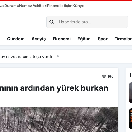
va Durumu
Namaz Vakitleri
Finans
İletişim
Künye
Gündem
Asayiş
Ekonomi
Eğitim
Spor
Firmalar
ni ve aracını ateşe verdi
160
nının ardından yürek burkan