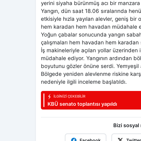
yerini siyaha bürünmüş acı bir manzara 
Yangın, dün saat 18.06 sıralarında hen
etkisiyle hızla yayılan alevler, geniş bir 
hem karadan hem havadan müdahale et
Yoğun çabalar sonucunda yangın sabah s
çalışmaları hem havadan hem karadan 
İş makineleriyle açılan yollar üzerinden 
müdahale ediyor. Yangının ardından böl
boyutunu gözler önüne serdi. Yemyeşil ala
Bölgede yeniden alevlenme riskine karşı
nedeniyle ilgili inceleme başlatıldı.
İLGINIZI ÇEKEBILIR
KBÜ senato toplantısı yapıldı
Bizi sosyal
Facebook
Twitte