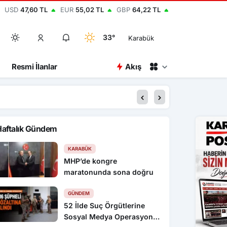
USD
47,60 TL
EUR
55,02 TL
GBP
64,22 TL
33°
Karabük
Resmi İlanlar
Akış
16:30
Rapçi Keskin’e klipte
Haftalık Gündem
KARABÜK
MHP’de kongre
maratonunda sona doğru
GÜNDEM
52 İlde Suç Örgütlerine
Sosyal Medya Operasyonu: