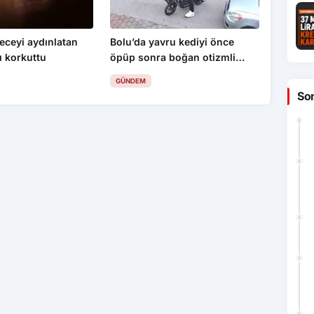
eceyi aydınlatan
Bolu’da yavru kediyi önce
ı korkuttu
öpüp sonra boğan otizmli
çocuk serbest bırakıldı
GÜNDEM
So