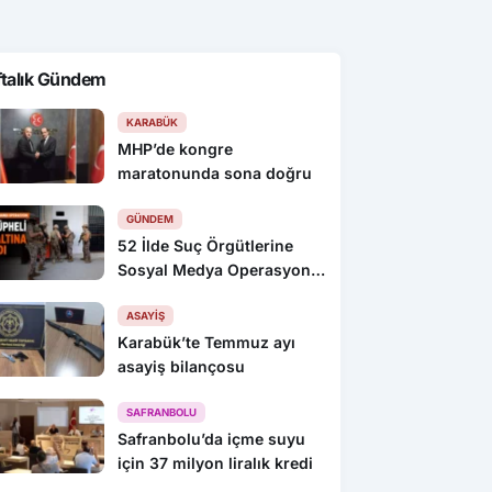
ftalık Gündem
KARABÜK
MHP’de kongre
maratonunda sona doğru
GÜNDEM
52 İlde Suç Örgütlerine
Sosyal Medya Operasyonu:
216 Gözaltı
ASAYIŞ
Karabük’te Temmuz ayı
asayiş bilançosu
SAFRANBOLU
Safranbolu’da içme suyu
için 37 milyon liralık kredi