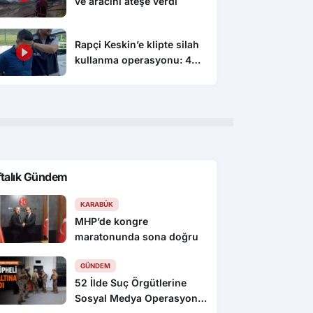
ve aracını ateşe verdi
Rapçi Keskin’e klipte silah
kullanma operasyonu: 4
gözaltı
ftalık Gündem
KARABÜK
MHP’de kongre
maratonunda sona doğru
GÜNDEM
52 İlde Suç Örgütlerine
Sosyal Medya Operasyonu: