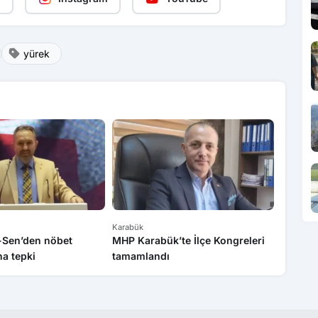
yürek
Karabük
Karabük
k-Sen’den nöbet
MHP Karabük’te İlçe Kongreleri
Sanayi 
a tepki
tamamlandı
bilgile