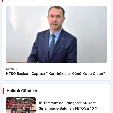
Karabük
Ka
KTSO Başkanı Çapraz: ” Karabüklüler Günü Kutlu Olsun”
Oğ
Haftalık Gündem
15 Temmuz’da Erdoğan’a Suikast
Girişiminde Bulunan FETÖ’cü 10 Yıl