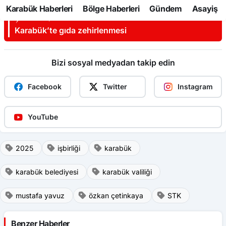
İLGINIZI ÇEKEBILIR
Karabük’te gıda zehirlenmesi
Bizi sosyal medyadan takip edin
Facebook
Twitter
Instagram
YouTube
2025
işbirliği
karabük
karabük belediyesi
karabük valiliği
mustafa yavuz
özkan çetinkaya
STK
Benzer Haberler