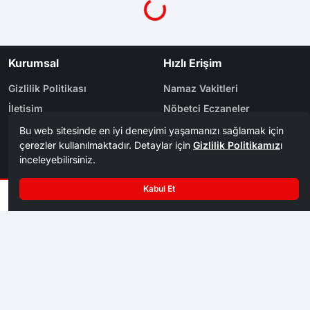
Kurumsal
Hızlı Erişim
Gizlilik Politikası
Namaz Vakitleri
İletişim
Nöbetçi Eczaneler
Künye
Yol Durumu
Yazarlar
Arşiv
Reklam
Bölge Haberleri
Kategoriler
Karabük
Dünya
Safranbolu
Eğitim
Kastamonu
Ekonomi
Bolu
Gündem
Zonguldak
Spor