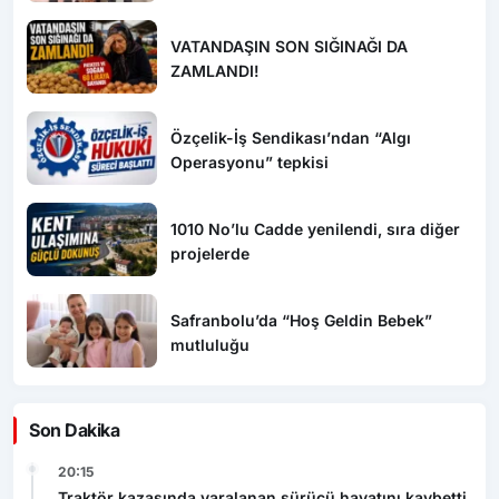
Sonra Yakalandı!
VATANDAŞIN SON SIĞINAĞI DA
ZAMLANDI!
Özçelik-İş Sendikası’ndan “Algı
Operasyonu” tepkisi
1010 No’lu Cadde yenilendi, sıra diğer
projelerde
Safranbolu’da “Hoş Geldin Bebek”
mutluluğu
Son Dakika
20:15
Traktör kazasında yaralanan sürücü hayatını kaybetti