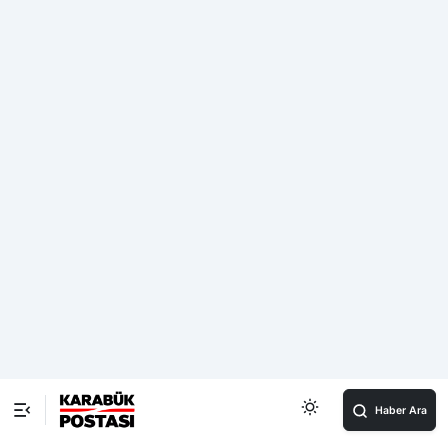
katkısına ihtiyacımız var. Sizlere ve tüm paydaşlara
güveniyor, öneri ve projelerinizi bekliyoruz” i
fadelerini
kullandı.
Vali Mustafa Yavuz, toplantıya katılan tüm kurum ve
kuruluşlara teşekkür ederek, Nisan ayına kadar projelerin
hazırlanması gerektiğini belirtti ve katılımcılara başarılar
diledi.
Karabük Valisi Mustafa Yavuz’un ardından paydaşlar
tarafından çeşitli proje sunumları gerçekleştirildi.
Toplantının sonunda, projelerin hayata geçirilmesi için iş
birliği ve koordinasyon içinde hareket edilmesi gerektiği
vurgulandı. Öte yandan Karabük’ün gelişimine katkı
sağlayacak projelerle ilgili değerlendirme sürecinin
devam edeceği bildirildi.
Haber videosu için
TIKLAYINIZ!