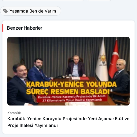
Yaşamda Ben de Varım
Benzer Haberler
Karabük
Ka
Karabük–Yenice Karayolu Projesi’nde Yeni Aşama: Etüt ve
K
Proje İhalesi Yayımlandı