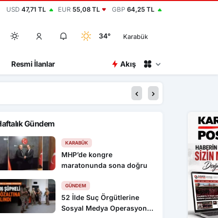
USD
47,71 TL
EUR
55,08 TL
GBP
64,25 TL
34°
Karabük
Resmi İlanlar
Akış
00:15
2 bin yıllık antik ke
Haftalık Gündem
KARABÜK
MHP’de kongre
maratonunda sona doğru
GÜNDEM
52 İlde Suç Örgütlerine
Sosyal Medya Operasyonu: