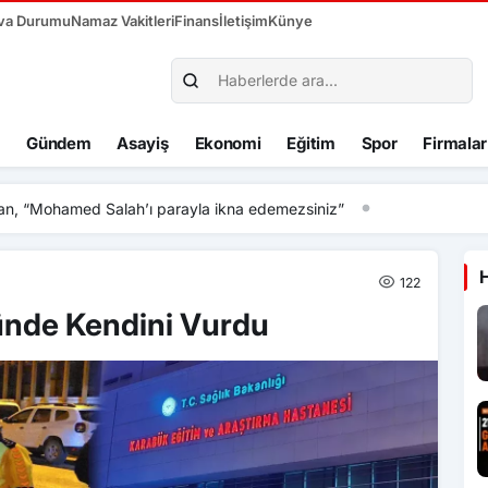
va Durumu
Namaz Vakitleri
Finans
İletişim
Künye
Gündem
Asayiş
Ekonomi
Eğitim
Spor
Firmalar
hamed Salah’ı parayla ikna edemezsiniz”
122
ünde Kendini Vurdu