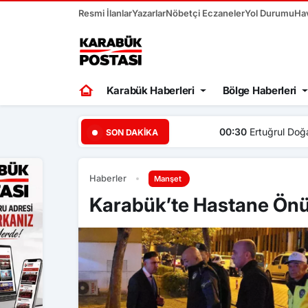
Resmi İlanlar
Yazarlar
Nöbetçi Eczaneler
Yol Durumu
Ha
Karabük Haberleri
Bölge Haberleri
00:30
Ertuğrul Doğan, “Mo
SON DAKIKA
Haberler
Manşet
Karabük’te Hastane Ön