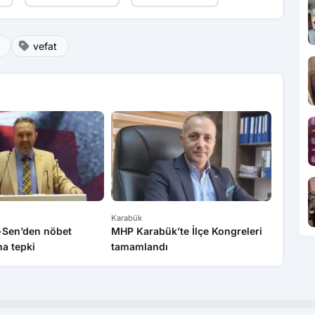
vefat
Karabük
Karabük
k-Sen’den nöbet
MHP Karabük’te İlçe Kongreleri
Sanayi 
a tepki
tamamlandı
bilgile