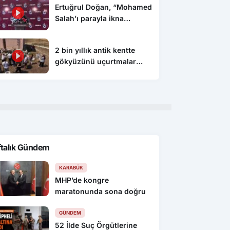
Ertuğrul Doğan, “Mohamed
Salah’ı parayla ikna
edemezsiniz”
2 bin yıllık antik kentte
gökyüzünü uçurtmalar
süsledi
ftalık Gündem
KARABÜK
MHP’de kongre
maratonunda sona doğru
GÜNDEM
52 İlde Suç Örgütlerine