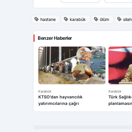
hastane
karabük
ölüm
silah
Benzer Haberler
Karabük
Karabük
KTSO’dan hayvancılık
Türk Sağlı
yatırımcılarına çağrı
planlamasın