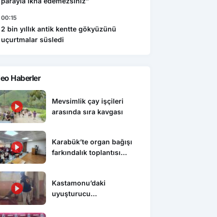
parayla ikna edemezsiniz”
00:15
2 bin yıllık antik kentte gökyüzünü
uçurtmalar süsledi
eo Haberler
Mevsimlik çay işçileri
arasında sıra kavgası
Karabük’te organ bağışı
farkındalık toplantısı
düzenlendi
Kastamonu’daki
uyuşturucu
operasyonunda 5 şüpheli
tutuklandı