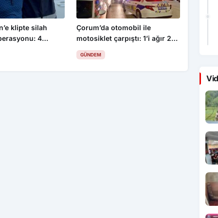
’e klipte silah
Çorum’da otomobil ile
perasyonu: 4
motosiklet çarpıştı: 1’i ağır 2
yaralı
GÜNDEM
Vid