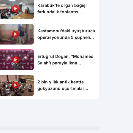
Karabük’te organ bağışı
farkındalık toplantısı
düzenlendi
Kastamonu’daki uyuşturucu
operasyonunda 5 şüpheli
tutuklandı
Ertuğrul Doğan, “Mohamed
Salah’ı parayla ikna
edemezsiniz”
2 bin yıllık antik kentte
gökyüzünü uçurtmalar
Karabük
Kar
süsledi
sitesinde denetim ve
İUP personeline mesleki gelişim
MSB
ndirme çalışması
eğitimi
açı