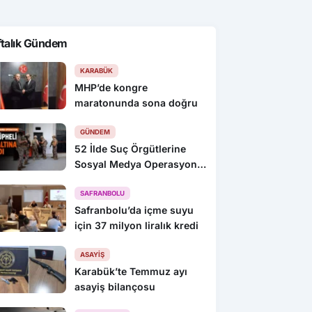
ftalık Gündem
KARABÜK
MHP’de kongre
maratonunda sona doğru
GÜNDEM
52 İlde Suç Örgütlerine
Sosyal Medya Operasyonu:
216 Gözaltı
SAFRANBOLU
Safranbolu’da içme suyu
için 37 milyon liralık kredi
ASAYIŞ
Karabük’te Temmuz ayı
asayiş bilançosu