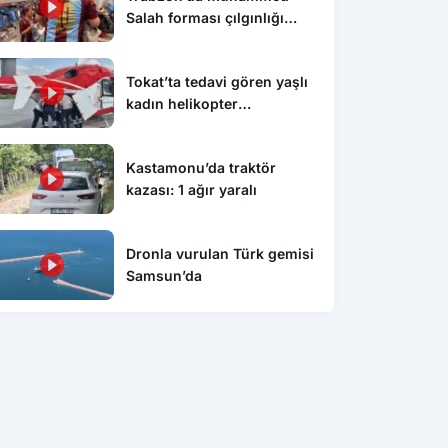
Salah forması çılgınlığı
devam ediyor
Tokat’ta tedavi gören yaşlı
kadın helikopter
ambulansla Konya’ya sevk
edildi
Kastamonu’da traktör
kazası: 1 ağır yaralı
Dronla vurulan Türk gemisi
Samsun’da