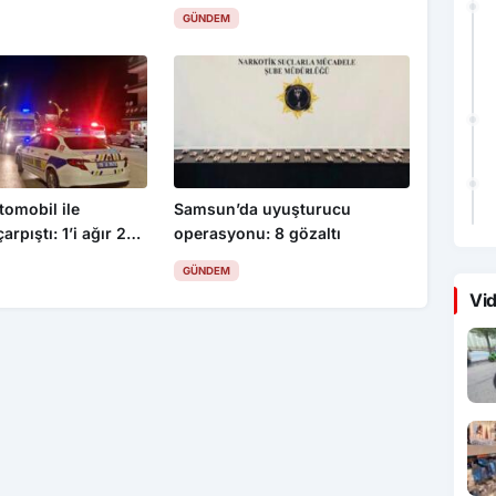
GÜNDEM
omobil ile
Samsun’da uyuşturucu
arpıştı: 1’i ağır 2
operasyonu: 8 gözaltı
GÜNDEM
Vid