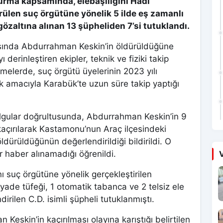
urma kapsamında, elebaşılığını Hadi
rülen suç örgütüne yönelik 5 ilde eş zamanlı
zaltına alınan 13 şüpheliden 7’si tutuklandı.
basında Abdurrahman Keskin’in öldürüldüğüne
derinleştiren ekipler, teknik ve fiziki takip
emelerde, suç örgütü üyelerinin 2023 yılı
ek amacıyla Karabük’te uzun süre takip yaptığı
gular doğrultusunda, Abdurrahman Keskin’in 9
açırılarak Kastamonu’nun Araç ilçesindeki
dürüldüğünün değerlendirildiği bildirildi. O
r haber alınamadığı öğrenildi.
V
 suç örgütüne yönelik gerçekleştirilen
ade tüfeği, 1 otomatik tabanca ve 2 telsiz ele
irilen C.D. isimli şüpheli tutuklanmıştı.
skin’in kaçırılması olayına karıştığı belirtilen