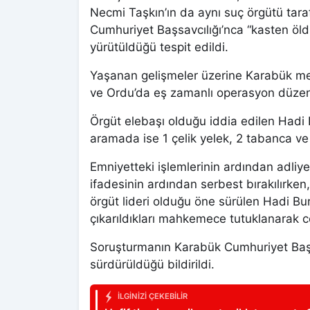
Necmi Taşkın’ın da aynı suç örgütü tarafı
Cumhuriyet Başsavcılığı’nca “kasten öl
yürütüldüğü tespit edildi.
Yaşanan gelişmeler üzerine Karabük mer
ve Ordu’da eş zamanlı operasyon düzenle
Örgüt elebaşı olduğu iddia edilen Hadi 
aramada ise 1 çelik yelek, 2 tabanca ve 
Emniyetteki işlemlerinin ardından adliye
ifadesinin ardından serbest bırakılırken, 5
örgüt lideri olduğu öne sürülen Hadi Bu
çıkarıldıkları mahkemece tutuklanarak c
Soruşturmanın Karabük Cumhuriyet Başs
sürdürüldüğü bildirildi.
İLGINIZI ÇEKEBILIR