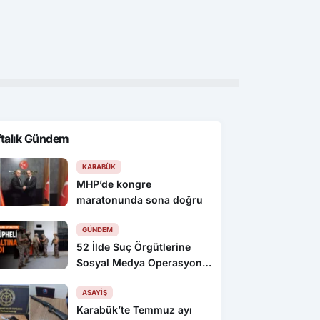
eskin’e klipte silah
KBÜ senato toplantısı yapıldı
KTS
a operasyonu: 4 gözaltı
yat
ftalık Gündem
KARABÜK
MHP’de kongre
maratonunda sona doğru
GÜNDEM
52 İlde Suç Örgütlerine
Sosyal Medya Operasyonu:
216 Gözaltı
ASAYIŞ
Karabük’te Temmuz ayı