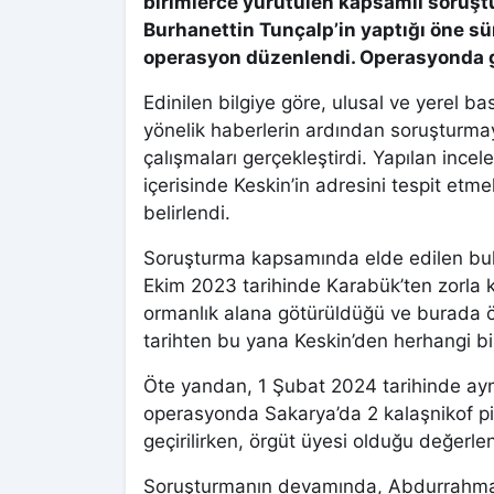
birimlerce yürütülen kapsamlı soruşt
Burhanettin Tunçalp’in yaptığı öne sü
operasyon düzenlendi. Operasyonda gö
Edinilen bilgiye göre, ulusal ve yerel 
yönelik haberlerin ardından soruşturmayı 
çalışmaları gerçekleştirdi. Yapılan incel
içerisinde Keskin’in adresini tespit etm
belirlendi.
Soruşturma kapsamında elde edilen bul
Ekim 2023 tarihinde Karabük’ten zorla k
ormanlık alana götürüldüğü ve burada öl
tarihten bu yana Keskin’den herhangi bi
Öte yandan, 1 Şubat 2024 tarihinde aynı
operasyonda Sakarya’da 2 kalaşnikof piy
geçirilirken, örgüt üyesi olduğu değerlend
Soruşturmanın devamında, Abdurrahman Ke