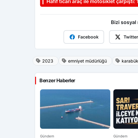
Hafif ticari araç ile motosiklet çarpıştı: 1
Bizi sosyal
Facebook
Twitte
2023
emniyet müdürlüğü
karabü
Benzer Haberler
Gündem
Gündem