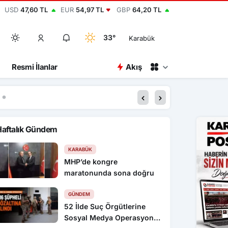
USD
47,60 TL
EUR
54,97 TL
GBP
64,20 TL
33°
Karabük
Resmi İlanlar
Akış
20:00
Dronla vurulan Türk
Haftalık Gündem
KARABÜK
MHP’de kongre
maratonunda sona doğru
GÜNDEM
52 İlde Suç Örgütlerine
Sosyal Medya Operasyonu: