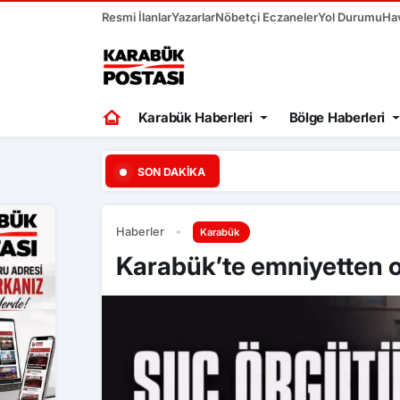
Resmi İlanlar
Yazarlar
Nöbetçi Eczaneler
Yol Durumu
Ha
Karabük Haberleri
Bölge Haberleri
20:07
Kastamonu’da traktör 
SON DAKIKA
Haberler
Karabük
Karabük’te emniyetten 