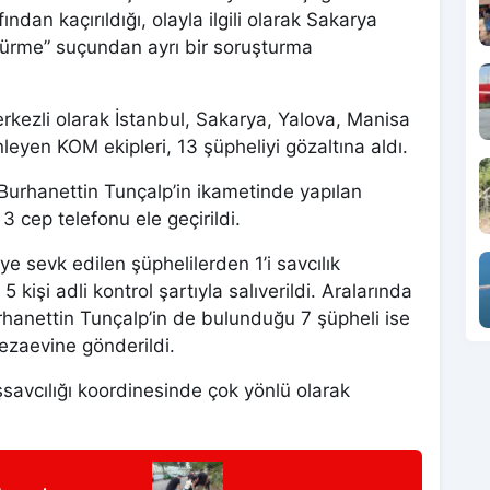
ndan kaçırıldığı, olayla ilgili olarak Sakarya
dürme” suçundan ayrı bir soruşturma
kezli olarak İstanbul, Sakarya, Yalova, Manisa
yen KOM ekipleri, 13 şüpheliyi gözaltına aldı.
Burhanettin Tunçalp’in ikametinde yapılan
3 cep telefonu ele geçirildi.
ye sevk edilen şüphelilerden 1’i savcılık
 kişi adli kontrol şartıyla salıverildi. Aralarında
rhanettin Tunçalp’in de bulunduğu 7 şüpheli ise
ezaevine gönderildi.
avcılığı koordinesinde çok yönlü olarak