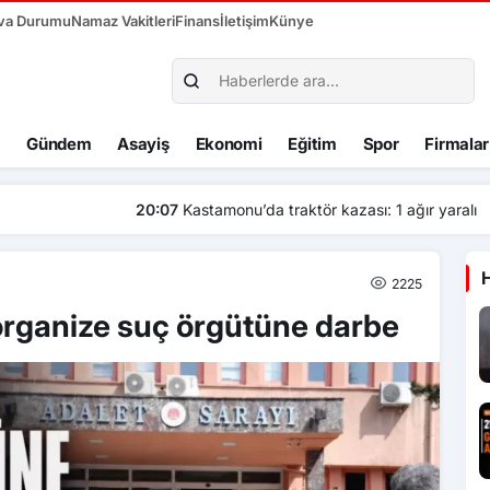
va Durumu
Namaz Vakitleri
Finans
İletişim
Künye
Gündem
Asayiş
Ekonomi
Eğitim
Spor
Firmalar
kazası: 1 ağır yaralı
2225
organize suç örgütüne darbe