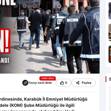
YAPAY ZEKA
Yazıyı sesli dinle
0
Paylaş
rdinesinde, Karabük İl Emniyet Müdürlüğü
dele (KOM) Şube Müdürlüğü ile ilgili