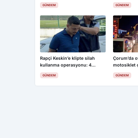
GÜNDEM
GÜNDEM
Rapçi Keskin’e klipte silah
Çorum’da ot
kullanma operasyonu: 4
motosiklet ç
gözaltı
yaralı
GÜNDEM
GÜNDEM