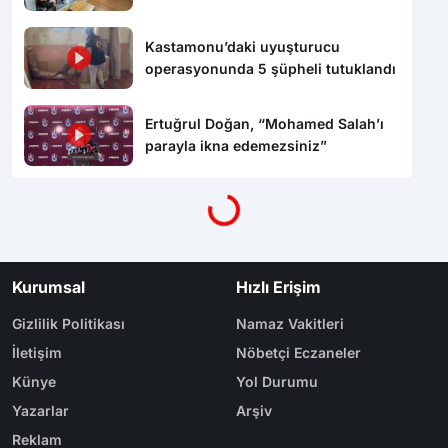
Kastamonu’daki uyuşturucu
operasyonunda 5 şüpheli tutuklandı
Ertuğrul Doğan, “Mohamed Salah’ı
parayla ikna edemezsiniz”
Yükleniyor...
Kurumsal
Hızlı Erişim
Gizlilik Politikası
Namaz Vakitleri
İletişim
Nöbetçi Eczaneler
Künye
Yol Durumu
Yazarlar
Arşiv
Reklam
Bölge Haberleri
Kategoriler