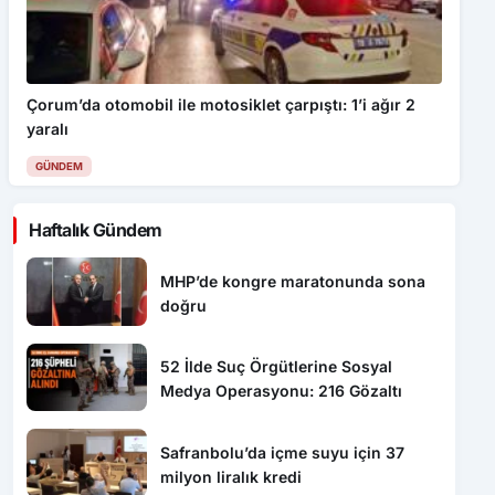
Çorum’da otomobil ile motosiklet çarpıştı: 1’i ağır 2
yaralı
GÜNDEM
Haftalık Gündem
MHP’de kongre maratonunda sona
doğru
52 İlde Suç Örgütlerine Sosyal
Medya Operasyonu: 216 Gözaltı
Safranbolu’da içme suyu için 37
milyon liralık kredi
Karabük’te Temmuz ayı asayiş