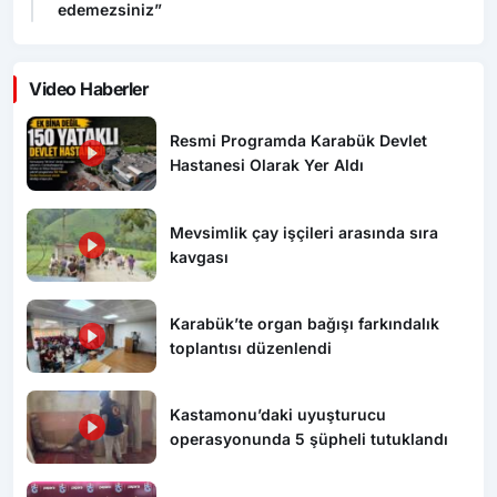
Video Haberler
Resmi Programda Karabük Devlet
Hastanesi Olarak Yer Aldı
Mevsimlik çay işçileri arasında sıra
kavgası
Karabük’te organ bağışı farkındalık
toplantısı düzenlendi
Kastamonu’daki uyuşturucu
operasyonunda 5 şüpheli tutuklandı
Ertuğrul Doğan, “Mohamed Salah’ı
parayla ikna edemezsiniz”