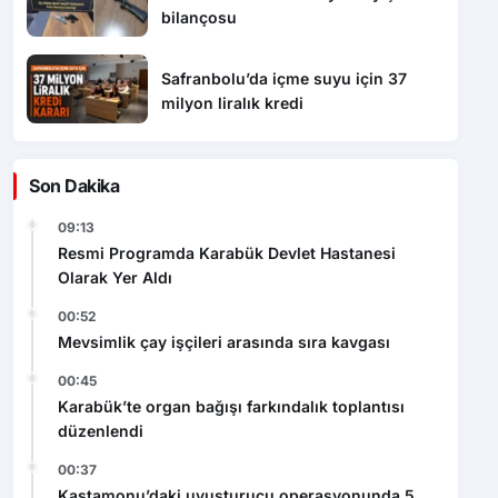
Safranbolu’da içme suyu için 37
milyon liralık kredi
Son Dakika
09:13
Resmi Programda Karabük Devlet Hastanesi
Olarak Yer Aldı
00:52
Mevsimlik çay işçileri arasında sıra kavgası
00:45
Karabük’te organ bağışı farkındalık toplantısı
düzenlendi
00:37
Kastamonu’daki uyuşturucu operasyonunda 5
şüpheli tutuklandı