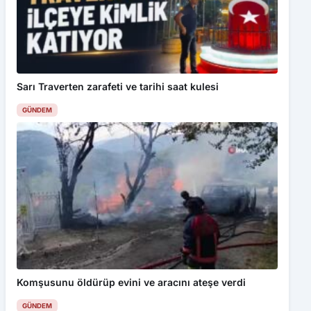
Bu web sitesinde en iyi deneyimi yaşamanızı sağlamak için
çerezler kullanılmaktadır. Detaylar için
Gizlilik Politikamız
ı
inceleyebilirsiniz.
Sarı Traverten zarafeti ve tarihi saat kulesi
Kabul Et
GÜNDEM
Karabük’te Dahil 13 İlde Ağustos ayında pedallar Türkiye’nin
geleceği için dönecek
Komşusunu öldürüp evini ve aracını ateşe verdi
GÜNDEM