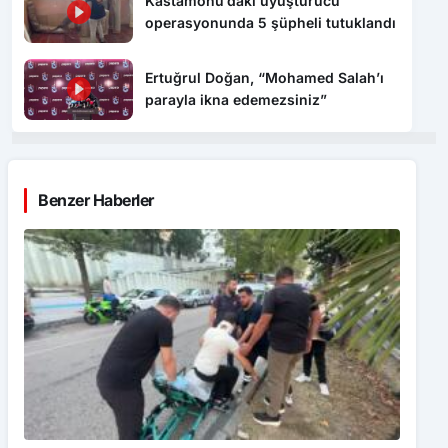
Ertuğrul Doğan, “Mohamed Salah’ı
parayla ikna edemezsiniz”
Benzer Haberler
Hafif ticari araç ile motosiklet çarpıştı: 1 yaralı
GÜNDEM