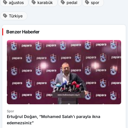
Türkiye
Benzer Haberler
Spor
Sp
Ertuğrul Doğan, “Mohamed Salah’ı parayla ikna
T
edemezsiniz”
e