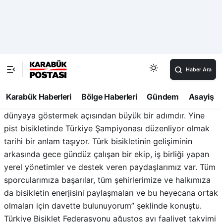
yolculukta pedallar sadece madalya için değil, ilham için
de dönüyor. Bu yıl ayrıca bir ilke de imza atıyoruz. 14-15
Ağustos tarihlerinde, Konya Velodromu’nda Büyük
Britanya Bisiklet Federasyonu’nun UCI onaylı dünya
rekoru denemelerine ev sahipliği yapacağız. Dünya
bisikletinin yıldız isimlerini Türkiye’de ağırlamak, pist
bisikleti branşında ulaştığımız altyapı düzeyini tüm
dünyaya göstermek açısından büyük bir adımdır. Yine
pist bisikletinde Türkiye Şampiyonası düzenliyor olmak
tarihi bir anlam taşıyor. Türk bisikletinin gelişiminin
arkasında gece gündüz çalışan bir ekip, iş birliği yapan
yerel yönetimler ve destek veren paydaşlarımız var. Tüm
sporcularımıza başarılar, tüm şehirlerimize ve halkımıza
da bisikletin enerjisini paylaşmaları ve bu heyecana ortak
olmaları için davette bulunuyorum” şeklinde konuştu.
Türkiye Bisiklet Federasyonu ağustos ayı faaliyet takvimi
şöyle: