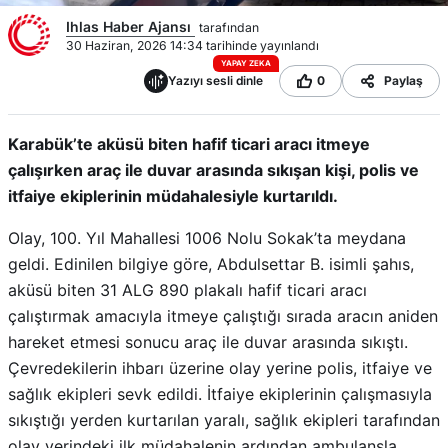
Ihlas Haber Ajansı
tarafından
30 Haziran, 2026 14:34 tarihinde yayınlandı
YAPAY ZEKA
Yazıyı sesli dinle
0
Paylaş
Karabük’te aküsü biten hafif ticari aracı itmeye
çalışırken araç ile duvar arasında sıkışan kişi, polis ve
itfaiye ekiplerinin müdahalesiyle kurtarıldı.
Olay, 100. Yıl Mahallesi 1006 Nolu Sokak’ta meydana
geldi. Edinilen bilgiye göre, Abdulsettar B. isimli şahıs,
aküsü biten 31 ALG 890 plakalı hafif ticari aracı
çalıştırmak amacıyla itmeye çalıştığı sırada aracın aniden
hareket etmesi sonucu araç ile duvar arasında sıkıştı.
Çevredekilerin ihbarı üzerine olay yerine polis, itfaiye ve
sağlık ekipleri sevk edildi. İtfaiye ekiplerinin çalışmasıyla
sıkıştığı yerden kurtarılan yaralı, sağlık ekipleri tarafından
olay yerindeki ilk müdahalenin ardından ambulansla