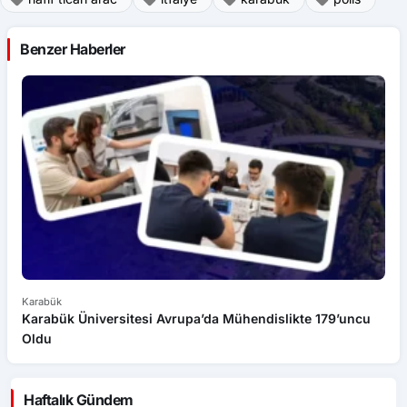
Benzer Haberler
Karabük
Ka
Karabük Üniversitesi Avrupa’da Mühendislikte 179’uncu
K
Oldu
Haftalık Gündem