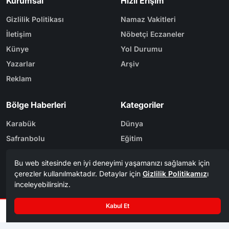
Kurumsal
Hızlı Erişim
Gizlilik Politikası
Namaz Vakitleri
İletişim
Nöbetçi Eczaneler
Künye
Yol Durumu
Yazarlar
Arşiv
Reklam
Bölge Haberleri
Kategoriler
Karabük
Dünya
Safranbolu
Eğitim
Kastamonu
Ekonomi
Bolu
Gündem
Zonguldak
Spor
Tasarım & Yazılım
Tema