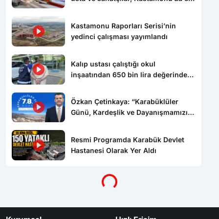
emeği ürünlerini tanıttı
Kastamonu Raporları Serisi’nin
yedinci çalışması yayımlandı
Kalıp ustası çalıştığı okul
inşaatından 650 bin lira değerinde
kablo çaldı
Özkan Çetinkaya: “Karabüklüler
Günü, Kardeşlik ve Dayanışmamızın
Sembolüdür”
Resmi Programda Karabük Devlet
Hastanesi Olarak Yer Aldı
Yükleniyor...