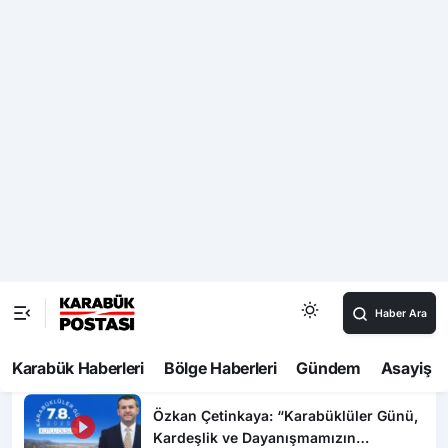
09:13
Resmi Programda Karabük Devlet Hastanesi Olarak
Yer Aldı
Video Haberler
Türkiye’nin farklı şehirlerinden gelen
usta ve sanatçılar, Kastamonu’da el
emeği ürünlerini tanıttı
Kastamonu Raporları Serisi’nin yedinci
çalışması yayımlandı
Kalıp ustası çalıştığı okul inşaatından
650 bin lira değerinde kablo çaldı
Özkan Çetinkaya: “Karabüklüler Günü,
Kardeşlik ve Dayanışmamızın