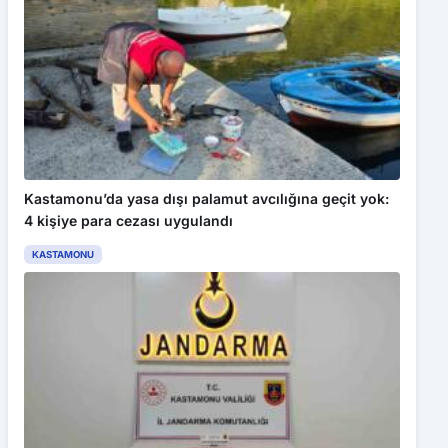
Bu web sitesinde en iyi deneyimi yaşamanızı sağlamak için
çerezler kullanılmaktadır. Detaylar için
Gizlilik Politikamız
ı
inceleyebilirsiniz.
Kabul Et
Karabüklü hakem Belder, Süper Lig’de maç yönetecek
Kastamonu’da yasa dışı palamut avcılığına geçit yok:
4 kişiye para cezası uygulandı
KASTAMONU