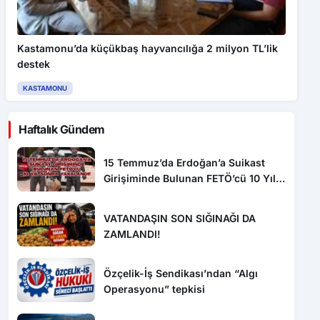
Kastamonu’da küçükbaş hayvancılığa 2 milyon TL’lik
destek
KASTAMONU
Haftalık Gündem
15 Temmuz’da Erdoğan’a Suikast
Girişiminde Bulunan FETÖ’cü 10 Yıl
Sonra Yakalandı!
VATANDAŞIN SON SIĞINAĞI DA
ZAMLANDI!
Özçelik-İş Sendikası’ndan “Algı
Operasyonu” tepkisi