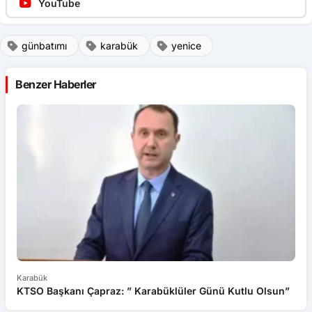
YouTube
günbatımı
karabük
yenice
Benzer Haberler
Karabük
Ka
KTSO Başkanı Çapraz: ” Karabüklüler Günü Kutlu Olsun”
Oğ