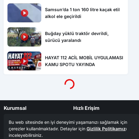
Buğday yüklü traktör devrildi,
sürücü yaralandı
HAYAT 112 ACİL MOBİL UYGULAMASI
KAMU SPOTU YAYINDA
Yükleniyor...
Kurumsal
Hızlı Erişim
Gizlilik Politikası
Namaz Vakitleri
İletişim
Nöbetçi Eczaneler
Künye
Yol Durumu
Yazarlar
Arşiv
Reklam