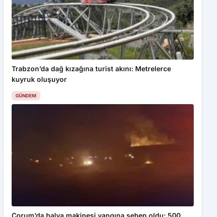
Trabzon’da dağ kızağına turist akını: Metrelerce
kuyruk oluşuyor
GÜNDEM
Çorum’da balya makinesi yangına sebep oldu: 500
dönüm anız küle döndü
GÜNDEM