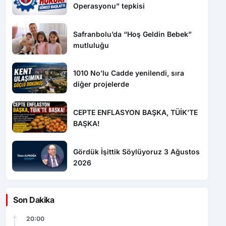
mutluluğu
1010 No’lu Cadde yenilendi, sıra
diğer projelerde
CEPTE ENFLASYON BAŞKA, TÜİK’TE
BAŞKA!
Gördük İşittik Söylüyoruz 3 Ağustos
2026
Son Dakika
20:00
Dron saldırısına uğrayan geminin içi
görüntülendi: Hasarın boyutu ortaya çıktı
16:37