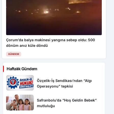
Çorum’da balya makinesi yangına sebep oldu: 500
dönüm anız küle döndü
GÜNDEM
Haftalık Gündem
Özçelik-İş Sendikası’ndan “Algı
Operasyonu” tepkisi
Safranbolu’da “Hoş Geldin Bebek”
mutluluğu
1010 No’lu Cadde yenilendi, sıra
diğer projelerde