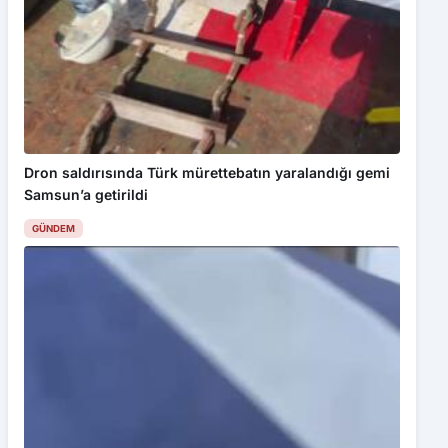
Dron saldırısında Türk mürettebatın yaralandığı gemi
Samsun’a getirildi
GÜNDEM
Samsun’da 1 ton 160 litre kaçak etil alkol ele geçirildi
GÜNDEM