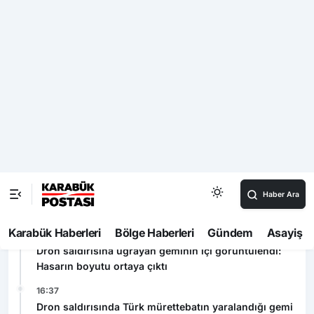
CEPTE ENFLASYON BAŞKA, TÜİK’TE
BAŞKA!
Gördük İşittik Söylüyoruz 3 Ağustos
2026
Son Dakika
20:00
Dron saldırısına uğrayan geminin içi görüntülendi:
Hasarın boyutu ortaya çıktı
16:37
Dron saldırısında Türk mürettebatın yaralandığı gemi
Samsun’a getirildi
16:07
Samsun’da 1 ton 160 litre kaçak etil alkol ele geçirildi