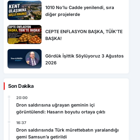
CEPTE ENFLASYON BAŞKA, TÜİK’TE
BAŞKA!
Gördük İşittik Söylüyoruz 3 Ağustos
2026
Son Dakika
20:00
Dron saldırısına uğrayan geminin içi
görüntülendi: Hasarın boyutu ortaya çıktı
16:37
Dron saldırısında Türk mürettebatın yaralandığı
gemi Samsun’a getirildi
16:15
Türkiye’de 7 Yılda 168 Bin Hektardan Fazla Alan
Ağaçlandırıldı