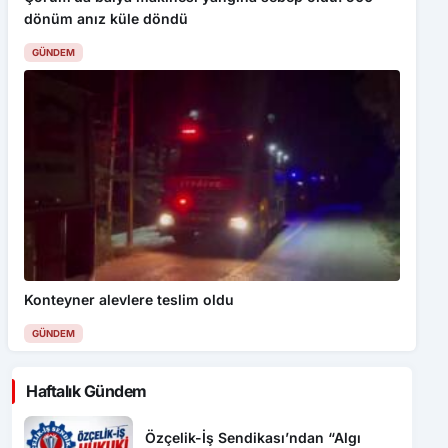
Konteyner alevlere teslim oldu
GÜNDEM
Haftalık Gündem
Özçelik-İş Sendikası’ndan “Algı
Operasyonu” tepkisi
Safranbolu’da “Hoş Geldin Bebek”