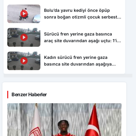
Bolu’da yavru kediyi önce öpüp
sonra boğan otizmli çocuk serbest
bırakıldı
Sürücü fren yerine gaza basınca
araç site duvarından aşağı uçtu: 1’i
çocuk 3 yaralı
Kadın sürücü fren yerine gaza
basınca site duvarından aşağıya
böyle uçtu: 1’i çocuk 3 yaralı
Benzer Haberler