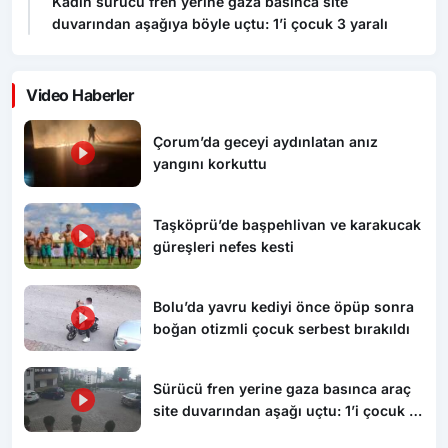
Kadın sürücü fren yerine gaza basınca site
duvarından aşağıya böyle uçtu: 1’i çocuk 3 yaralı
Video Haberler
Çorum’da geceyi aydınlatan anız
yangını korkuttu
Taşköprü’de başpehlivan ve karakucak
güreşleri nefes kesti
Bolu’da yavru kediyi önce öpüp sonra
boğan otizmli çocuk serbest bırakıldı
Sürücü fren yerine gaza basınca araç
site duvarından aşağı uçtu: 1’i çocuk 3
yaralı