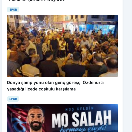
SPOR
Bu web sitesinde en iyi deneyimi yaşamanızı sağlamak için
çerezler kullanılmaktadır. Detaylar için
Gizlilik Politikamız
ı
inceleyebilirsiniz.
Kabul Et
Karabük Sağlık Teşkilatında Görev Dağılımı Netleşti
Dünya şampiyonu olan genç güreşçi Özdenur’a
yaşadığı ilçede coşkulu karşılama
SPOR