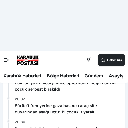
dönüyor
Son Dakika
04:07
Çorum’da geceyi aydınlatan anız yangını korkuttu
00:15
Taşköprü’de başpehlivan ve karakucak güreşleri
nefes kesti
20:45
Bolu’da yavru kediyi önce öpüp sonra boğan otizmli
çocuk serbest bırakıldı
20:37
Sürücü fren yerine gaza basınca araç site
duvarından aşağı uçtu: 1’i çocuk 3 yaralı
20:30