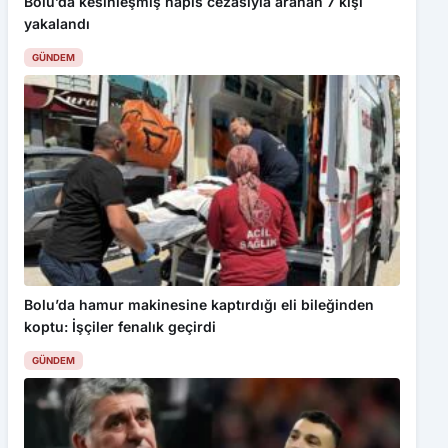
Bolu’da kesinleşmiş hapis cezasıyla aranan 7 kişi
yakalandı
GÜNDEM
Bolu’da hamur makinesine kaptırdığı eli bileğinden
koptu: İşçiler fenalık geçirdi
GÜNDEM