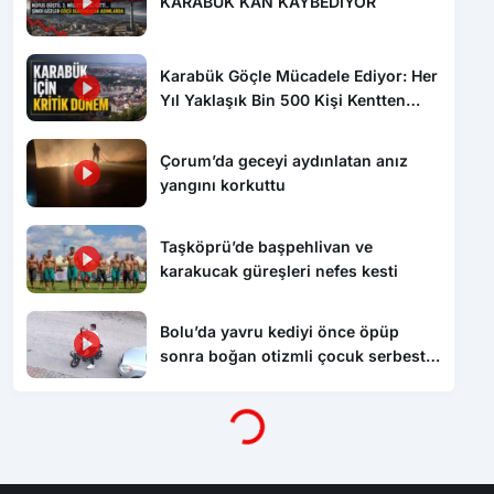
KARABÜK KAN KAYBEDİYOR
Karabük Göçle Mücadele Ediyor: Her
Yıl Yaklaşık Bin 500 Kişi Kentten
Ayrılıyor
Çorum’da geceyi aydınlatan anız
yangını korkuttu
Taşköprü’de başpehlivan ve
karakucak güreşleri nefes kesti
Bolu’da yavru kediyi önce öpüp
sonra boğan otizmli çocuk serbest
bırakıldı
Yükleniyor...