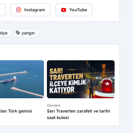
r
Instagram
YouTube
hliye
yangın
Gündem
Gündem
lan Türk gemisi
Sarı Traverten zarafeti ve tarihi
Komşus
saat kulesi
aracını