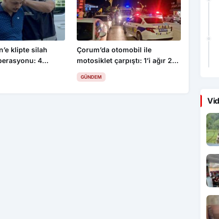
’e klipte silah
Çorum’da otomobil ile
perasyonu: 4
motosiklet çarpıştı: 1’i ağır 2
yaralı
GÜNDEM
Vid