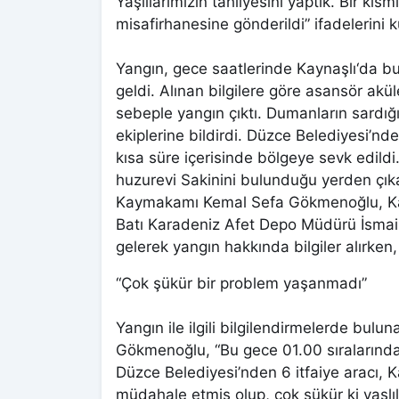
Yaşlılarımızın tahliyesini yaptık. Bir kıs
misafirhanesine gönderildi” ifadelerini k
Yangın, gece saatlerinde Kaynaşlı‘da 
geldi. Alınan bilgilere göre asansör ak
sebeple yangın çıktı. Dumanların sardığ
ekiplerine bildirdi. Düzce Belediyesi’nde
kısa süre içerisinde bölgeye sevk edildi.
huzurevi Sakinini bulunduğu yerden çıkar
Kaymakamı Kemal Sefa Gökmenoğlu, Kayn
Batı Karadeniz Afet Depo Müdürü İsmail 
gelerek yangın hakkında bilgiler alırken,
“Çok şükür bir problem yaşanmadı”
Yangın ile ilgili bilgilendirmelerde bu
Gökmenoğlu, “Bu gece 01.00 sıralarında
Düzce Belediyesi’nden 6 itfaiye aracı, K
müdahale etmiş olup, çok şükür ki yaşlıl