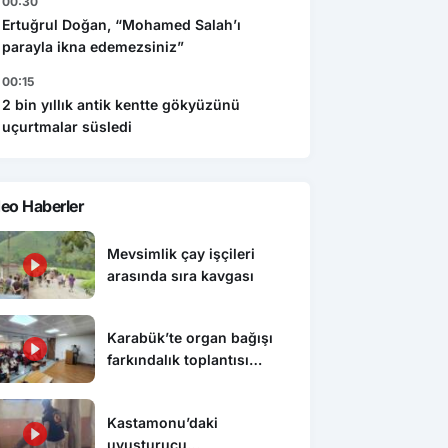
00:30
Ertuğrul Doğan, “Mohamed Salah’ı
parayla ikna edemezsiniz”
00:15
2 bin yıllık antik kentte gökyüzünü
uçurtmalar süsledi
eo Haberler
Mevsimlik çay işçileri
arasında sıra kavgası
Karabük’te organ bağışı
farkındalık toplantısı
düzenlendi
Kastamonu’daki
uyuşturucu