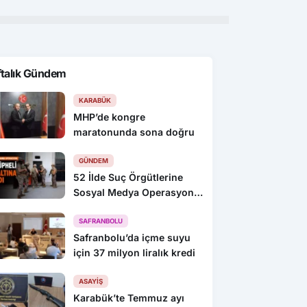
ftalık Gündem
KARABÜK
MHP’de kongre
maratonunda sona doğru
GÜNDEM
52 İlde Suç Örgütlerine
Sosyal Medya Operasyonu:
216 Gözaltı
SAFRANBOLU
Safranbolu’da içme suyu
için 37 milyon liralık kredi
ASAYIŞ
Karabük’te Temmuz ayı