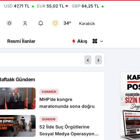
USD
47,71 TL
EUR
55,02 TL
GBP
64,25 TL
34°
Karabük
Resmi İlanlar
Akış
00:15
2 bin yıllık antik ke
Haftalık Gündem
KARABÜK
MHP’de kongre
maratonunda sona doğru
GÜNDEM
52 İlde Suç Örgütlerine
Sosyal Medya Operasyonu: