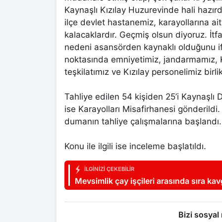
Kaynaşlı Kızılay Huzurevinde hali hazırda
ilçe devlet hastanemiz, karayollarına a
kalacaklardır. Geçmiş olsun diyoruz. İtfa
nedeni asansörden kaynaklı olduğunu ifa
noktasında emniyetimiz, jandarmamız, K
teşkilatımız ve Kızılay personelimiz birli
Tahliye edilen 54 kişiden 25’i Kaynaşlı 
ise Karayolları Misafirhanesi gönderildi.
dumanın tahliye çalışmalarına başlandı.
Konu ile ilgili ise inceleme başlatıldı.
İLGINIZI ÇEKEBILIR
Mevsimlik çay işçileri arasında sıra kav
Bizi sosyal