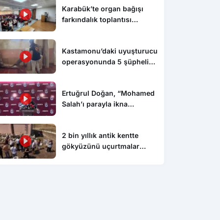
Karabük’te organ bağışı
farkındalık toplantısı
düzenlendi
Kastamonu’daki uyuşturucu
operasyonunda 5 şüpheli
tutuklandı
Ertuğrul Doğan, “Mohamed
Salah’ı parayla ikna
edemezsiniz”
2 bin yıllık antik kentte
gökyüzünü uçurtmalar
süsledi