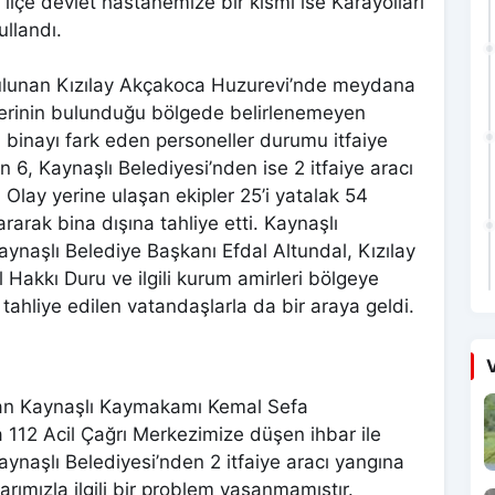
mı ilçe devlet hastanemize bir kısmı ise Karayolları
ullandı.
bulunan Kızılay Akçakoca Huzurevi’nde meydana
ülerinin bulunduğu bölgede belirlenemeyen
ı binayı fark eden personeller durumu itfaiye
n 6, Kaynaşlı Belediyesi’nden ise 2 itfaiye aracı
 Olay yerine ulaşan ekipler 25’i yatalak 54
arak bina dışına tahliye etti. Kaynaşlı
aşlı Belediye Başkanı Efdal Altundal, Kızılay
Hakkı Duru ve ilgili kurum amirleri bölgeye
 tahliye edilen vatandaşlarla da bir araya geldi.
V
lunan Kaynaşlı Kaymakamı Kemal Sefa
 112 Acil Çağrı Merkezimize düşen ihbar ile
aynaşlı Belediyesi’nden 2 itfaiye aracı yangına
arımızla ilgili bir problem yaşanmamıştır.