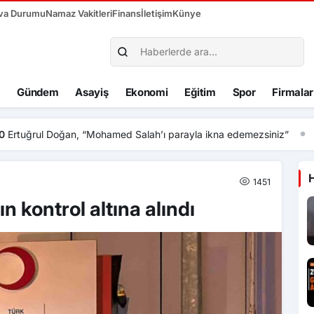
va Durumu
Namaz Vakitleri
Finans
İletişim
Künye
Gündem
Asayiş
Ekonomi
Eğitim
Spor
Firmalar
hamed Salah’ı parayla ikna edemezsiniz”
1451
 kontrol altına alındı