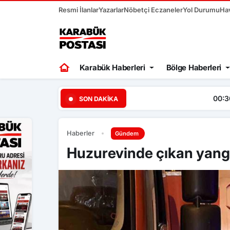
Resmi İlanlar
Yazarlar
Nöbetçi Eczaneler
Yol Durumu
Ha
Karabük Haberleri
Bölge Haberleri
00:30
Ertuğrul Doğan, “Mo
SON DAKIKA
Haberler
Gündem
Huzurevinde çıkan yangın