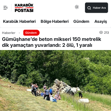
Haber Ara
Karabük Haberleri
Bölge Haberleri
Gündem
Asayiş
213
Haberler
Gündem
Gümüşhane’de beton mikseri 150 metrelik
dik yamaçtan yuvarlandı: 2 ölü, 1 yaralı