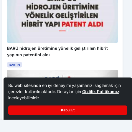
BARÜ hidrojen üretimine yönelik geliştirilen hibrit
yapının patentini aldı
BARTIN
Bu web sitesinde en iyi deneyimi yaşamanızı sağlamak için
çerezler kullanılmaktadır. Detaylar için
Gizlilik Politikamız
ı
inceleyebilirsiniz.
Kabul Et
Gümüşhane’de beton mikseri 150 metrelik dik yamaçtan
yuvarlandı: 2 ölü, 1 yaralı