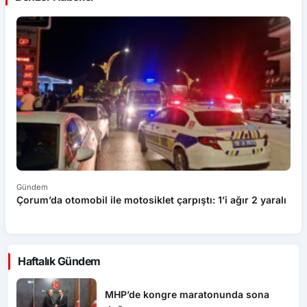
Gündem
G
Çorum’da otomobil ile motosiklet çarpıştı: 1’i ağır 2 yaralı
S
Haftalık Gündem
MHP’de kongre maratonunda sona