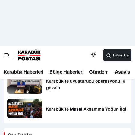
MHP’de kongre maratonunda sona
doğru
VERDİĞİMİZ RAHATSIZLIK VE
KORKUDAN ÖTÜRÜ ÇOK KEYİFLİYİZ !
Safranbolu’da maniye domatesi üretim
alanlarında denetim yapıldı
Karabük’te uyuşturucu operasyonu: 6
gözaltı
Karabük’te Masal Akşamına Yoğun İlgi