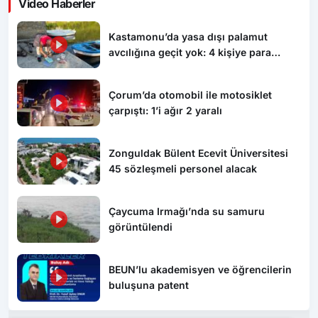
Video Haberler
Kastamonu’da yasa dışı palamut
avcılığına geçit yok: 4 kişiye para
cezası uygulandı
Çorum’da otomobil ile motosiklet
çarpıştı: 1’i ağır 2 yaralı
Zonguldak Bülent Ecevit Üniversitesi
45 sözleşmeli personel alacak
Çaycuma Irmağı’nda su samuru
görüntülendi
BEUN’lu akademisyen ve öğrencilerin
buluşuna patent