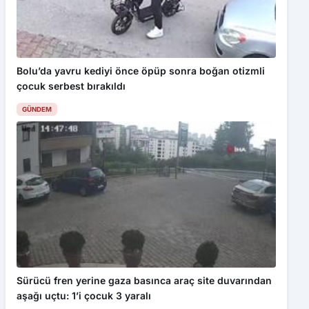
çerezler kullanılmaktadır. Detaylar için
Gizlilik Politikamız
ı
inceleyebilirsiniz.
Kabul Et
Bolu’da yavru kediyi önce öpüp sonra boğan otizmli
Görmeyen gözlerle değil, hisseden kalple çalıyor
çocuk serbest bırakıldı
GÜNDEM
Sürücü fren yerine gaza basınca araç site duvarından
aşağı uçtu: 1’i çocuk 3 yaralı