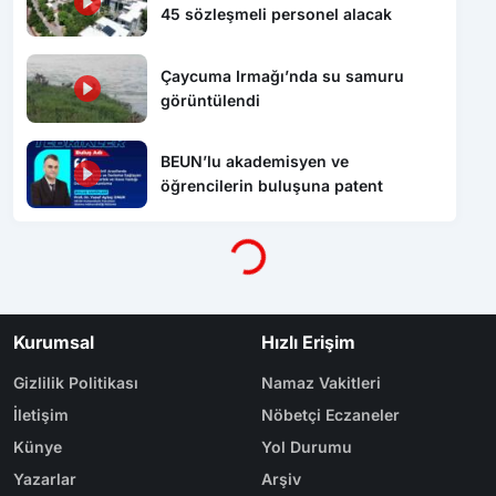
45 sözleşmeli personel alacak
Çaycuma Irmağı’nda su samuru
görüntülendi
BEUN’lu akademisyen ve
öğrencilerin buluşuna patent
Yükleniyor...
Kurumsal
Hızlı Erişim
Gizlilik Politikası
Namaz Vakitleri
İletişim
Nöbetçi Eczaneler
Künye
Yol Durumu
Yazarlar
Arşiv