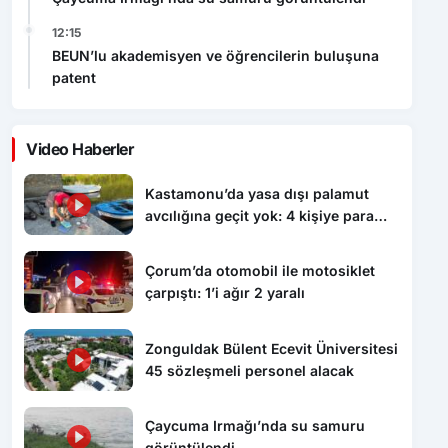
12:15
BEUN’lu akademisyen ve öğrencilerin buluşuna
patent
Video Haberler
Kastamonu’da yasa dışı palamut
avcılığına geçit yok: 4 kişiye para
cezası uygulandı
Çorum’da otomobil ile motosiklet
çarpıştı: 1’i ağır 2 yaralı
Zonguldak Bülent Ecevit Üniversitesi
45 sözleşmeli personel alacak
Çaycuma Irmağı’nda su samuru
görüntülendi