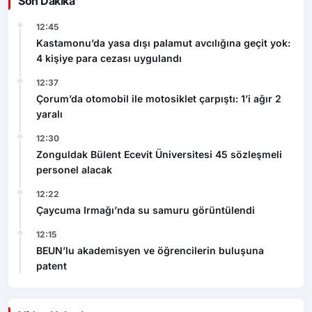
Son Dakika
12:45
Kastamonu’da yasa dışı palamut avcılığına geçit yok:
4 kişiye para cezası uygulandı
12:37
Çorum’da otomobil ile motosiklet çarpıştı: 1’i ağır 2
yaralı
12:30
Zonguldak Bülent Ecevit Üniversitesi 45 sözleşmeli
personel alacak
12:22
Çaycuma Irmağı’nda su samuru görüntülendi
12:15
BEUN’lu akademisyen ve öğrencilerin buluşuna
patent