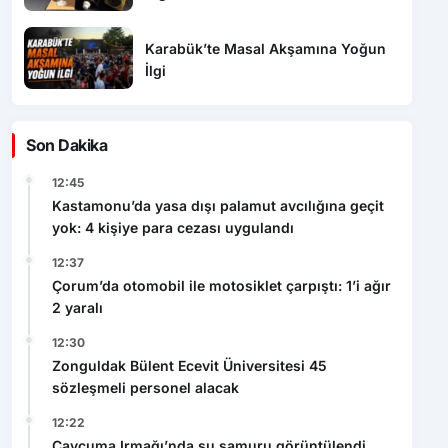
Karabük’te Masal Akşamına Yoğun
İlgi
Son Dakika
12:45
Kastamonu’da yasa dışı palamut avcılığına geçit
yok: 4 kişiye para cezası uygulandı
12:37
Çorum’da otomobil ile motosiklet çarpıştı: 1’i ağır
2 yaralı
12:30
Zonguldak Bülent Ecevit Üniversitesi 45
sözleşmeli personel alacak
12:22
Çaycuma Irmağı’nda su samuru görüntülendi