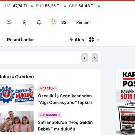
USD
47,74 TL
EUR
55,25 TL
GBP
64,48 TL
32°
Karabük
Resmi İlanlar
Akış
15:34
HAYAT 112 ACİL M
Haftalık Gündem
KARABÜK
Özçelik-İş Sendikası’ndan
“Algı Operasyonu” tepkisi
SAFRANBOLU
Safranbolu’da “Hoş Geldin
Bebek” mutluluğu