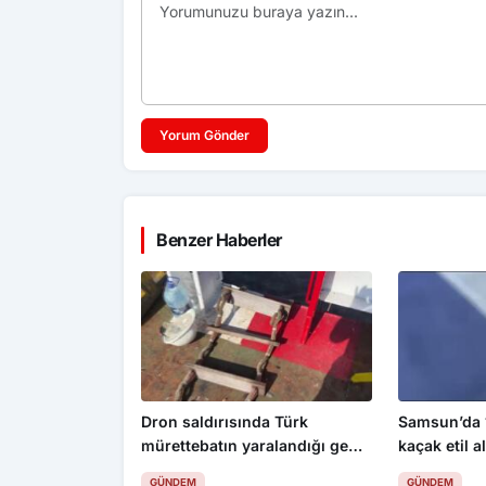
Yorum Gönder
Benzer Haberler
Dron saldırısında Türk
Samsun’da 1
mürettebatın yaralandığı gemi
kaçak etil al
Samsun’a getirildi
GÜNDEM
GÜNDEM