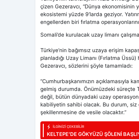
çizen Gezeravcı, “Dünya ekonomisinin y
ekosistemi yüzde 9’larda geziyor. Yatır
engellerden biri fırlatma operasyonlarının
Somali’de kurulacak uzay limanı çalışma
Türkiye’nin bağımsız uzaya erişim kapa
planladığı Uzay Limanı (Fırlatma Üssü
Gezeravcı, sözlerini şöyle tamamladı:
“Cumhurbaşkanımızın açıklamasıyla kam
gelmiş durumda. Önümüzdeki süreçte Tür
değil, bütün dünyadaki uzay operasyonla
kabiliyetin sahibi olacak. Bu durum, siz 
şekillenmesine de vesile olacaktır.”
İLGINIZI ÇEKEBILIR
KELTEPE’DE GÖKYÜZÜ ŞÖLENİ BAŞLI