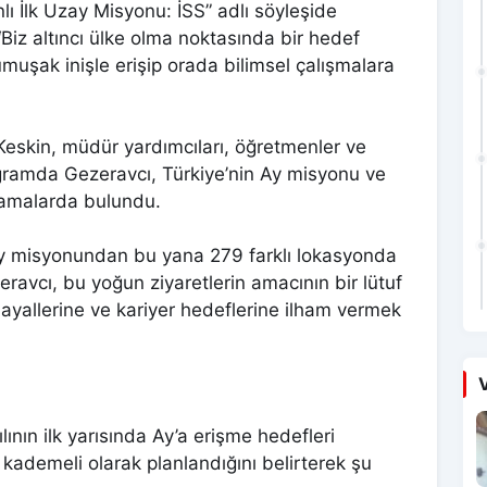
lı İlk Uzay Misyonu: İSS” adlı söyleşide
“Biz altıncı ülke olma noktasında bir hedef
uşak inişle erişip orada bilimsel çalışmalara
Keskin, müdür yardımcıları, öğretmenler ve
ogramda Gezeravcı, Türkiye’nin Ay misyonu ve
klamalarda bulundu.
zay misyonundan bu yana 279 farklı lokasyonda
eravcı, bu yoğun ziyaretlerin amacının bir lütuf
ayallerine ve kariyer hedeflerine ilham vermek
V
nın ilk yarısında Ay’a erişme hedefleri
 kademeli olarak planlandığını belirterek şu