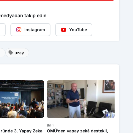
 medyadan takip edin
r
Instagram
YouTube
k
uzay
Bilim
Bilim
öründe 3. Yapay Zeka
OMÜ’den yapay zekâ destekli,
Yapay 