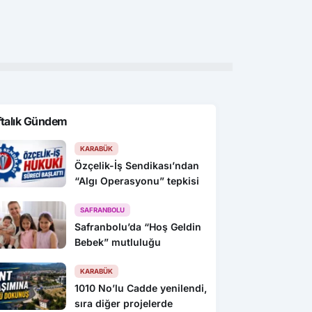
Dijital geleceği inşa
versiyonu Rize’den ateşlendi
202
 su kaynaklarımızı
eyelim”
ftalık Gündem
KARABÜK
Özçelik-İş Sendikası’ndan
“Algı Operasyonu” tepkisi
SAFRANBOLU
Safranbolu’da “Hoş Geldin
Bebek” mutluluğu
KARABÜK
1010 No’lu Cadde yenilendi,
sıra diğer projelerde