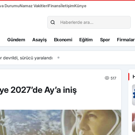
va Durumu
Namaz Vakitleri
Finans
İletişim
Künye
Gündem
Asayiş
Ekonomi
Eğitim
Spor
Firmalar
devrildi, sürücü yaralandı
517
iye 2027’de Ay’a iniş