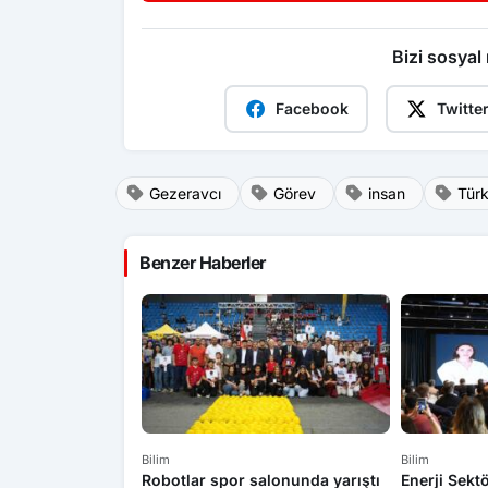
Bizi sosyal
Facebook
Twitte
Gezeravcı
Görev
insan
Tür
Benzer Haberler
Bilim
Bilim
Robotlar spor salonunda yarıştı
Enerji Sekt