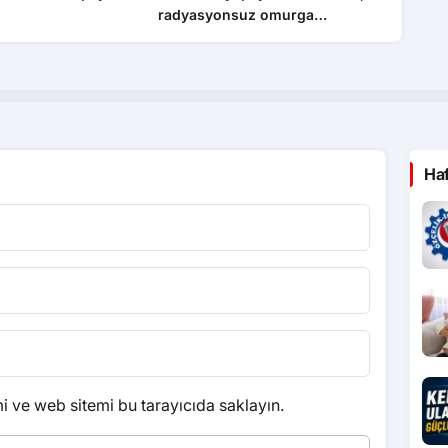
radyasyonsuz omurga
yükü: “
bozukluğu teşhis cihazı
ederken
tüketm
Ha
 ve web sitemi bu tarayıcıda saklayın.