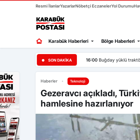
Resmi İlanlar
Yazarlar
Nöbetçi Eczaneler
Yol Durumu
Ha
Karabük Haberleri
Bölge Haberleri
16:00
Buğday yüklü traktör 
SON DAKIKA
Haberler
Teknoloji
Gezeravcı açıkladı, Türk
hamlesine hazırlanıyor