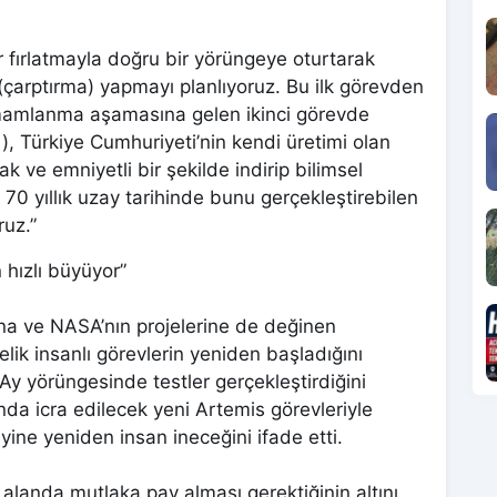
r fırlatmayla doğru bir yörüngeye oturtarak
ş (çarptırma) yapmayı planlıyoruz. Bu ilk görevden
amamlanma aşamasına gelen ikinci görevde
i), Türkiye Cumhuriyeti’nin kendi üretimi olan
k ve emniyetli bir şekilde indirip bilimsel
70 yıllık uzay tarihinde bunu gerçekleştirebilen
ruz.”
hızlı büyüyor”
na ve NASA’nın projelerine de değinen
lik insanlı görevlerin yeniden başladığını
 Ay yörüngesinde testler gerçekleştirdiğini
nda icra edilecek yeni Artemis görevleriyle
eyine yeniden insan ineceğini ifade etti.
bu alanda mutlaka pay alması gerektiğinin altını