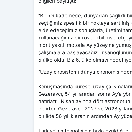
bilgileri paylaştı:
“Birinci kademede, dünyadan sağlıklı bi
seçtiğimiz spesifik bir noktaya sert ini
elde edeceğimiz sonuçlarla, üretimi t
kullanacağımız bir roveri (bilimsel objey
hibrit yakıtlı motorla Ay yüzeyine yumuşa
çalışmalara başlayacağız. İnsanoğlunun 
5 ülke oldu. Biz 6. ülke olmayı hedefliyo
“Uzay ekosistemi dünya ekonomisinden 
Konuşmasında küresel uzay çalışmaları
Gezeravcı, 54 yıl aradan sonra Ay’a yöne
hatırlattı. Nisan ayında dört astronotun
belirten Gezeravcı, 2027 ve 2028 yılları
birlikte 56 yıllık aranın ardından Ay yüz
Türkiye’nin teknolojinin hızla evrildiği 