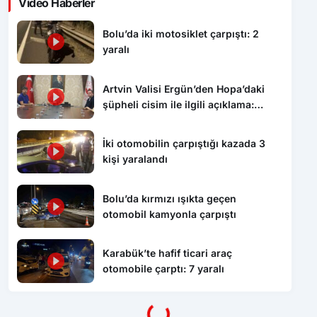
Video Haberler
Bolu’da iki motosiklet çarpıştı: 2
yaralı
Artvin Valisi Ergün’den Hopa’daki
şüpheli cisim ile ilgili açıklama:
“Endişe edilecek bir durum yok, yol
yeniden trafiğe açıldı”
İki otomobilin çarpıştığı kazada 3
kişi yaralandı
Bolu’da kırmızı ışıkta geçen
otomobil kamyonla çarpıştı
Karabük’te hafif ticari araç
Yükleniyor...
otomobile çarptı: 7 yaralı