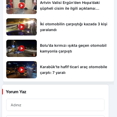
Artvin Valisi Ergün’den Hopa’daki
şüpheli cisim ile ilgili açıklama:
“Endişe edilecek bir durum yok, yol
yeniden trafiğe açıldı”
İki otomobilin çarpıştığı kazada 3 kişi
yaralandı
Bolu’da kırmızı ışıkta geçen otomobil
kamyonla çarpıştı
Karabük’te hafif ticari araç otomobile
çarptı: 7 yaralı
Yorum Yaz