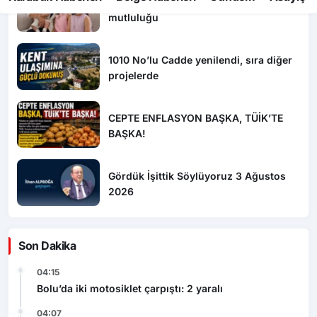
Safranbolu’da “Hoş Geldin Bebek”
mutluluğu
1010 No’lu Cadde yenilendi, sıra diğer
projelerde
CEPTE ENFLASYON BAŞKA, TÜİK’TE
BAŞKA!
Gördük İşittik Söylüyoruz 3 Ağustos
2026
Son Dakika
04:15
Bolu’da iki motosiklet çarpıştı: 2 yaralı
04:07