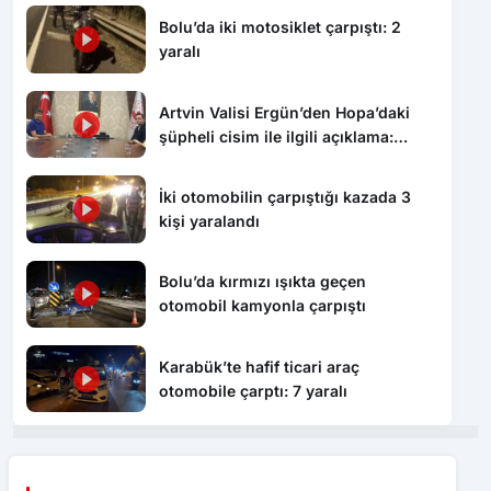
Bolu’da iki motosiklet çarpıştı: 2
yaralı
Artvin Valisi Ergün’den Hopa’daki
şüpheli cisim ile ilgili açıklama:
“Endişe edilecek bir durum yok, yol
yeniden trafiğe açıldı”
İki otomobilin çarpıştığı kazada 3
kişi yaralandı
Bolu’da kırmızı ışıkta geçen
otomobil kamyonla çarpıştı
Karabük’te hafif ticari araç
otomobile çarptı: 7 yaralı