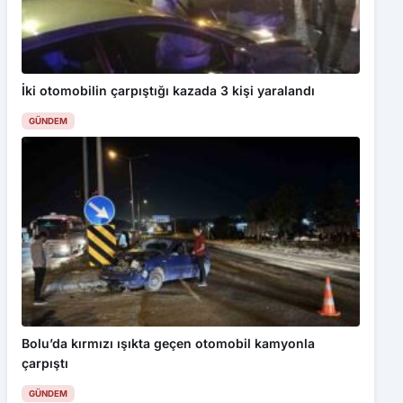
İki otomobilin çarpıştığı kazada 3 kişi yaralandı
GÜNDEM
Bu web sitesinde en iyi deneyimi yaşamanızı sağlamak için
çerezler kullanılmaktadır. Detaylar için
Gizlilik Politikamız
ı
inceleyebilirsiniz.
Kabul Et
Bolu’da kırmızı ışıkta geçen otomobil kamyonla
GAR SAHASININ TAŞINMASINDA İLK ADIM ATILDI
çarpıştı
GÜNDEM