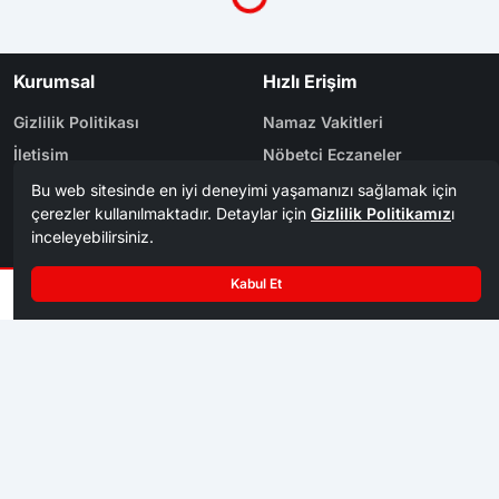
Kurumsal
Hızlı Erişim
Gizlilik Politikası
Namaz Vakitleri
İletişim
Nöbetçi Eczaneler
Künye
Yol Durumu
Yazarlar
Arşiv
Reklam
Bölge Haberleri
Kategoriler
Karabük
Dünya
Safranbolu
Eğitim
Kastamonu
Ekonomi
Bolu
Gündem
Zonguldak
Spor