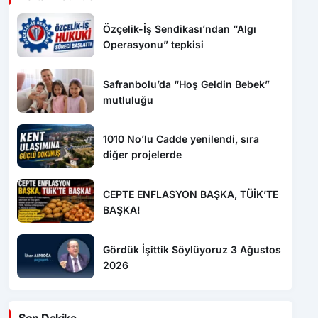
Özçelik-İş Sendikası’ndan “Algı
Operasyonu” tepkisi
Safranbolu’da “Hoş Geldin Bebek”
mutluluğu
1010 No’lu Cadde yenilendi, sıra
diğer projelerde
CEPTE ENFLASYON BAŞKA, TÜİK’TE
BAŞKA!
Gördük İşittik Söylüyoruz 3 Ağustos
2026
Son Dakika