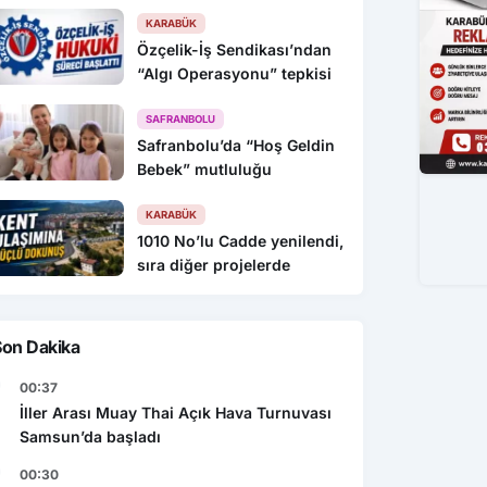
KARABÜK
Özçelik-İş Sendikası’ndan
“Algı Operasyonu” tepkisi
SAFRANBOLU
Safranbolu’da “Hoş Geldin
Bebek” mutluluğu
KARABÜK
1010 No’lu Cadde yenilendi,
sıra diğer projelerde
Son Dakika
00:37
İller Arası Muay Thai Açık Hava Turnuvası
Samsun’da başladı
00:30