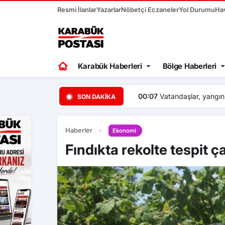
Resmi İlanlar
Yazarlar
Nöbetçi Eczaneler
Yol Durumu
Ha
Karabük Haberleri
Bölge Haberleri
00:07
Vatandaşlar, yangınl
SON DAKIKA
Haberler
Ekonomi
Fındıkta rekolte tespit ç