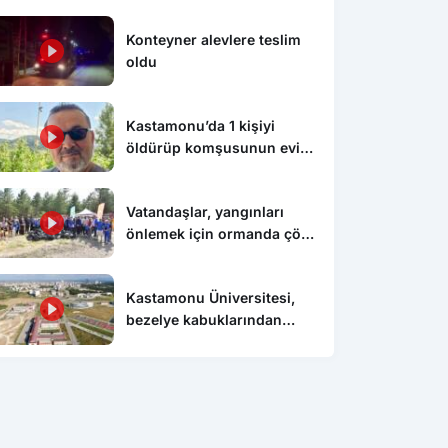
Konteyner alevlere teslim
oldu
Kastamonu’da 1 kişiyi
öldürüp komşusunun evini
ateşe veren şahıs tutuklandı
Vatandaşlar, yangınları
önlemek için ormanda çöp
temizledi
Kastamonu Üniversitesi,
bezelye kabuklarından
biyokömür üretecek