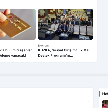
Ekonomi
Karabük
da bu limiti aşanlar
KUZKA, Sosyal Girişimcilik Mali
Ağustos
 ödeme yapacak!
Destek Programı’nı
yüzde 3
Kastamonu’da tanıttı
Ha