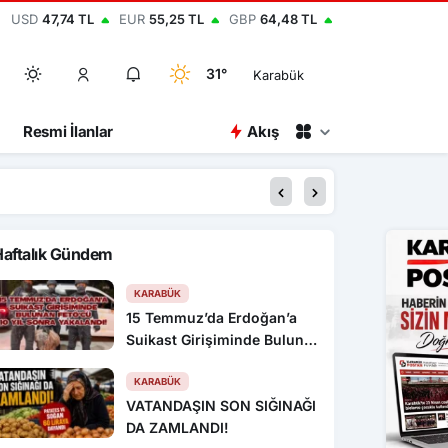
USD
47,74 TL
EUR
55,25 TL
GBP
64,48 TL
31°
Karabük
Resmi İlanlar
Akış
20:52
Kastamonu Üniversit
Haftalık Gündem
KARABÜK
15 Temmuz’da Erdoğan’a
Suikast Girişiminde Bulunan
FETÖ’cü 10 Yıl Sonra
Yakalandı!
KARABÜK
VATANDAŞIN SON SIĞINAĞI
DA ZAMLANDI!