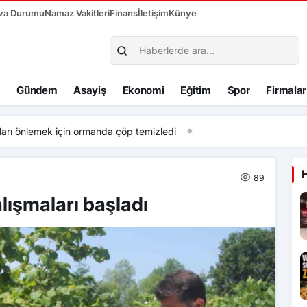
va Durumu
Namaz Vakitleri
Finans
İletişim
Künye
Gündem
Asayiş
Ekonomi
Eğitim
Spor
Firmalar
arı önlemek için ormanda çöp temizledi
89
alışmaları başladı