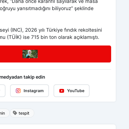
erek, “Daha önce karanfil sayılarak ve masa
oğruyu yansıtmadığını biliyoruz” şeklinde
yi (INC), 2026 yılı Türkiye fındık rekoltesini
mu (TÜİK) ise 715 bin ton olarak açıklamıştı.
 medyadan takip edin
r
Instagram
YouTube
min
tespit