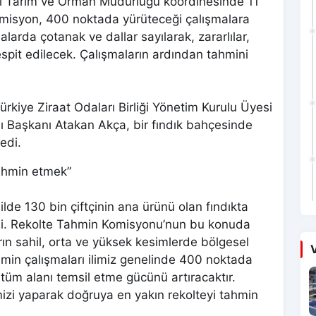
du İl Tarım ve Orman Müdürlüğü koordinesinde 11
komisyon, 400 noktada yürüteceği çalışmalara
larda çotanak ve dallar sayılarak, zararlılar,
tespit edilecek. Çalışmaların ardından tahmini
kiye Ziraat Odaları Birliği Yönetim Kurulu Üyesi
ı Başkanı Atakan Akça, bir fındık bahçesinde
edi.
tahmin etmek”
de 130 bin çiftçinin ana ürünü olan fındıkta
ledi. Rekolte Tahmin Komisyonu’nun bu konuda
aların sahil, orta ve yüksek kesimlerde bölgesel
V
hmin çalışmaları ilimiz genelinde 400 noktada
 tüm alanı temsil etme gücünü artıracaktır.
mizi yaparak doğruya en yakın rekolteyi tahmin