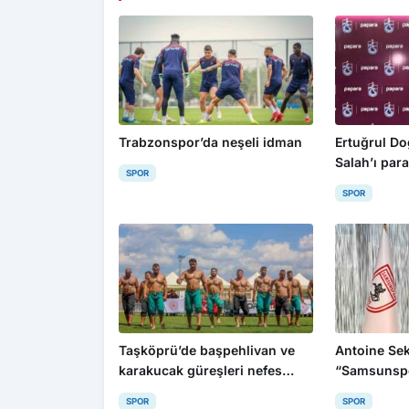
Trabzonspor’da neşeli idman
Ertuğrul D
Salah’ı para
SPOR
edemezsini
SPOR
Taşköprü’de başpehlivan ve
Antoine Se
karakucak güreşleri nefes
“Samsunspo
kesti
için büyük 
SPOR
SPOR