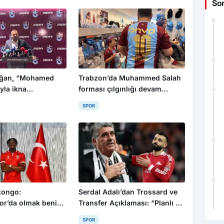
So
oğan, “Mohamed
Trabzon’da Muhammed Salah
yla ikna
forması çılgınlığı devam
z”
ediyor
SPOR
kongo:
Serdal Adalı’dan Trossard ve
r’da olmak benim
Transfer Açıklaması: “Planlı Bir
bir gurur”
Şekilde İlerliyoruz”
SPOR