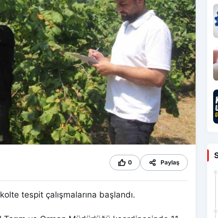
0
Paylaş
ekolte tespit çalışmalarına başlandı.