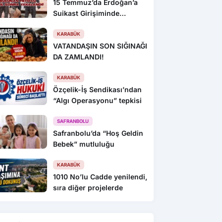
15 Temmuz’da Erdoğan’a
Suikast Girişiminde
Bulunan FETÖ’cü 10 Yıl
Sonra Yakalandı!
KARABÜK
VATANDAŞIN SON SIĞINAĞI
DA ZAMLANDI!
KARABÜK
Özçelik-İş Sendikası’ndan
“Algı Operasyonu” tepkisi
SAFRANBOLU
Safranbolu’da “Hoş Geldin
Bebek” mutluluğu
KARABÜK
1010 No’lu Cadde yenilendi,
sıra diğer projelerde