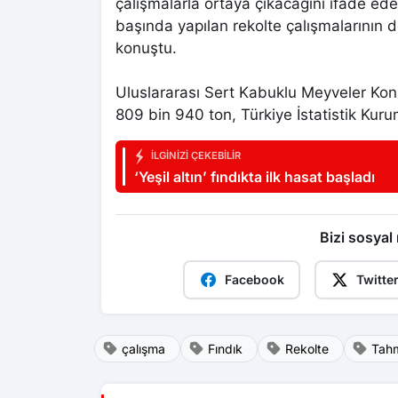
çalışmalarla ortaya çıkacağını ifade ed
başında yapılan rekolte çalışmalarının d
konuştu.
Uluslararası Sert Kabuklu Meyveler Konse
809 bin 940 ton, Türkiye İstatistik Kuru
İLGINIZI ÇEKEBILIR
‘Yeşil altın’ fındıkta ilk hasat başladı
Bizi sosyal
Facebook
Twitte
çalışma
Fındık
Rekolte
Tah