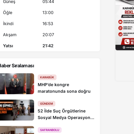
Güneş
05:44
Öğle
13:00
İkindi
16:53
Akşam
20:07
Yatsı
21:42
aber Sıralaması
Sinop’ta sulama hattı patladı, çeltik üreticisi te
KARABÜK
MHP’de kongre
maratonunda sona doğru
GÜNDEM
52 İlde Suç Örgütlerine
Sosyal Medya Operasyonu:
216 Gözaltı
SAFRANBOLU