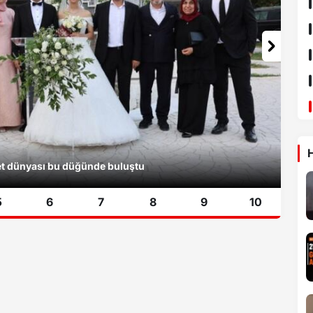
H
yet dünyası bu düğünde buluştu
5
6
7
8
9
10