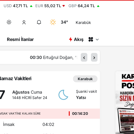
USD
47,71 TL
EUR
55,02 TL
GBP
64,24 TL
34°
Karabük
Resmi İlanlar
Akış
00:15
2 bin yıllı
amaz Vakitleri
Karabuk
7
Şuanki vakit
Ağustos
Cuma
Yatsı
1448 HİCRİ Safer 24
00:14:19
MSAK VAKTINE KALAN SÜRE
İmsak
04:02