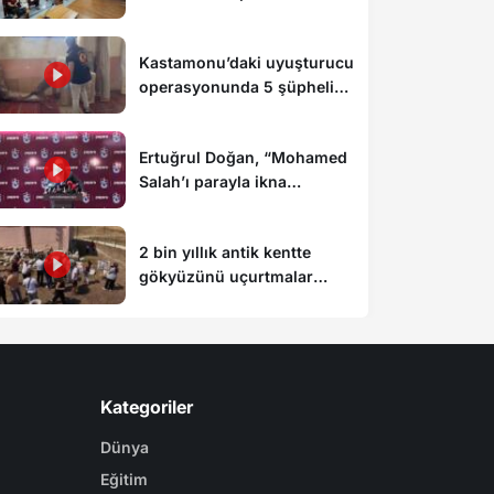
düzenlendi
Kastamonu’daki uyuşturucu
operasyonunda 5 şüpheli
tutuklandı
Ertuğrul Doğan, “Mohamed
Salah’ı parayla ikna
edemezsiniz”
2 bin yıllık antik kentte
gökyüzünü uçurtmalar
süsledi
Kategoriler
Dünya
Eğitim