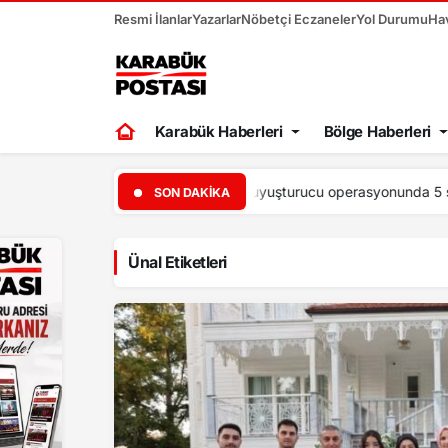
Resmi İlanlar
Yazarlar
Nöbetçi Eczaneler
Yol Durumu
Ha
Karabük Haberleri
Bölge Haberleri
00:30
Ertuğrul D
SON DAKIKA
Ünal Etiketleri