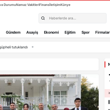
va Durumu
Namaz Vakitleri
Finans
İletişim
Künye
Gündem
Asayiş
Ekonomi
Eğitim
Spor
Firmalar
oğan, “Mohamed Salah’ı parayla ikna edemezsiniz”
N
İ