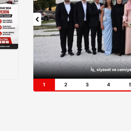
İş, siyaset ve cemi
1
2
3
4