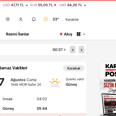
USD
47,71 TL
EUR
55,00 TL
GBP
64,20 TL
33°
Karabük
Resmi İlanlar
Akış
dı
amaz Vakitleri
Karabuk
7
Şuanki vakit
Ağustos
Cuma
Güneş
1448 HİCRİ Safer 24
İmsak
04:02
Güneş
05:44