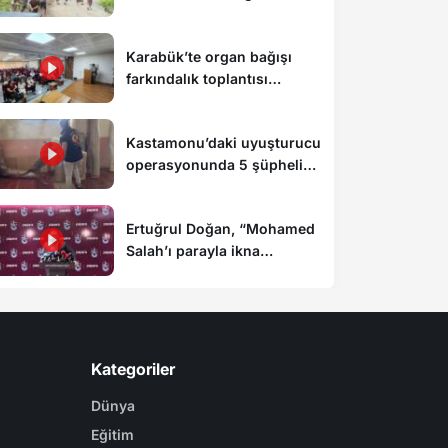
Karabük’te organ bağışı
farkındalık toplantısı
düzenlendi
Kastamonu’daki uyuşturucu
operasyonunda 5 şüpheli
tutuklandı
Ertuğrul Doğan, “Mohamed
Salah’ı parayla ikna
edemezsiniz”
Kategoriler
Dünya
Eğitim