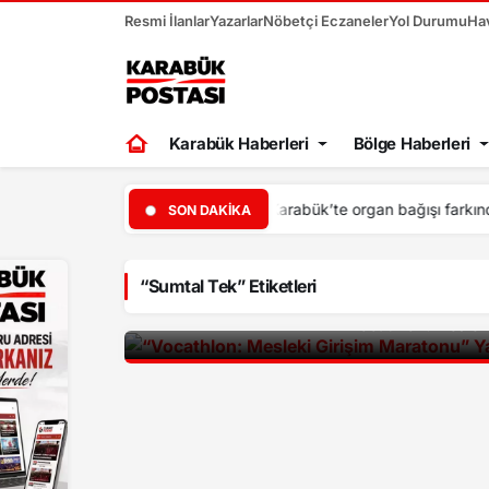
Resmi İlanlar
Yazarlar
Nöbetçi Eczaneler
Yol Durumu
Ha
Karabük Haberleri
Bölge Haberleri
SON DAKIKA
“Sumtal Tek” Etiketleri
“Vocathlon: Meslek