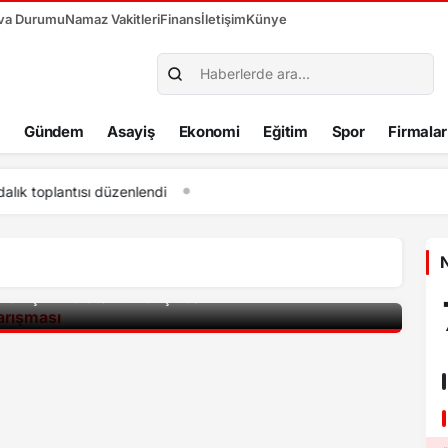
va Durumu
Namaz Vakitleri
Finans
İletişim
Künye
Gündem
Asayiş
Ekonomi
Eğitim
Spor
Firmalar
00:37
Kastamonu’daki uyuşturucu operasyonunda 5 şüpheli tutuklan
N
i Girişim Maratonu” Yarışması