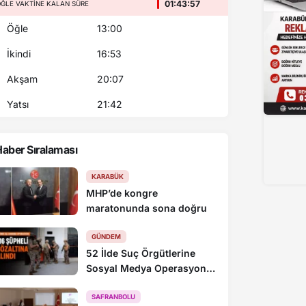
01:43:57
ĞLE VAKTINE KALAN SÜRE
Öğle
13:00
İkindi
16:53
Akşam
20:07
Yatsı
21:42
aber Sıralaması
KARABÜK
MHP’de kongre
maratonunda sona doğru
GÜNDEM
52 İlde Suç Örgütlerine
Sosyal Medya Operasyonu:
216 Gözaltı
SAFRANBOLU