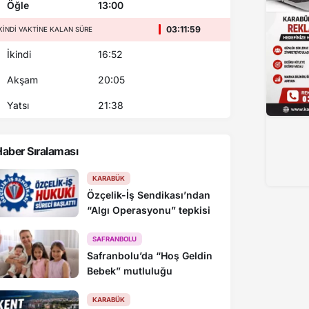
Öğle
13:00
03:11:59
KINDI VAKTINE KALAN SÜRE
İkindi
16:52
Akşam
20:05
Yatsı
21:38
aber Sıralaması
KARABÜK
Özçelik-İş Sendikası’ndan
“Algı Operasyonu” tepkisi
SAFRANBOLU
Safranbolu’da “Hoş Geldin
Bebek” mutluluğu
KARABÜK