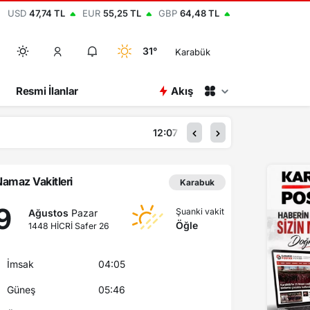
USD
47,74 TL
EUR
55,25 TL
GBP
64,48 TL
31°
Karabük
Resmi İlanlar
Akış
amaz Vakitleri
Karabuk
9
Şuanki vakit
Ağustos
Pazar
Öğle
1448 HİCRİ Safer 26
İmsak
04:05
Güneş
05:46