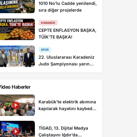
1010 No’lu Cadde yenilendi,
sıra diğer projelerde
KARABÜK
CEPTE ENFLASYON BAŞKA,
TÜİK’TE BAŞKA!
SPOR
22. Uluslararası Karadeniz
Judo Şampiyonası yarın
sona eriyor
ideo Haberler
Karabük’te elektrik akımına
kapılarak hayatını kaybeden
genç toprağa verildi
TİGAD, 13. Dijital Medya
Çalıştayını Iğdır’da