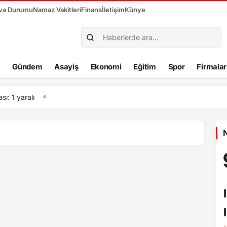
va Durumu
Namaz Vakitleri
Finans
İletişim
Künye
Gündem
Asayiş
Ekonomi
Eğitim
Spor
Firmalar
12:07
İşçi servisi ile otomobil çarpıştı: 1’i ağır 4 yaralı
N