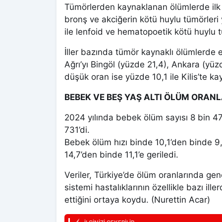
Tümörlerden kaynaklanan ölümlerde ilk s
bronş ve akciğerin kötü huylu tümörleri 
ile lenfoid ve hematopoetik kötü huylu t
İller bazında tümör kaynaklı ölümlerde 
Ağrı’yı Bingöl (yüzde 21,4), Ankara (yüz
düşük oran ise yüzde 10,1 ile Kilis’te ka
BEBEK VE BEŞ YAŞ ALTI ÖLÜM ORAN
2024 yılında bebek ölüm sayısı 8 bin 47
731’di.
Bebek ölüm hızı binde 10,1’den binde 9,
14,7’den binde 11,1’e geriledi.
Veriler, Türkiye’de ölüm oranlarında g
sistemi hastalıklarının özellikle bazı il
ettiğini ortaya koydu. (Nurettin Acar)