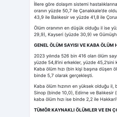
İllere göre dolaşım sistemi hastalıkları
oranın yüzde 50,7 ile Çanakkale’de oldu
43,9 ile Balıkesir ve yüzde 41,8 ile Çoru
Ölüm oranının en düşük olduğu il ise yüzd
29,9), Kayseri (yüzde 30,9) ve Gümüşha
GENEL ÖLÜM SAYISI VE KABA ÖLÜM H
2023 yılında 526 bin 416 olan ölüm sayıs
yüzde 54,8’ini erkekler, yüzde 45,2’sini 
Kaba ölüm hızı (bin kişi başına düşen ö
binde 5,7 olarak gerçekleşti.
Kaba ölüm hızının en yüksek olduğu il,
Sinop (binde 10,0), Edirne ve Balıkesir 
kaba ölüm hızı ise binde 2,2 ile Hakkari
TÜMÖR KAYNAKLI ÖLÜMLER VE EN Ç