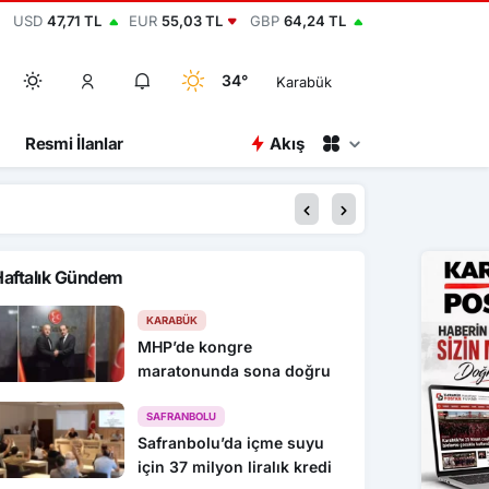
USD
47,71 TL
EUR
55,03 TL
GBP
64,24 TL
34°
Karabük
Resmi İlanlar
Akış
00:15
2 bin yıllık antik ke
Haftalık Gündem
KARABÜK
MHP’de kongre
maratonunda sona doğru
SAFRANBOLU
Safranbolu’da içme suyu
için 37 milyon liralık kredi