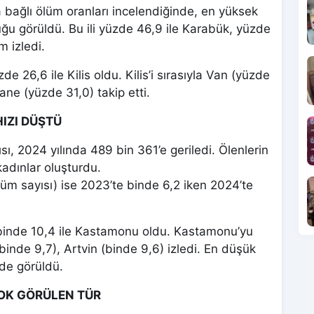
na bağlı ölüm oranları incelendiğinde, en yüksek
ğu görüldü. Bu ili yüzde 46,9 ile Karabük, yüzde
m izledi.
e 26,6 ile Kilis oldu. Kilis’i sırasıyla Van (yüzde
ne (yüzde 31,0) takip etti.
IZI DÜŞTÜ
ı, 2024 yılında 489 bin 361’e geriledi. Ölenlerin
kadınlar oluşturdu.
lüm sayısı) ise 2023’te binde 6,2 iken 2024’te
 binde 10,4 ile Kastamonu oldu. Kastamonu’yu
(binde 9,7), Artvin (binde 9,6) izledi. En düşük
’de görüldü.
OK GÖRÜLEN TÜR