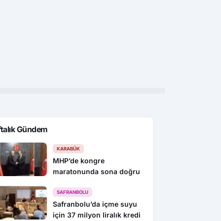
Karabük
Kar
sitesinde denetim ve
İUP personeline mesleki gelişim
MSB
ndirme çalışması
eğitimi
açı
ftalık Gündem
KARABÜK
MHP’de kongre
maratonunda sona doğru
SAFRANBOLU
Safranbolu’da içme suyu
için 37 milyon liralık kredi