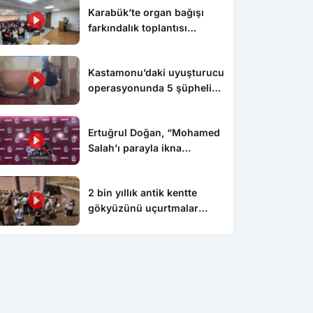
Karabük’te organ bağışı
farkındalık toplantısı
düzenlendi
Kastamonu’daki uyuşturucu
operasyonunda 5 şüpheli
tutuklandı
Ertuğrul Doğan, “Mohamed
Salah’ı parayla ikna
edemezsiniz”
2 bin yıllık antik kentte
gökyüzünü uçurtmalar
süsledi