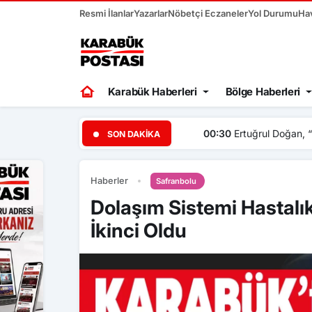
Resmi İlanlar
Yazarlar
Nöbetçi Eczaneler
Yol Durumu
Ha
Karabük Haberleri
Bölge Haberleri
00:30
Ertuğrul Doğan, “Mo
SON DAKIKA
Haberler
Safranbolu
Dolaşım Sistemi Hastalı
İkinci Oldu