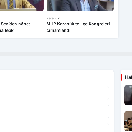
Karabük
Karabük
k-Sen’den nöbet
MHP Karabük’te İlçe Kongreleri
Sanayi 
a tepki
tamamlandı
bilgile
Ha