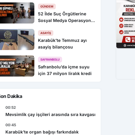
GÜNDEM
52 İlde Suç Örgütlerine
Sosyal Medya Operasyonu:
216 Gözaltı
ASAYIŞ
Karabük’te Temmuz ayı
asayiş bilançosu
SAFRANBOLU
Safranbolu’da içme suyu
için 37 milyon liralık kredi
Son Dakika
00:52
Mevsimlik çay işçileri arasında sıra kavgası
00:45
Karabük’te organ bağışı farkındalık