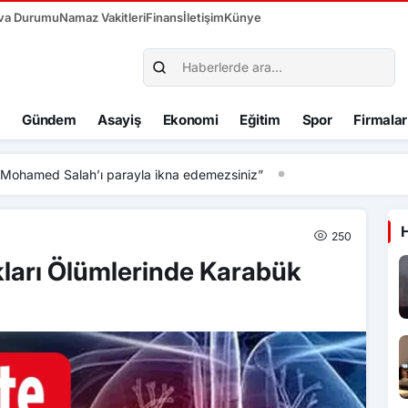
va Durumu
Namaz Vakitleri
Finans
İletişim
Künye
Gündem
Asayiş
Ekonomi
Eğitim
Spor
Firmalar
hamed Salah’ı parayla ikna edemezsiniz”
250
kları Ölümlerinde Karabük