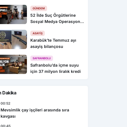
GÜNDEM
52 İlde Suç Örgütlerine
Sosyal Medya Operasyonu:
216 Gözaltı
ASAYIŞ
Karabük’te Temmuz ayı
asayiş bilançosu
SAFRANBOLU
Safranbolu’da içme suyu
için 37 milyon liralık kredi
n Dakika
00:52
Mevsimlik çay işçileri arasında sıra
kavgası
00:45